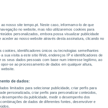
ante
r ao nosso site tempo.pt. Neste caso, informamo-lo de que
:
44%
navegação no website, mas não utilizaremos cookies para
nteúdos personalizados, embora possa visualizar publicidade
e aceder ao nosso website através desta assinatura, clicando no
 até
s cookies, identificadores únicos ou tecnologias semelhantes
 sua visita a este sitio Web, endereços IP e identificadores de
r os seus dados pessoais com base num interesse legítimo, ao
Radar de Chuva
Satélites
Modelos
ou opor-se ao processamento de dados em qualquer altura,
 website.
mento de dados:
omingo
Segunda
Terça
Quarta
dos limitados para selecionar publicidade, criar perfis para
9 Ago.
10 Ago.
11 Ago.
12 Ago.
idade personalizada, criar perfis para personalizar conteúdos,
ir o desempenho da publicidade, medir o desempenho dos
 combinações de dados de diferentes fontes, desenvolver e
eúdos.
60%
80%
70%