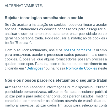
26°
ALTERNATIVAMENTE,
Rejeitar tecnologias semelhantes a cookie
Lua mingu
Se não aceitar a instalação de cookies, pode continuar a acede
Iluminada
Sensação de 28°
apenas instalaremos os cookies necessários para assegurar a 
analisar o comportamento ou para apresentar publicidade ou co
geral não personalizada. Pode recusar a instalação de cookies 
botão "Recusar".
Última hora
Aviso amarelo de tempo quente neste distrito:
Com o seu consentimento, nós e os
nossos parceiros
utilizamo
39 ºC e noites tropicais; saiba até quando
para armazenar, aceder e processar dados pessoais, tais como a
cookies. É possível que alguns fornecedores possam processa
O Tempo 1 - 7 Dias
Atualidade
Mapas de nuvens
qual se pode opor. Para tal, pode retirar o seu consentimento 
clicando em “
Definições
” ou na nossa
Política de Cookies
neste
Nós e os nossos parceiros efetuamos o seguinte trata
Amanhã
Sábado
D
Hoje
Armazenar e/ou aceder a informações num dispositivo, utilizar da
7 Ago.
8 Ago.
6 Ago.
publicidade personalizada, utilizar perfis para selecionar public
utilizar perfis para selecionar conteúdos personalizados, med
conteúdos, compreender os públicos através de estatísticas ou
melhorar serviços, utilizar dados limitados para selecionar cont
70%
70%
80%