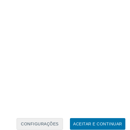
Calendário Lunar
Seg
Ter
Qua
Qui
Sex
Sáb
Domo
6
7
8
9
10
11
12
13
14
15
16
17
18
19
CONFIGURAÇÕES
ACEITAR E CONTINUAR