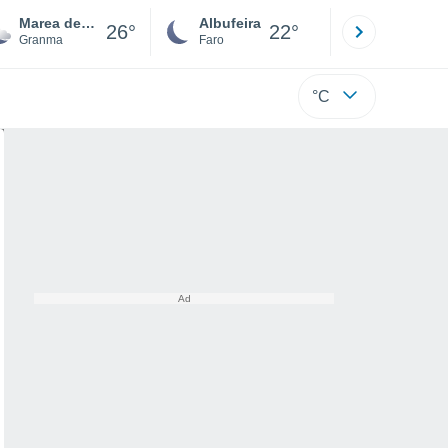
Marea de Portillo
Albufeira
Lisboa
26°
22°
Granma
Faro
Lisboa
°C