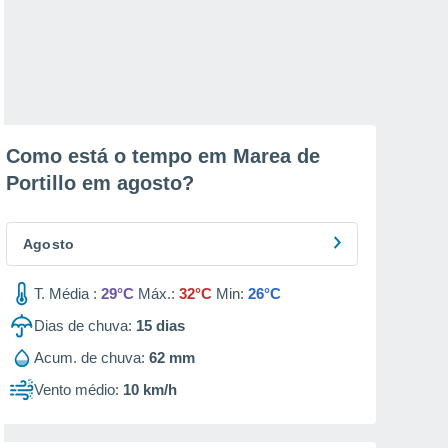
Como está o tempo em Marea de
Portillo em
agosto
?
Agosto
T. Média :
29°C
Máx.:
32°C
Min:
26°C
Dias de chuva:
15
dias
Acum. de chuva:
62 mm
Vento médio:
10 km/h