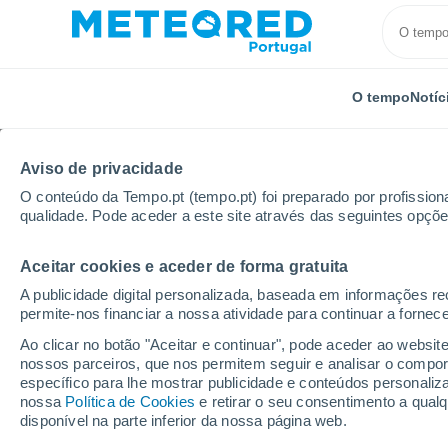
O tempo
Notíc
Aviso de privacidade
O conteúdo da Tempo.pt (tempo.pt) foi preparado por profissiona
qualidade. Pode aceder a este site através das seguintes opçõe
Aceitar cookies e aceder de forma gratuita
Início
Cuba
Granma
Marea de Portillo
A publicidade digital personalizada, baseada em informações r
permite-nos financiar a nossa atividade para continuar a fornec
Tempo em Marea de Por
Ao clicar no botão "Aceitar e continuar", pode aceder ao websit
nossos parceiros, que nos permitem seguir e analisar o compo
21:58
Quinta
específico para lhe mostrar publicidade e conteúdos persona
nossa
Política de Cookies
e retirar o seu consentimento a qua
disponível na parte inferior da nossa página web.
Nuvens dispersas