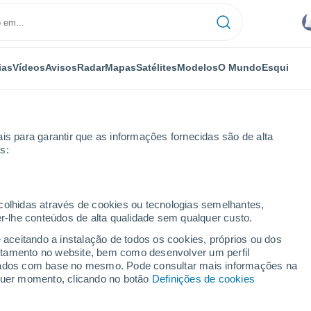
ias
Vídeos
Avisos
Radar
Mapas
Satélites
Modelos
O Mundo
Esqui
is para garantir que as informações fornecidas são de alta
s:
ecolhidas através de cookies ou tecnologias semelhantes,
er-lhe conteúdos de alta qualidade sem qualquer custo.
tillo
e aceitando a instalação de todos os cookies, próprios ou dos
rtamento no website, bem como desenvolver um perfil
...
lizados com base no mesmo. Pode consultar mais informações na
lquer momento, clicando no botão
Definições de cookies
Por horas
Intervalos nublados nas
próximas horas