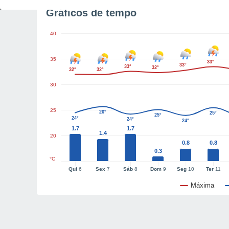
Gráficos de tempo
40
35
33°
33°
33°
32°
32°
32°
30
25
26°
25°
25°
24°
24°
24°
1.7
1.7
1.4
20
0.8
0.8
0.3
°C
Qui
6
Sex
7
Sáb
8
Dom
9
Seg
10
Ter
11
Máxima