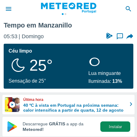
Tempo em Manzanillo
de
05:53
Domingo
...
 da
empo.pt) foi
Céu limpo
or
25°
is para
e as
 fornecidas
Lua minguante
 qualidade.
Sensação de 25°
Iluminada:
13%
r a este
s das
opções:
Última hora
40 ºC à vista em Portugal na próxima semana:
ookies e
calor intensifica a partir de quarta, 12 de agosto
 forma
Descarregue
GRÁTIS
a app da
Instalar
e digital
Meteored!
da,