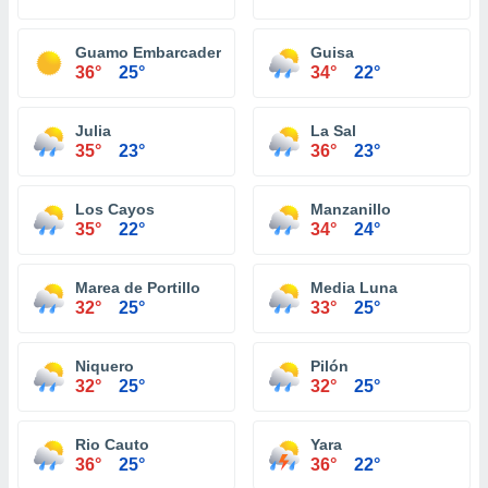
Guamo Embarcadero
Guisa
36°
25°
34°
22°
Julia
La Sal
35°
23°
36°
23°
Los Cayos
Manzanillo
35°
22°
34°
24°
Marea de Portillo
Media Luna
32°
25°
33°
25°
Niquero
Pilón
32°
25°
32°
25°
Rio Cauto
Yara
36°
25°
36°
22°