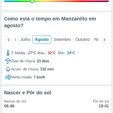
conteúdos.
ção
Como está o tempo em Manzanillo em
ão através
agosto
?
de
,
 e
o
Junho
Julho
Agosto
Setembro
Outubro
Novembro
dos,
publicidade
T. Média :
27°C
Máx.:
32°C
Min:
24°C
s, estudos
Dias de chuva:
23
dias
a e
mento de
Acum. de chuva:
132 mm
Vento médio:
7 km/h
ossos 1199
eiros
Nascer e Pôr do sol
Nascer do sol
Pôr do sol
06:46
19:41