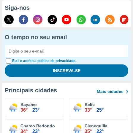
Siga-nos
O tempo no seu email
Eu li e aceito a política de privacidade.
Principais cidades
Mais cidades
Bayamo
Belic
36°
23°
33°
25°
Charco Redondo
Cieneguilla
34°
23°
35°
22°