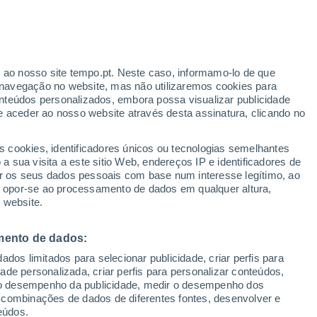
r ao nosso site tempo.pt. Neste caso, informamo-lo de que
h
navegação no website, mas não utilizaremos cookies para
nteúdos personalizados, embora possa visualizar publicidade
e aceder ao nosso website através desta assinatura, clicando no
s cookies, identificadores únicos ou tecnologias semelhantes
o
 sua visita a este sitio Web, endereços IP e identificadores de
r os seus dados pessoais com base num interesse legítimo, ao
Radar de Chuva
Satélites
Modelos
ou opor-se ao processamento de dados em qualquer altura,
 website.
mento de dados:
Terça
Quarta
Quinta
Sexta
dos limitados para selecionar publicidade, criar perfis para
11 Ago.
12 Ago.
13 Ago.
14 Ago.
idade personalizada, criar perfis para personalizar conteúdos,
ir o desempenho da publicidade, medir o desempenho dos
 combinações de dados de diferentes fontes, desenvolver e
eúdos.
80%