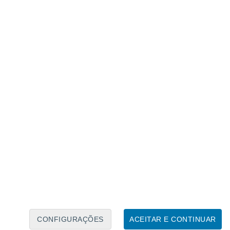
Calendário Lunar
Seg
Ter
Qua
Qui
Sex
Sáb
Domo
8
9
10
11
12
13
14
15
16
17
18
19
20
21
CONFIGURAÇÕES
ACEITAR E CONTINUAR