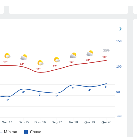
150
16°
15°
14°
14°
13°
12°
100
11°
5°
5°
4°
50
3°
2°
1°
-1°
mm
Sex
14
Sáb
15
Dom
16
Seg
17
Ter
18
Qua
19
Qui
20
Mínima
Chuva