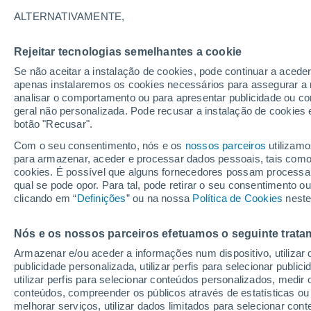
12°
ALTERNATIVAMENTE,
Rejeitar tecnologias semelhantes a cookie
Noroeste
Se não aceitar a instalação de cookies, pode continuar a acede
Sensação de 12°
5
-
17 km/
apenas instalaremos os cookies necessários para assegurar a 
analisar o comportamento ou para apresentar publicidade ou co
geral não personalizada. Pode recusar a instalação de cookies 
botão "Recusar".
Última hora
Hoje e amanhã poeiras do Saara “invadem”
Com o seu consentimento, nós e os
nossos parceiros
utilizamo
Portugal: risco de trovoadas no Norte e Centr
para armazenar, aceder e processar dados pessoais, tais como a
aumenta
cookies. É possível que alguns fornecedores possam processa
O Tempo 1 - 7 Dias
Atualidade
Mapas de nuvens
qual se pode opor. Para tal, pode retirar o seu consentimento 
clicando em “
Definições
” ou na nossa
Política de Cookies
neste
Nós e os nossos parceiros efetuamos o seguinte trata
Amanhã
Segunda
Hoje
Armazenar e/ou aceder a informações num dispositivo, utilizar da
9 Ago.
10 Ago.
8 Ago.
publicidade personalizada, utilizar perfis para selecionar public
utilizar perfis para selecionar conteúdos personalizados, med
conteúdos, compreender os públicos através de estatísticas ou
melhorar serviços, utilizar dados limitados para selecionar cont
90%
90%