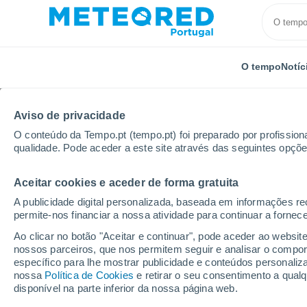
O tempo
Notíc
Aviso de privacidade
O conteúdo da Tempo.pt (tempo.pt) foi preparado por profissiona
qualidade. Pode aceder a este site através das seguintes opçõe
Aceitar cookies e aceder de forma gratuita
Início
Austrália
Capital Australiana
Watson
A publicidade digital personalizada, baseada em informações r
permite-nos financiar a nossa atividade para continuar a fornec
Tempo em Watson - A
Ao clicar no botão "Aceitar e continuar", pode aceder ao websit
nossos parceiros, que nos permitem seguir e analisar o compo
14:14
Sábado
específico para lhe mostrar publicidade e conteúdos persona
nossa
Política de Cookies
e retirar o seu consentimento a qua
disponível na parte inferior da nossa página web.
Limpo