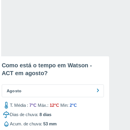
Como está o tempo em Watson -
ACT em
agosto
?
Agosto
T. Média :
7°C
Máx.:
12°C
Min:
2°C
Dias de chuva:
8
dias
Acum. de chuva:
53 mm