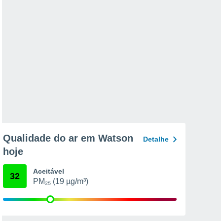
Qualidade do ar em Watson
Detalhe
hoje
Aceitável
32
PM₂₅ (19 µg/m³)