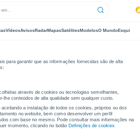
ias
Vídeos
Avisos
Radar
Mapas
Satélites
Modelos
O Mundo
Esqui
is para garantir que as informações fornecidas são de alta
s:
ecolhidas através de cookies ou tecnologias semelhantes,
er-lhe conteúdos de alta qualidade sem qualquer custo.
CT
e aceitando a instalação de todos os cookies, próprios ou dos
rtamento no website, bem como desenvolver um perfil
...
lizados com base no mesmo. Pode consultar mais informações na
lquer momento, clicando no botão
Definições de cookies
Por horas
Intervalos nublados nas
próximas horas