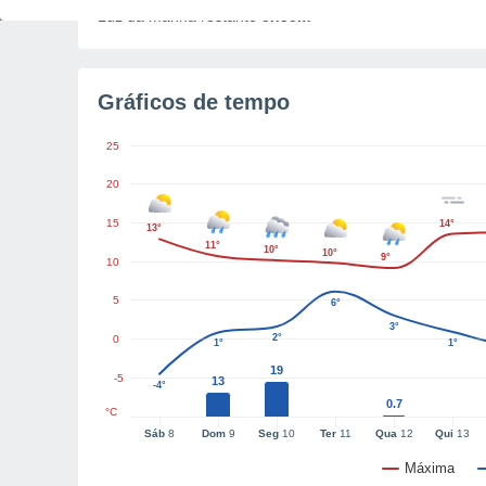
Luz da manhã restante
3h39m
Gráficos de tempo
25
20
15
14°
13°
11°
10°
10°
9°
10
5
6°
3°
2°
0
1°
1°
19
-5
13
-4°
0.7
°C
Sáb
8
Dom
9
Seg
10
Ter
11
Qua
12
Qui
13
Máxima