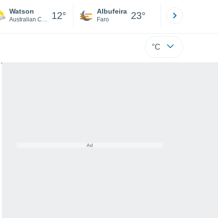
Watson
Albufeira
Lisboa
12°
23°
Australian Capital Territory
Faro
Lisboa
°C