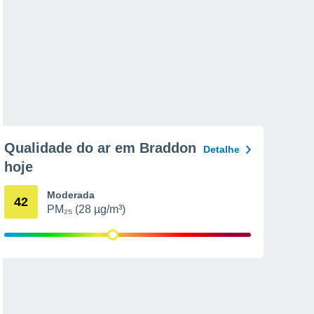
Qualidade do ar em Braddon
Detalhe
hoje
Moderada
42
PM₂₅ (28 µg/m³)