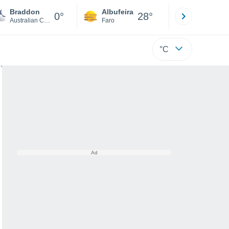
Braddon
Albufeira
Lisboa
0°
28°
Australian Capital Territory
Faro
Lisboa
°C