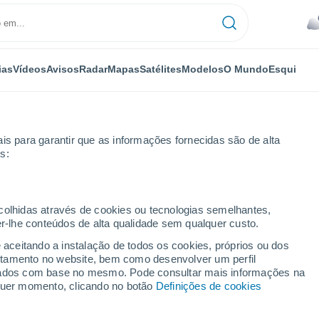
ias
Vídeos
Avisos
Radar
Mapas
Satélites
Modelos
O Mundo
Esqui
is para garantir que as informações fornecidas são de alta
s:
ecolhidas através de cookies ou tecnologias semelhantes,
er-lhe conteúdos de alta qualidade sem qualquer custo.
ACT
e aceitando a instalação de todos os cookies, próprios ou dos
rtamento no website, bem como desenvolver um perfil
...
lizados com base no mesmo. Pode consultar mais informações na
lquer momento, clicando no botão
Definições de cookies
Por horas
Céu nublado nas próximas horas