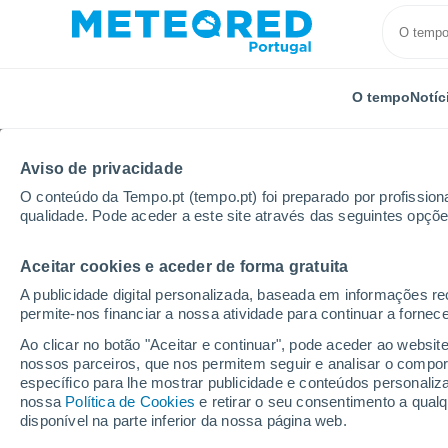
O tempo
Notíc
Aviso de privacidade
O conteúdo da Tempo.pt (tempo.pt) foi preparado por profissiona
qualidade. Pode aceder a este site através das seguintes opçõe
Aceitar cookies e aceder de forma gratuita
Início
Austrália
Capital Australiana
Braddon
A publicidade digital personalizada, baseada em informações r
permite-nos financiar a nossa atividade para continuar a fornec
Tempo em Braddon - 
Ao clicar no botão "Aceitar e continuar", pode aceder ao websit
nossos parceiros, que nos permitem seguir e analisar o compo
05:07
Sábado
específico para lhe mostrar publicidade e conteúdos persona
nossa
Política de Cookies
e retirar o seu consentimento a qua
disponível na parte inferior da nossa página web.
Nuvens dispersas