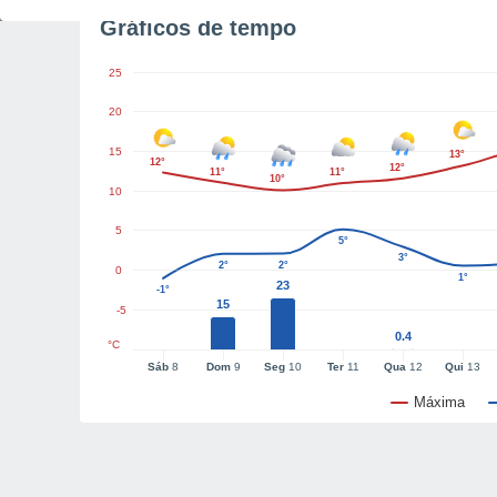
Gráficos de tempo
25
20
15
13°
12°
12°
11°
11°
10°
10
5
5°
3°
2°
2°
0
1°
23
-1°
15
-5
0.4
°C
Sáb
8
Dom
9
Seg
10
Ter
11
Qua
12
Qui
13
Máxima