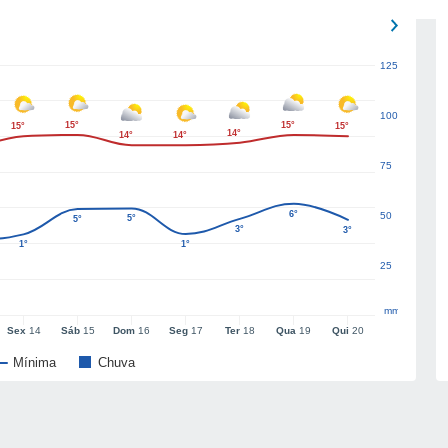
125
100
15°
15°
15°
15°
14°
14°
14°
75
6°
50
5°
5°
3°
3°
1°
1°
25
mm
Sex
14
Sáb
15
Dom
16
Seg
17
Ter
18
Qua
19
Qui
20
Mínima
Chuva