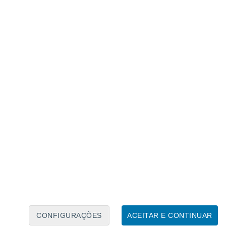
Calendário Lunar
Seg
Ter
Qua
Qui
Sex
Sáb
Domo
8
9
10
11
12
13
14
15
16
17
18
19
20
21
CONFIGURAÇÕES
ACEITAR E CONTINUAR