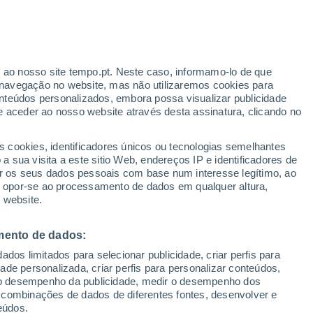
ante
r ao nosso site tempo.pt. Neste caso, informamo-lo de que
:
28%
navegação no website, mas não utilizaremos cookies para
nteúdos personalizados, embora possa visualizar publicidade
e aceder ao nosso website através desta assinatura, clicando no
s cookies, identificadores únicos ou tecnologias semelhantes
o
 sua visita a este sitio Web, endereços IP e identificadores de
r os seus dados pessoais com base num interesse legítimo, ao
Radar de Chuva
Satélites
Modelos
ou opor-se ao processamento de dados em qualquer altura,
 website.
mento de dados:
Terça
Quarta
Quinta
Sexta
dos limitados para selecionar publicidade, criar perfis para
11 Ago.
12 Ago.
13 Ago.
14 Ago.
idade personalizada, criar perfis para personalizar conteúdos,
ir o desempenho da publicidade, medir o desempenho dos
 combinações de dados de diferentes fontes, desenvolver e
eúdos.
70%