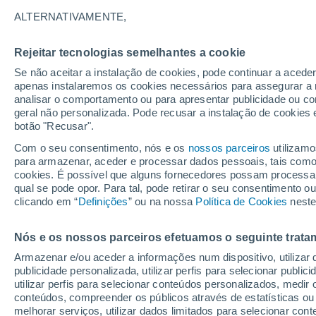
0°
ALTERNATIVAMENTE,
Rejeitar tecnologias semelhantes a cookie
Lua mingu
Se não aceitar a instalação de cookies, pode continuar a acede
Iluminada
Sensação de -1°
apenas instalaremos os cookies necessários para assegurar a 
analisar o comportamento ou para apresentar publicidade ou co
geral não personalizada. Pode recusar a instalação de cookies 
botão "Recusar".
Última hora
Hoje e amanhã poeiras do Saara “invadem”
Com o seu consentimento, nós e os
nossos parceiros
utilizamo
Portugal: risco de trovoadas no Norte e Centr
para armazenar, aceder e processar dados pessoais, tais como a
aumenta
cookies. É possível que alguns fornecedores possam processa
O Tempo 1 - 7 Dias
Atualidade
Mapas de nuvens
qual se pode opor. Para tal, pode retirar o seu consentimento 
clicando em “
Definições
” ou na nossa
Política de Cookies
neste
Nós e os nossos parceiros efetuamos o seguinte trata
Amanhã
Segunda
Hoje
Armazenar e/ou aceder a informações num dispositivo, utilizar da
9 Ago.
10 Ago.
8 Ago.
publicidade personalizada, utilizar perfis para selecionar public
utilizar perfis para selecionar conteúdos personalizados, med
conteúdos, compreender os públicos através de estatísticas ou
melhorar serviços, utilizar dados limitados para selecionar cont
90%
90%