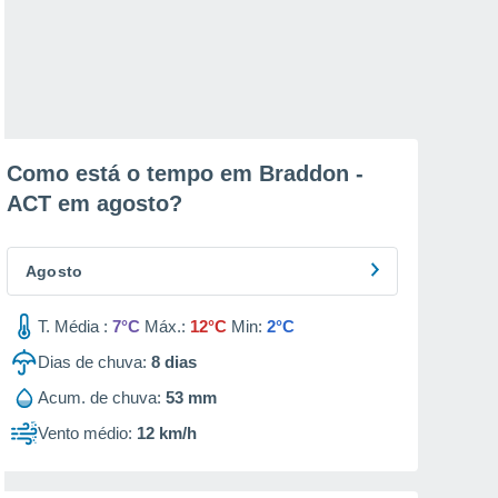
Como está o tempo em Braddon -
ACT em
agosto
?
Agosto
T. Média :
7°C
Máx.:
12°C
Min:
2°C
Dias de chuva:
8
dias
Acum. de chuva:
53 mm
Vento médio:
12 km/h