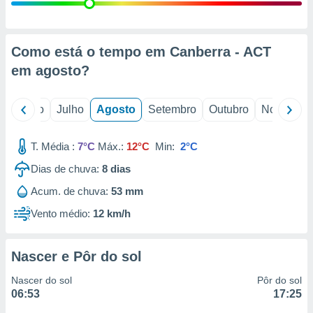
conteúdos.
ção
Como está o tempo em Canberra - ACT
ão através
em
agosto
?
de
,
 e
o
Junho
Julho
Agosto
Setembro
Outubro
Novembro
dos,
publicidade
T. Média :
7°C
Máx.:
12°C
Min:
2°C
s, estudos
Dias de chuva:
8
dias
a e
mento de
Acum. de chuva:
53 mm
Vento médio:
12 km/h
ossos 1199
eiros
Nascer e Pôr do sol
Nascer do sol
Pôr do sol
06:53
17:25