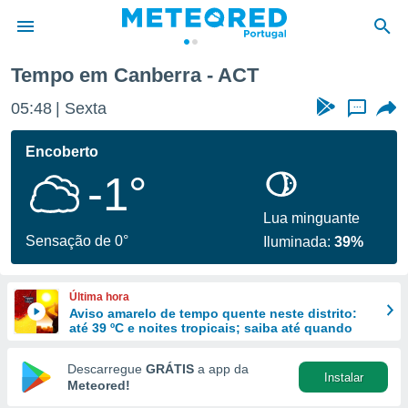
Tempo em Canberra - ACT
de
05:48
Sexta
...
 da
empo.pt) foi
Encoberto
or
-1°
is para
e as
 fornecidas
Lua minguante
 qualidade.
Sensação de 0°
Iluminada:
39%
r a este
s das
opções:
Última hora
Aviso amarelo de tempo quente neste distrito:
ookies e
até 39 ºC e noites tropicais; saiba até quando
 forma
Descarregue
GRÁTIS
a app da
Instalar
e digital
Meteored!
da,