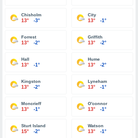
Chisholm
City
13°
-3°
13°
-1°
Forrest
Griffith
13°
-2°
13°
-2°
Hall
Hume
13°
-1°
13°
-2°
Kingston
Lyneham
13°
-2°
13°
-1°
Moncrieff
O'connor
13°
-1°
13°
-1°
Sturt Island
Watson
15°
-2°
13°
-1°