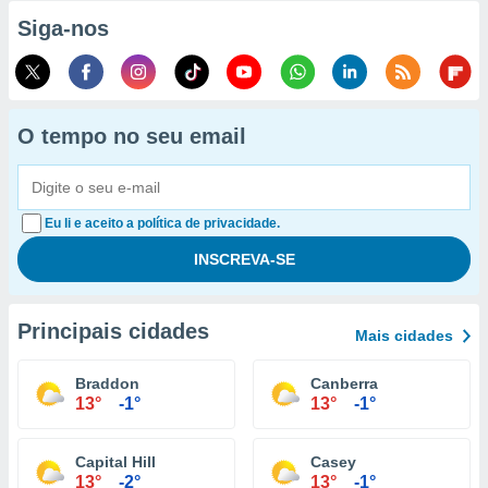
Siga-nos
O tempo no seu email
Eu li e aceito a política de privacidade.
Principais cidades
Mais cidades
Braddon
Canberra
13°
-1°
13°
-1°
Capital Hill
Casey
13°
-2°
13°
-1°