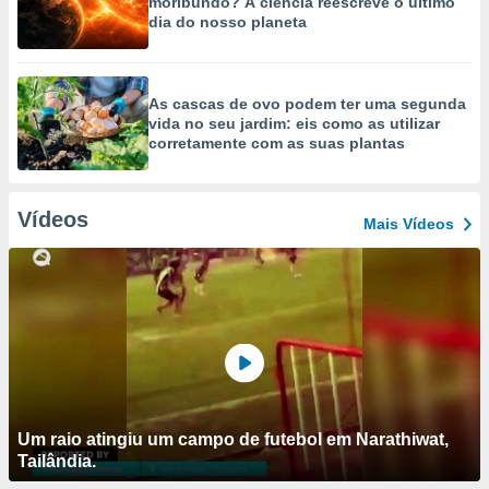
moribundo? A ciência reescreve o último
dia do nosso planeta
As cascas de ovo podem ter uma segunda
vida no seu jardim: eis como as utilizar
corretamente com as suas plantas
Vídeos
Mais Vídeos
Um raio atingiu um campo de futebol em Narathiwat,
Tailândia.