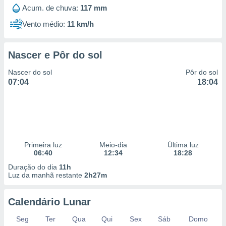
 para
Acum. de chuva:
117 mm
Vento médio:
11 km/h
a, utilizar
selecionar
Nascer e Pôr do sol
a, criar
personalizar
Nascer do sol
Pôr do sol
tilizar
07:04
18:04
selecionar
dos, medir
nho da
, medir o
o dos
Primeira luz
Meio-dia
Última luz
r os
06:40
12:34
18:28
ravés de
Duração do dia
11h
s ou
Luz da manhã restante
2h27m
s de dados
es fontes,
 e melhorar
Calendário Lunar
ilizar dados
ara
Seg
Ter
Qua
Qui
Sex
Sáb
Domo