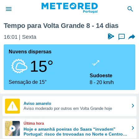
óxima semana
Tempo para Volta Grande 8 - 14 dias
de
16:01
Sexta
...
 da
empo.pt) foi
Nuvens dispersas
or
15°
is para
e as
 fornecidas
Sudoeste
 qualidade.
Sensação de 15°
8
20 km/h
r a este
s das
opções:
Aviso amarelo
Aviso moderado por outros em Volta Grande hoje
ookies e
 forma
Última hora
e digital
Hoje e amanhã poeiras do Saara “invadem”
Portugal: risco de trovoadas no Norte e Centro
da,