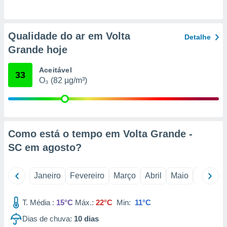
o qual se
ara tal,
 o seu
Qualidade do ar em Volta
to ou opor-
Detalhe
essamento
Grande hoje
m qualquer
ando em “
Aceitável
33
 ou na
O₃ (82 µg/m³)
 Cookies
te.
 nossos
Como está o tempo em Volta Grande -
s o
SC em
agosto
?
o de
Janeiro
Fevereiro
Março
Abril
Maio
Junho
e/ou aceder
ões num
T. Média :
15°C
Máx.:
22°C
Min:
11°C
utilizar
ados para
Dias de chuva:
10
dias
publicidade,