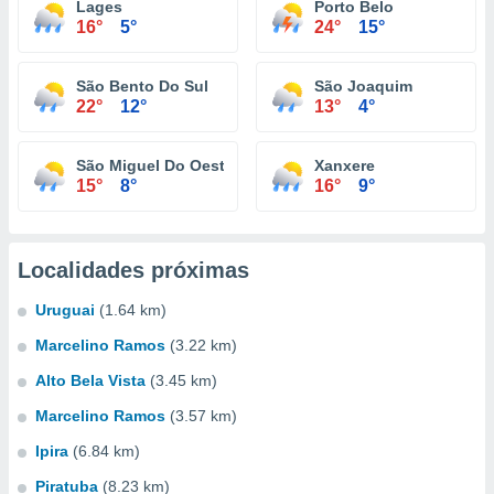
Lages
Porto Belo
16°
5°
24°
15°
São Bento Do Sul
São Joaquim
22°
12°
13°
4°
São Miguel Do Oeste
Xanxere
15°
8°
16°
9°
Localidades próximas
Uruguai
(1.64 km)
Marcelino Ramos
(3.22 km)
Alto Bela Vista
(3.45 km)
Marcelino Ramos
(3.57 km)
Ipira
(6.84 km)
Piratuba
(8.23 km)