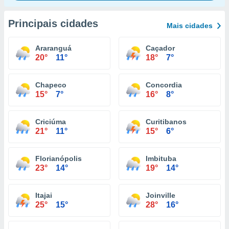
Principais cidades
Mais cidades
Araranguá
Caçador
20°
11°
18°
7°
Chapeco
Concordia
15°
7°
16°
8°
Criciúma
Curitibanos
21°
11°
15°
6°
Florianópolis
Imbituba
23°
14°
19°
14°
Itajai
Joinville
25°
15°
28°
16°