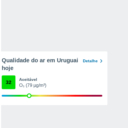
Qualidade do ar em Uruguai
Detalhe
hoje
Aceitável
32
O₃ (79 µg/m³)