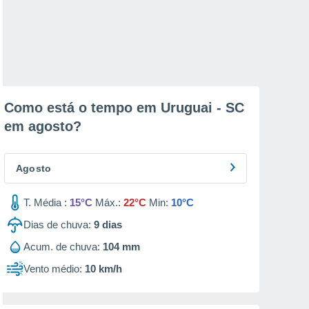
Como está o tempo em Uruguai - SC
em
agosto
?
Agosto
T. Média :
15°C
Máx.:
22°C
Min:
10°C
Dias de chuva:
9
dias
Acum. de chuva:
104 mm
Vento médio:
10 km/h