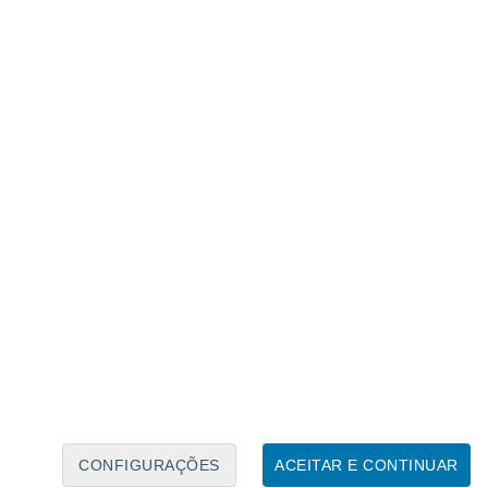
Calendário Lunar
Seg
Ter
Qua
Qui
Sex
Sáb
Domo
6
7
8
9
10
11
12
13
14
15
16
17
18
19
CONFIGURAÇÕES
ACEITAR E CONTINUAR