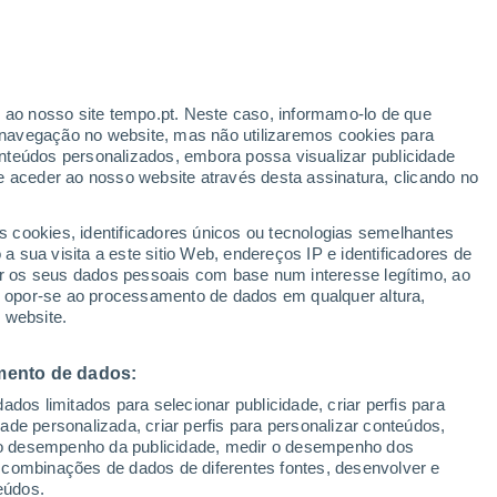
Aviso Orange
Aviso Significant por other em
Uruguai hoje
ante
r ao nosso site tempo.pt. Neste caso, informamo-lo de que
:
44%
navegação no website, mas não utilizaremos cookies para
nteúdos personalizados, embora possa visualizar publicidade
e aceder ao nosso website através desta assinatura, clicando no
s cookies, identificadores únicos ou tecnologias semelhantes
gal
 sua visita a este sitio Web, endereços IP e identificadores de
r os seus dados pessoais com base num interesse legítimo, ao
ura
Radar de Chuva
Satélites
Modelos
ou opor-se ao processamento de dados em qualquer altura,
 website.
mento de dados:
omingo
Segunda
Terça
Quarta
dos limitados para selecionar publicidade, criar perfis para
9 Ago.
10 Ago.
11 Ago.
12 Ago.
idade personalizada, criar perfis para personalizar conteúdos,
ir o desempenho da publicidade, medir o desempenho dos
 combinações de dados de diferentes fontes, desenvolver e
eúdos.
70%
60%
70%
80%