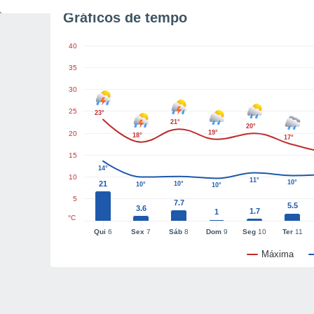
Gráficos de tempo
40
35
30
25
23°
21°
20°
19°
20
18°
17°
15
14°
10
11°
10°
21
10°
10°
10°
5
7.7
5.5
3.6
1.7
1
°C
Qui
6
Sex
7
Sáb
8
Dom
9
Seg
10
Ter
11
Máxima