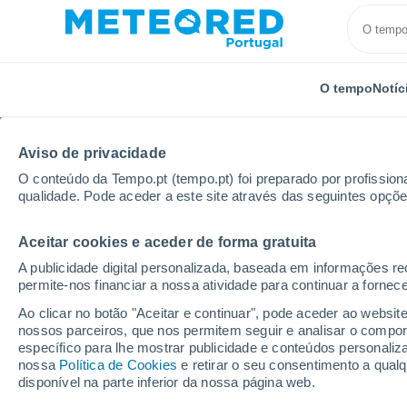
O tempo
Notíc
Aviso de privacidade
O conteúdo da Tempo.pt (tempo.pt) foi preparado por profissiona
qualidade. Pode aceder a este site através das seguintes opçõe
Aceitar cookies e aceder de forma gratuita
Início
Brasil
Estado de Santa Catarina
Uruguai
A publicidade digital personalizada, baseada em informações r
permite-nos financiar a nossa atividade para continuar a fornec
Tempo em Uruguai - S
Ao clicar no botão "Aceitar e continuar", pode aceder ao websit
nossos parceiros, que nos permitem seguir e analisar o compo
05:05
Quinta
específico para lhe mostrar publicidade e conteúdos persona
nossa
Política de Cookies
e retirar o seu consentimento a qua
disponível na parte inferior da nossa página web.
Nuvens dispersas