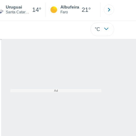
Uruguai
Albufeira
Lisboa
14°
21°
Santa Catarina
Faro
Lisboa
°C