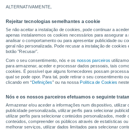
15°
ALTERNATIVAMENTE,
Rejeitar tecnologias semelhantes a cookie
Lua mingu
Se não aceitar a instalação de cookies, pode continuar a acede
Iluminada
Sensação de 15°
apenas instalaremos os cookies necessários para assegurar a 
analisar o comportamento ou para apresentar publicidade ou co
geral não personalizada. Pode recusar a instalação de cookies 
botão "Recusar".
Última hora
Subida das temperaturas, poeiras do Saara e
Com o seu consentimento, nós e os
nossos parceiros
utilizamo
chuva: datas e zonas mais afetadas em Portu
para armazenar, aceder e processar dados pessoais, tais como a
cookies. É possível que alguns fornecedores possam processa
O Tempo 1 - 7 Dias
Atualidade
Mapas de temperat
qual se pode opor. Para tal, pode retirar o seu consentimento 
clicando em “
Definições
” ou na nossa
Política de Cookies
neste
Nós e os nossos parceiros efetuamos o seguinte trata
Amanhã
Sábado
D
Hoje
Armazenar e/ou aceder a informações num dispositivo, utilizar da
7 Ago.
8 Ago.
6 Ago.
publicidade personalizada, utilizar perfis para selecionar public
utilizar perfis para selecionar conteúdos personalizados, med
conteúdos, compreender os públicos através de estatísticas ou
melhorar serviços, utilizar dados limitados para selecionar cont
80%
90%
90%