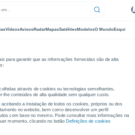
ias
Vídeos
Avisos
Radar
Mapas
Satélites
Modelos
O Mundo
Esqui
is para garantir que as informações fornecidas são de alta
s:
ecolhidas através de cookies ou tecnologias semelhantes,
er-lhe conteúdos de alta qualidade sem qualquer custo.
C
e aceitando a instalação de todos os cookies, próprios ou dos
rtamento no website, bem como desenvolver um perfil
...
lizados com base no mesmo. Pode consultar mais informações na
lquer momento, clicando no botão
Definições de cookies
Por horas
Risco de tempestades nas
próximas horas