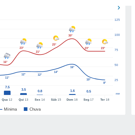
125
100
30°
25°
23°
23°
23°
75
21°
16°
50
16°
14°
12°
12°
11°
10°
25
8°
7.5
3.5
1.6
0.8
0.5
mm
Qua
12
Qui
13
Sex
14
Sáb
15
Dom
16
Seg
17
Ter
18
Mínima
Chuva