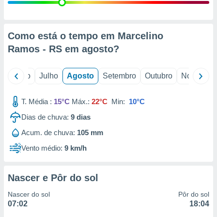
conteúdos.
ção
Como está o tempo em Marcelino
ão através
Ramos - RS em
agosto
?
de
,
 e
o
Junho
Julho
Agosto
Setembro
Outubro
Novembro
dos,
publicidade
T. Média :
15°C
Máx.:
22°C
Min:
10°C
s, estudos
Dias de chuva:
9
dias
a e
mento de
Acum. de chuva:
105 mm
Vento médio:
9 km/h
ossos 1199
eiros
Nascer e Pôr do sol
Nascer do sol
Pôr do sol
07:02
18:04