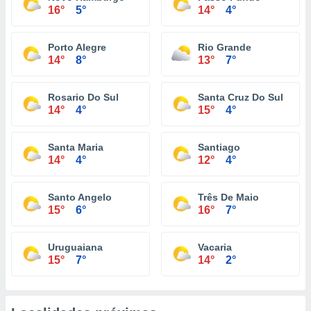
16°
5°
14°
4°
Porto Alegre
Rio Grande
14°
8°
13°
7°
Rosario Do Sul
Santa Cruz Do Sul
14°
4°
15°
4°
Santa Maria
Santiago
14°
4°
12°
4°
Santo Angelo
Três De Maio
15°
6°
16°
7°
Uruguaiana
Vacaria
15°
7°
14°
2°