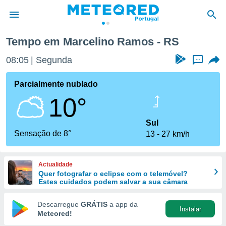
Tempo em Marcelino Ramos - RS
de
08:05
Segunda
...
 da
empo.pt) foi
Parcialmente nublado
or
10°
is para
e as
 fornecidas
Sul
 qualidade.
Sensação de 8°
13
27 km/h
r a este
s das
opções:
Actualidade
Quer fotografar o eclipse com o telemóvel?
ookies e
Estes cuidados podem salvar a sua câmara
 forma
Descarregue
GRÁTIS
a app da
Instalar
e digital
Meteored!
da,