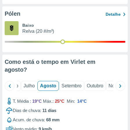
conteúdos.
Pólen
Detalhe
ção
Baixo
ão através
Relva (20 #/m³)
de
,
 e
dos,
publicidade
Como está o tempo em Virlet em
s, estudos
agosto
?
a e
mento de
o
Junho
Julho
Agosto
Setembro
Outubro
Novembro
ossos 1199
eiros
T. Média :
19°C
Máx.:
25°C
Min:
14°C
Dias de chuva:
11
dias
Acum. de chuva:
68 mm
Vento médio:
9 km/h