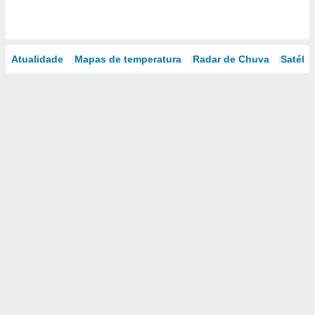
Atualidade
Mapas de temperatura
Radar de Chuva
Satélit