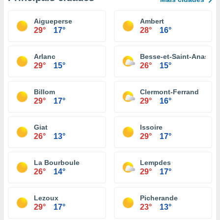
Aigueperse
Ambert
29°
17°
28°
16°
Arlanc
Besse-et-Saint-Anastai
29°
15°
26°
15°
Billom
Clermont-Ferrand
29°
17°
29°
16°
Giat
Issoire
26°
13°
29°
17°
La Bourboule
Lempdes
26°
14°
29°
17°
Lezoux
Picherande
29°
17°
23°
13°