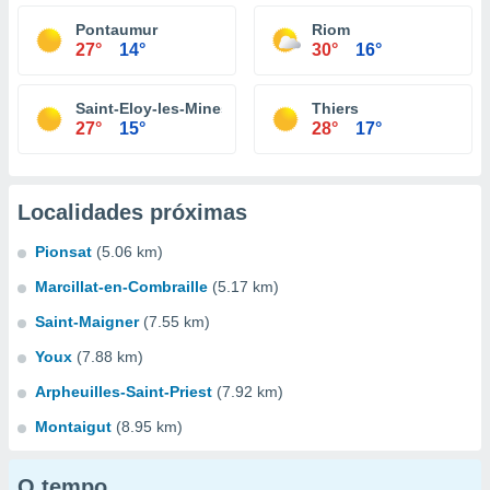
Pontaumur
Riom
27°
14°
30°
16°
Saint-Eloy-les-Mines
Thiers
27°
15°
28°
17°
Localidades próximas
Pionsat
(5.06 km)
Marcillat-en-Combraille
(5.17 km)
Saint-Maigner
(7.55 km)
Youx
(7.88 km)
Arpheuilles-Saint-Priest
(7.92 km)
Montaigut
(8.95 km)
O tempo...