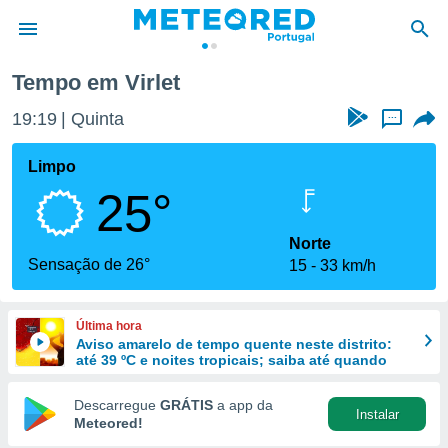
rlet
Tempo em Virlet
de
19:19
Quinta
...
 da
empo.pt) foi
Limpo
or
25°
is para
e as
 fornecidas
Norte
 qualidade.
Sensação de 26°
15
33 km/h
r a este
s das
opções:
Última hora
Aviso amarelo de tempo quente neste distrito:
ookies e
até 39 ºC e noites tropicais; saiba até quando
 forma
Descarregue
GRÁTIS
a app da
Instalar
e digital
Meteored!
da,