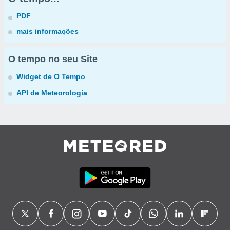
PDF
mais informações
O tempo no seu Site
Widget de O Tempo
API de Meteorologia