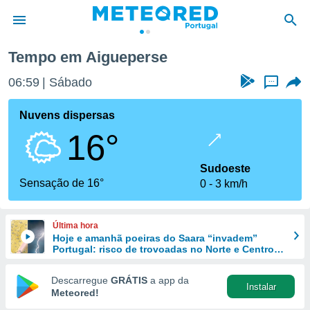
igueperse
Tempo em Aigueperse
de
06:59
Sábado
...
 da
empo.pt) foi
Nuvens dispersas
or
16°
is para
e as
 fornecidas
Sudoeste
 qualidade.
Sensação de 16°
0
3 km/h
r a este
s das
opções:
Última hora
Hoje e amanhã poeiras do Saara “invadem”
ookies e
Portugal: risco de trovoadas no Norte e Centro
 forma
aumenta
Descarregue
GRÁTIS
a app da
Instalar
e digital
Meteored!
da,