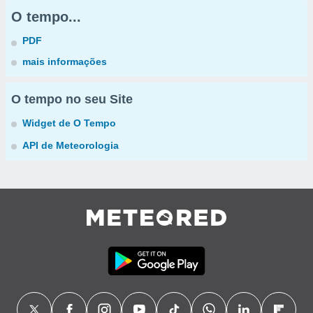
O tempo...
PDF
mais informações
O tempo no seu Site
Widget de O Tempo
API de Meteorologia