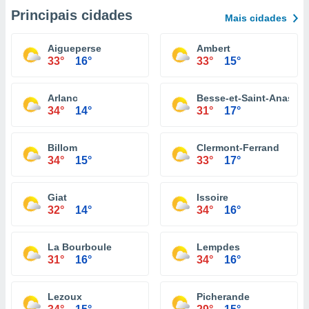
Principais cidades
Mais cidades
Aigueperse
Ambert
33°
16°
33°
15°
Arlanc
Besse-et-Saint-Anastai
34°
14°
31°
17°
Billom
Clermont-Ferrand
34°
15°
33°
17°
Giat
Issoire
32°
14°
34°
16°
La Bourboule
Lempdes
31°
16°
34°
16°
Lezoux
Picherande