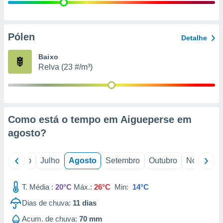
conteúdos.
ção
Pólen
Detalhe
ão através
de
Baixo
,
Relva (23 #/m³)
 e
dos,
publicidade
s, estudos
Como está o tempo em Aigueperse em
a e
mento de
agosto
?
ossos 1199
o
Junho
Julho
Agosto
Setembro
Outubro
Novembro
eiros
T. Média :
20°C
Máx.:
26°C
Min:
14°C
Dias de chuva:
11
dias
Acum. de chuva:
70 mm