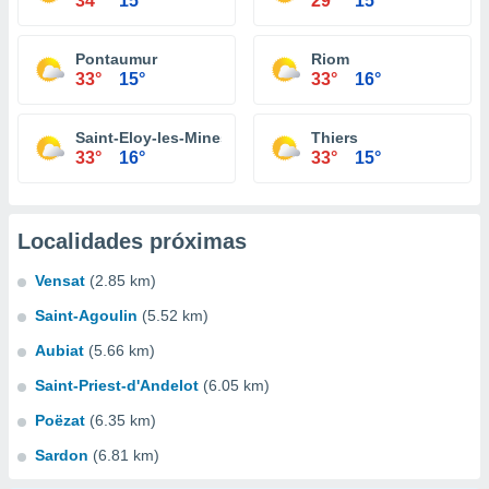
34°
15°
29°
15°
Pontaumur
Riom
33°
15°
33°
16°
Saint-Eloy-les-Mines
Thiers
33°
16°
33°
15°
Localidades próximas
Vensat
(2.85 km)
Saint-Agoulin
(5.52 km)
Aubiat
(5.66 km)
Saint-Priest-d'Andelot
(6.05 km)
Poëzat
(6.35 km)
Sardon
(6.81 km)