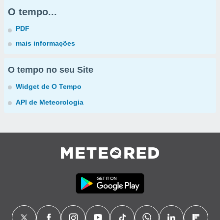
O tempo...
PDF
mais informações
O tempo no seu Site
Widget de O Tempo
API de Meteorologia