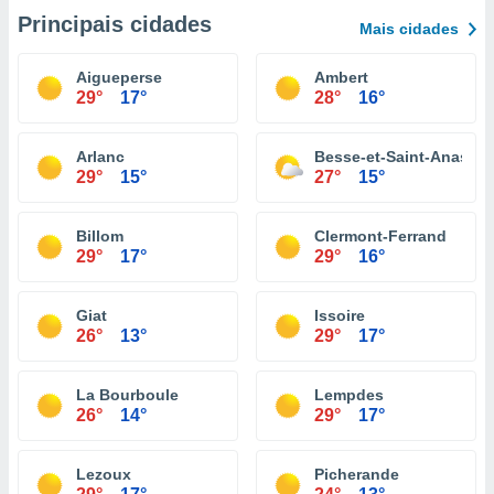
Principais cidades
Mais cidades
Aigueperse
Ambert
29°
17°
28°
16°
Arlanc
Besse-et-Saint-Anastai
29°
15°
27°
15°
Billom
Clermont-Ferrand
29°
17°
29°
16°
Giat
Issoire
26°
13°
29°
17°
La Bourboule
Lempdes
26°
14°
29°
17°
Lezoux
Picherande