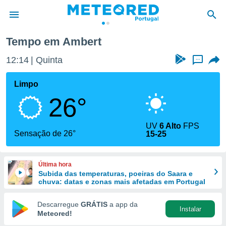
mbert
Tempo em Ambert
de
12:14
Quinta
...
 da
empo.pt) foi
Limpo
or
26°
is para
e as
 fornecidas
UV
6 Alto
FPS
 qualidade.
Sensação de 26°
15-25
r a este
s das
opções:
Última hora
Subida das temperaturas, poeiras do Saara e
ookies e
chuva: datas e zonas mais afetadas em Portugal
 forma
Descarregue
GRÁTIS
a app da
Instalar
e digital
Meteored!
da,