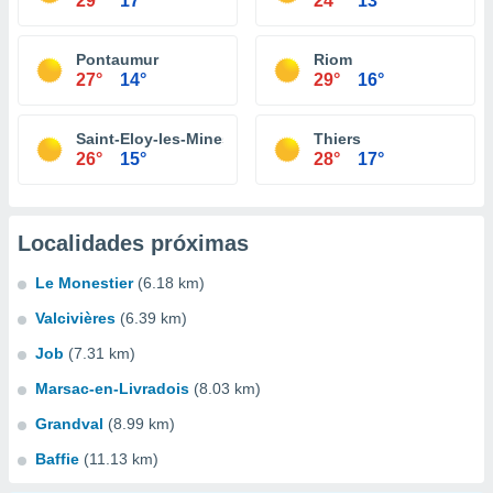
29°
17°
24°
13°
Pontaumur
Riom
27°
14°
29°
16°
Saint-Eloy-les-Mines
Thiers
26°
15°
28°
17°
Localidades próximas
Le Monestier
(6.18 km)
Valcivières
(6.39 km)
Job
(7.31 km)
Marsac-en-Livradois
(8.03 km)
Grandval
(8.99 km)
Baffie
(11.13 km)