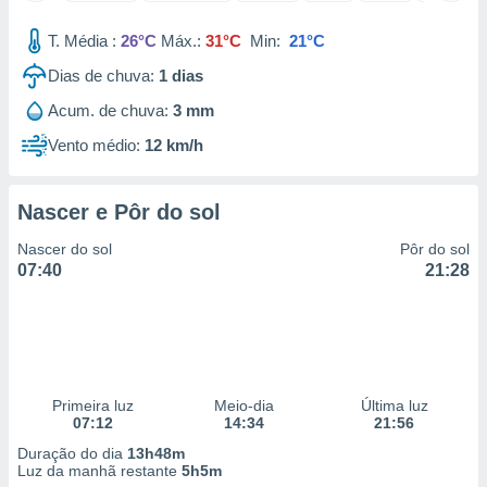
 para
T. Média :
26°C
Máx.:
31°C
Min:
21°C
a, utilizar
Dias de chuva:
1
dias
selecionar
Acum. de chuva:
3 mm
a, criar
personalizar
Vento médio:
12 km/h
tilizar
selecionar
Nascer e Pôr do sol
dos, medir
nho da
Nascer do sol
Pôr do sol
, medir o
07:40
21:28
o dos
r os
ravés de
s ou
s de dados
Primeira luz
Meio-dia
Última luz
es fontes,
07:12
14:34
21:56
 e melhorar
ilizar dados
Duração do dia
13h48m
ara
Luz da manhã restante
5h5m