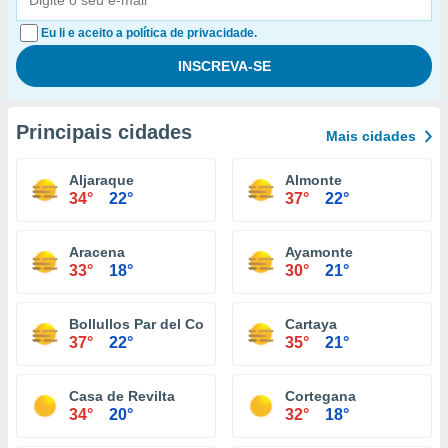
Eu li e aceito a política de privacidade.
Principais cidades
Mais cidades
Aljaraque
Almonte
34°
22°
37°
22°
Aracena
Ayamonte
33°
18°
30°
21°
Bollullos Par del Condado
Cartaya
37°
22°
35°
21°
Casa de Revilta
Cortegana
34°
20°
32°
18°