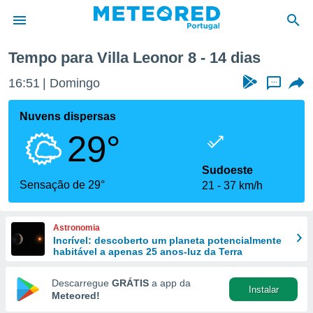
onor
Próxima semana
Tempo para Villa Leonor 8 - 14 dias
de
16:51
Domingo
...
 da
empo.pt) foi
Nuvens dispersas
or
29°
is para
e as
 fornecidas
Sudoeste
 qualidade.
Sensação de 29°
21
37 km/h
r a este
s das
opções:
Astronomia
Incrível: descoberto um planeta potencialmente
ookies e
habitável a apenas 25 anos-luz da Terra
 forma
Descarregue
GRÁTIS
a app da
Instalar
e digital
Meteored!
da,