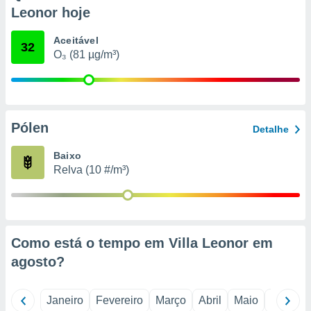
o qual se
Leonor hoje
ara tal,
 o seu
Aceitável
32
to ou opor-
O₃ (81 µg/m³)
essamento
m qualquer
ando em “
 ou na
Pólen
 Cookies
Detalhe
te.
Baixo
 nossos
Relva (10 #/m³)
s o
o de
Como está o tempo em Villa Leonor em
e/ou aceder
agosto
?
ões num
utilizar
ados para
Janeiro
Fevereiro
Março
Abril
Maio
Junho
publicidade,