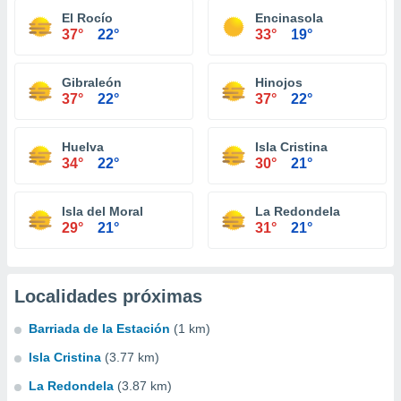
El Rocío
Encinasola
37°
22°
33°
19°
Gibraleón
Hinojos
37°
22°
37°
22°
Huelva
Isla Cristina
34°
22°
30°
21°
Isla del Moral
La Redondela
29°
21°
31°
21°
Localidades próximas
Barriada de la Estación
(1 km)
Isla Cristina
(3.77 km)
La Redondela
(3.87 km)