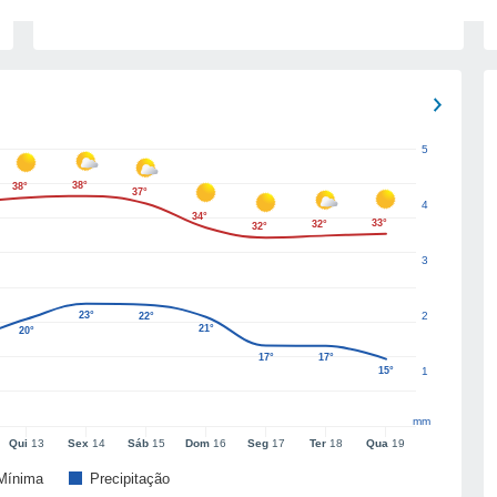
5
38°
38°
37°
4
34°
33°
32°
32°
3
23°
2
22°
21°
20°
17°
17°
15°
1
mm
Qui
13
Sex
14
Sáb
15
Dom
16
Seg
17
Ter
18
Qua
19
Mínima
Precipitação