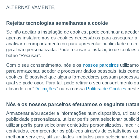
22°
ALTERNATIVAMENTE,
Rejeitar tecnologias semelhantes a cookie
Lua mingu
Se não aceitar a instalação de cookies, pode continuar a acede
Iluminada
Sensação de 22°
apenas instalaremos os cookies necessários para assegurar a 
analisar o comportamento ou para apresentar publicidade ou co
geral não personalizada. Pode recusar a instalação de cookies 
botão "Recusar".
Última hora
Aviso amarelo de tempo quente neste distrito:
Com o seu consentimento, nós e os
nossos parceiros
utilizamo
39 ºC e noites tropicais; saiba até quando
para armazenar, aceder e processar dados pessoais, tais como a
cookies. É possível que alguns fornecedores possam processa
O Tempo 1 - 7 Dias
Atualidade
Mapas de temperat
qual se pode opor. Para tal, pode retirar o seu consentimento 
clicando em “
Definições
” ou na nossa
Política de Cookies
neste
Nós e os nossos parceiros efetuamos o seguinte trata
Amanhã
Domingo
S
Hoje
Armazenar e/ou aceder a informações num dispositivo, utilizar da
8 Ago.
9 Ago.
7 Ago.
publicidade personalizada, utilizar perfis para selecionar public
utilizar perfis para selecionar conteúdos personalizados, med
conteúdos, compreender os públicos através de estatísticas ou
melhorar serviços, utilizar dados limitados para selecionar cont