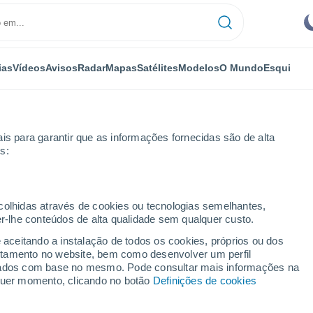
ias
Vídeos
Avisos
Radar
Mapas
Satélites
Modelos
O Mundo
Esqui
is para garantir que as informações fornecidas são de alta
s:
Aracena
ecolhidas através de cookies ou tecnologias semelhantes,
er-lhe conteúdos de alta qualidade sem qualquer custo.
e aceitando a instalação de todos os cookies, próprios ou dos
rtamento no website, bem como desenvolver um perfil
...
lizados com base no mesmo. Pode consultar mais informações na
lquer momento, clicando no botão
Definições de cookies
Por horas
Céu limpo nas próximas horas