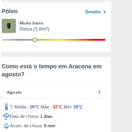
Pólen
Detalhe
Muito baixo
Relva (3 #/m³)
Como está o tempo em Aracena em
agosto
?
Agosto
T. Média :
26°C
Máx.:
32°C
Min:
18°C
Dias de chuva:
1
dias
Acum. de chuva:
8 mm