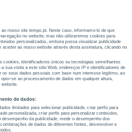
ante
r ao nosso site tempo.pt. Neste caso, informamo-lo de que
:
35%
navegação no website, mas não utilizaremos cookies para
nteúdos personalizados, embora possa visualizar publicidade
e aceder ao nosso website através desta assinatura, clicando no
 até
s cookies, identificadores únicos ou tecnologias semelhantes
 sua visita a este sitio Web, endereços IP e identificadores de
r os seus dados pessoais com base num interesse legítimo, ao
ura
Radar de Chuva
Satélites
Modelos
ou opor-se ao processamento de dados em qualquer altura,
 website.
mento de dados:
egunda
Terça
Quarta
Quinta
dos limitados para selecionar publicidade, criar perfis para
10 Ago.
11 Ago.
12 Ago.
13 Ago.
idade personalizada, criar perfis para personalizar conteúdos,
ir o desempenho da publicidade, medir o desempenho dos
 combinações de dados de diferentes fontes, desenvolver e
eúdos.