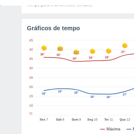
Tempo para o amanhecer
3h 15m
Gráficos de tempo
45
40
37°
36°
35°
34°
34°
35
34°
30
25
20
19°
18°
18°
17°
15
16°
16°
10
°C
Sex
7
Sáb
8
Dom
9
Seg
10
Ter
11
Qua
12
Máxima