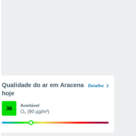
Qualidade do ar em Aracena
Detalhe
hoje
Aceitável
36
O₃ (90 µg/m³)