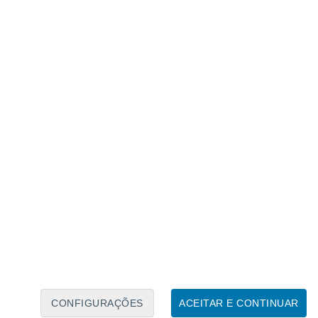
Calendário Lunar
Seg
Ter
Qua
Qui
Sex
Sáb
Domo
7
8
9
10
11
12
13
14
15
16
17
18
19
20
CONFIGURAÇÕES
ACEITAR E CONTINUAR