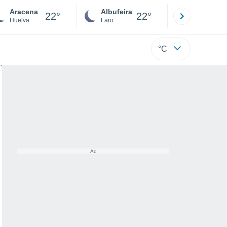
Aracena
Albufeira
Lisboa
22°
22°
Huelva
Faro
Lisboa
°C