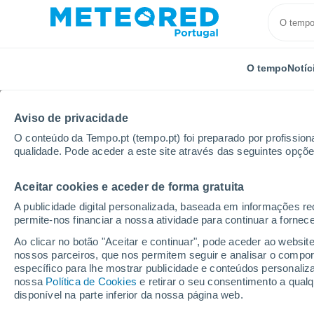
O tempo
Notíc
Aviso de privacidade
O conteúdo da Tempo.pt (tempo.pt) foi preparado por profissiona
qualidade. Pode aceder a este site através das seguintes opçõe
Aceitar cookies e aceder de forma gratuita
Início
Espanha
Andaluzia
Província de Huelva
A publicidade digital personalizada, baseada em informações r
permite-nos financiar a nossa atividade para continuar a fornec
Tempo em Aracena
Ao clicar no botão "Aceitar e continuar", pode aceder ao websit
nossos parceiros, que nos permitem seguir e analisar o compo
03:51
Sexta
específico para lhe mostrar publicidade e conteúdos persona
nossa
Política de Cookies
e retirar o seu consentimento a qua
disponível na parte inferior da nossa página web.
Céu limpo