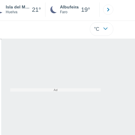
Isla del Moral
Albufeira
Lisboa
21°
19°
Huelva
Faro
Lisboa
°C