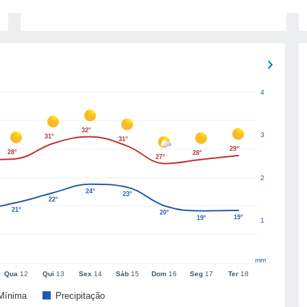
4
32°
3
31°
31°
29°
28°
28°
27°
2
24°
23°
22°
21°
20°
19°
19°
1
mm
Qua
12
Qui
13
Sex
14
Sáb
15
Dom
16
Seg
17
Ter
18
Mínima
Precipitação