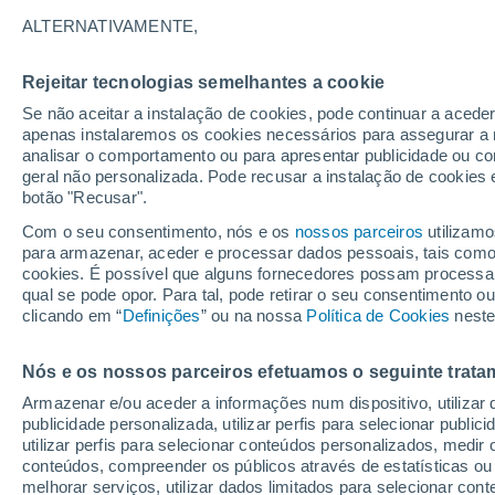
21°
ALTERNATIVAMENTE,
Rejeitar tecnologias semelhantes a cookie
Lua mingu
Se não aceitar a instalação de cookies, pode continuar a acede
Iluminada
Sensação de 21°
apenas instalaremos os cookies necessários para assegurar a 
analisar o comportamento ou para apresentar publicidade ou co
geral não personalizada. Pode recusar a instalação de cookies 
botão "Recusar".
Última hora
Subida das temperaturas, poeiras do Saara e
Com o seu consentimento, nós e os
nossos parceiros
utilizamo
chuva: datas e zonas mais afetadas em Portu
para armazenar, aceder e processar dados pessoais, tais como a
cookies. É possível que alguns fornecedores possam processa
O Tempo 1 - 7 Dias
Atualidade
Mapas de temperat
qual se pode opor. Para tal, pode retirar o seu consentimento 
clicando em “
Definições
” ou na nossa
Política de Cookies
neste
Nós e os nossos parceiros efetuamos o seguinte trata
Amanhã
Sábado
D
Hoje
Armazenar e/ou aceder a informações num dispositivo, utilizar da
7 Ago.
8 Ago.
6 Ago.
publicidade personalizada, utilizar perfis para selecionar public
utilizar perfis para selecionar conteúdos personalizados, med
conteúdos, compreender os públicos através de estatísticas ou
melhorar serviços, utilizar dados limitados para selecionar cont