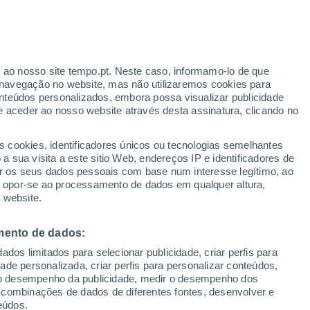
Aviso amarelo
Aviso moderado por temperaturas
elevadas em Isla del Moral hoje
ante
r ao nosso site tempo.pt. Neste caso, informamo-lo de que
:
46%
navegação no website, mas não utilizaremos cookies para
nteúdos personalizados, embora possa visualizar publicidade
e aceder ao nosso website através desta assinatura, clicando no
s cookies, identificadores únicos ou tecnologias semelhantes
gal
 sua visita a este sitio Web, endereços IP e identificadores de
r os seus dados pessoais com base num interesse legítimo, ao
ura
Radar de Chuva
Satélites
Modelos
ou opor-se ao processamento de dados em qualquer altura,
 website.
mento de dados:
omingo
Segunda
Terça
Quarta
dos limitados para selecionar publicidade, criar perfis para
9 Ago.
10 Ago.
11 Ago.
12 Ago.
idade personalizada, criar perfis para personalizar conteúdos,
ir o desempenho da publicidade, medir o desempenho dos
 combinações de dados de diferentes fontes, desenvolver e
eúdos.