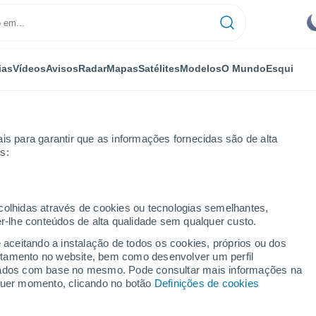
ias
Vídeos
Avisos
Radar
Mapas
Satélites
Modelos
O Mundo
Esqui
is para garantir que as informações fornecidas são de alta
s:
Isla del Moral
ecolhidas através de cookies ou tecnologias semelhantes,
er-lhe conteúdos de alta qualidade sem qualquer custo.
l
e aceitando a instalação de todos os cookies, próprios ou dos
rtamento no website, bem como desenvolver um perfil
...
lizados com base no mesmo. Pode consultar mais informações na
lquer momento, clicando no botão
Definições de cookies
Por horas
Céu limpo nas próximas horas