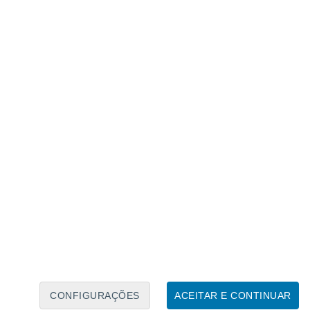
Calendário Lunar
Seg
Ter
Qua
Qui
Sex
Sáb
Domo
6
7
8
9
10
11
12
13
14
15
16
17
18
19
CONFIGURAÇÕES
ACEITAR E CONTINUAR