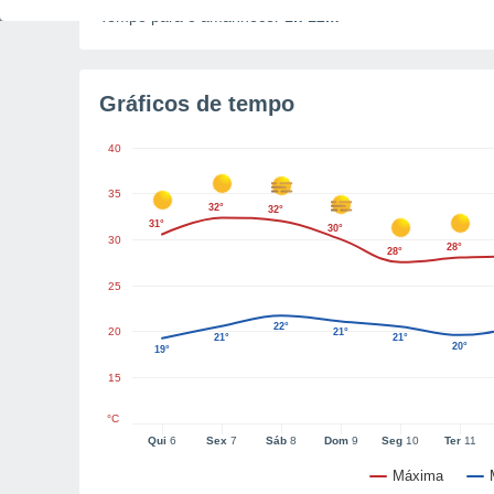
Tempo para o amanhecer
1h 12m
Gráficos de tempo
40
35
32°
32°
31°
30°
30
28°
28°
25
22°
20
21°
21°
21°
20°
19°
15
°C
Qui
6
Sex
7
Sáb
8
Dom
9
Seg
10
Ter
11
Máxima