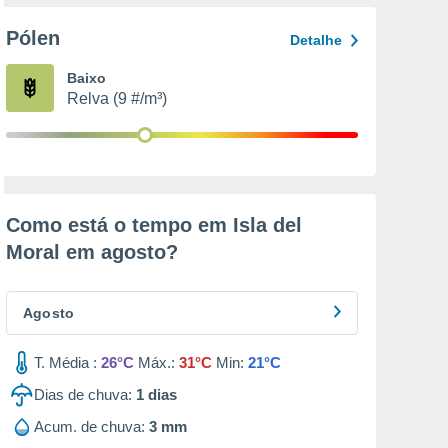
Pólen
Detalhe
Baixo
Relva (9 #/m³)
Como está o tempo em Isla del
Moral em
agosto
?
Agosto
T. Média :
26°C
Máx.:
31°C
Min:
21°C
Dias de chuva:
1
dias
Acum. de chuva:
3 mm