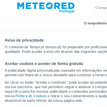
O tempo
Notíc
Aviso de privacidade
O conteúdo da Tempo.pt (tempo.pt) foi preparado por profissiona
qualidade. Pode aceder a este site através das seguintes opçõe
Aceitar cookies e aceder de forma gratuita
Início
Espanha
Andaluzia
Província de Huelva
A publicidade digital personalizada, baseada em informações r
permite-nos financiar a nossa atividade para continuar a fornec
Tempo em Isla del Mora
Ao clicar no botão "Aceitar e continuar", pode aceder ao websit
nossos parceiros, que nos permitem seguir e analisar o compo
05:58
Quinta
específico para lhe mostrar publicidade e conteúdos persona
nossa
Política de Cookies
e retirar o seu consentimento a qua
disponível na parte inferior da nossa página web.
Céu limpo