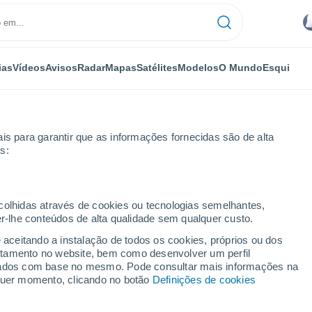
ias
Vídeos
Avisos
Radar
Mapas
Satélites
Modelos
O Mundo
Esqui
is para garantir que as informações fornecidas são de alta
s:
 Guerrero
ecolhidas através de cookies ou tecnologias semelhantes,
er-lhe conteúdos de alta qualidade sem qualquer custo.
rrero
e aceitando a instalação de todos os cookies, próprios ou dos
rtamento no website, bem como desenvolver um perfil
...
lizados com base no mesmo. Pode consultar mais informações na
lquer momento, clicando no botão
Definições de cookies
Por horas
Intervalos nublados nas
próximas horas