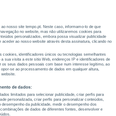
ante
r ao nosso site tempo.pt. Neste caso, informamo-lo de que
:
31%
navegação no website, mas não utilizaremos cookies para
nteúdos personalizados, embora possa visualizar publicidade
e aceder ao nosso website através desta assinatura, clicando no
s cookies, identificadores únicos ou tecnologias semelhantes
o
 sua visita a este sitio Web, endereços IP e identificadores de
r os seus dados pessoais com base num interesse legítimo, ao
Radar de Chuva
Satélites
Modelos
ou opor-se ao processamento de dados em qualquer altura,
 website.
mento de dados:
egunda
Terça
Quarta
Quinta
dos limitados para selecionar publicidade, criar perfis para
10 Ago.
11 Ago.
12 Ago.
13 Ago.
idade personalizada, criar perfis para personalizar conteúdos,
ir o desempenho da publicidade, medir o desempenho dos
 combinações de dados de diferentes fontes, desenvolver e
eúdos.