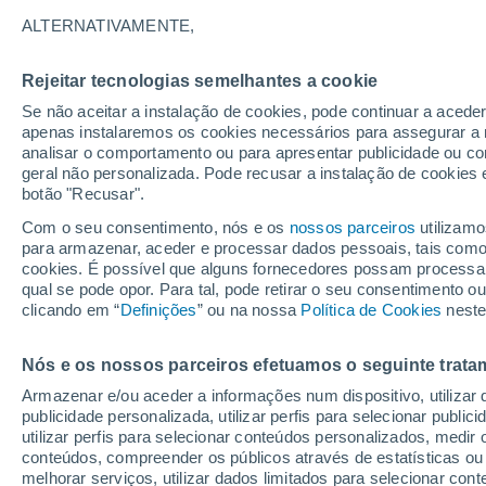
21°
ALTERNATIVAMENTE,
Rejeitar tecnologias semelhantes a cookie
Lua mingu
Se não aceitar a instalação de cookies, pode continuar a acede
Iluminada
Sensação de 21°
apenas instalaremos os cookies necessários para assegurar a 
analisar o comportamento ou para apresentar publicidade ou co
geral não personalizada. Pode recusar a instalação de cookies 
botão "Recusar".
Última hora
Hoje e amanhã poeiras do Saara “invadem”
Com o seu consentimento, nós e os
nossos parceiros
utilizamo
Portugal: risco de trovoadas no Norte e Centr
para armazenar, aceder e processar dados pessoais, tais como a
aumenta
cookies. É possível que alguns fornecedores possam processa
O Tempo 1 - 7 Dias
Atualidade
Mapas de nuvens
qual se pode opor. Para tal, pode retirar o seu consentimento 
clicando em “
Definições
” ou na nossa
Política de Cookies
neste
Nós e os nossos parceiros efetuamos o seguinte trata
Amanhã
Domingo
S
Hoje
Armazenar e/ou aceder a informações num dispositivo, utilizar da
8 Ago.
9 Ago.
7 Ago.
publicidade personalizada, utilizar perfis para selecionar public
utilizar perfis para selecionar conteúdos personalizados, med
conteúdos, compreender os públicos através de estatísticas ou
melhorar serviços, utilizar dados limitados para selecionar cont