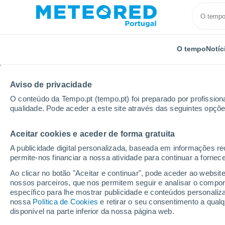
O tempo
Notíc
Aviso de privacidade
O conteúdo da Tempo.pt (tempo.pt) foi preparado por profissiona
qualidade. Pode aceder a este site através das seguintes opçõe
Aceitar cookies e aceder de forma gratuita
Início
México
Estado de Baja California
Vicente
A publicidade digital personalizada, baseada em informações r
permite-nos financiar a nossa atividade para continuar a fornec
Tempo em Vicente Gue
Ao clicar no botão "Aceitar e continuar", pode aceder ao websit
nossos parceiros, que nos permitem seguir e analisar o compo
23:33
Sexta
específico para lhe mostrar publicidade e conteúdos persona
nossa
Política de Cookies
e retirar o seu consentimento a qua
disponível na parte inferior da nossa página web.
Nuvens dispersas