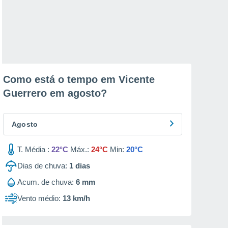
Como está o tempo em Vicente
Guerrero em
agosto
?
Agosto
T. Média :
22°C
Máx.:
24°C
Min:
20°C
Dias de chuva:
1
dias
Acum. de chuva:
6 mm
Vento médio:
13 km/h