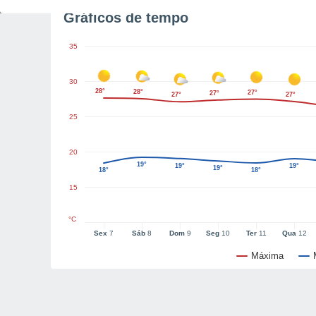
Gráficos de tempo
35
30
28°
28°
27°
27°
27°
27°
25
20
19°
19°
19°
19°
18°
18°
15
°C
Sex
7
Sáb
8
Dom
9
Seg
10
Ter
11
Qua
12
Máxima