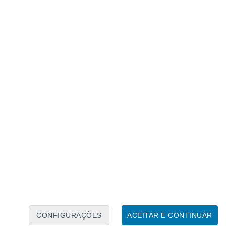
Calendário Lunar
Seg
Ter
Qua
Qui
Sex
Sáb
Domo
7
8
9
10
11
12
13
14
15
16
17
18
19
20
CONFIGURAÇÕES
ACEITAR E CONTINUAR