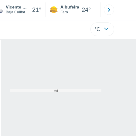
Vicente Guerrero
Albufeira
Lisboa
21°
24°
Baja California
Faro
Lisboa
°C