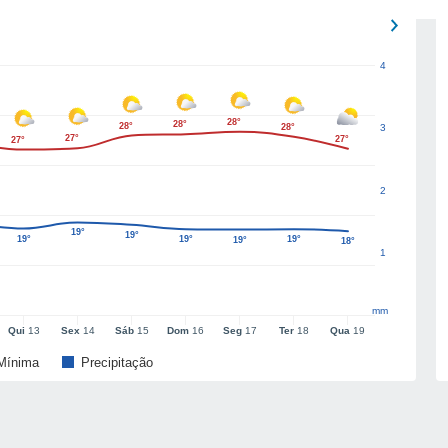
4
28°
28°
28°
28°
3
27°
27°
27°
2
19°
19°
19°
19°
19°
19°
18°
1
mm
Qui
13
Sex
14
Sáb
15
Dom
16
Seg
17
Ter
18
Qua
19
Mínima
Precipitação