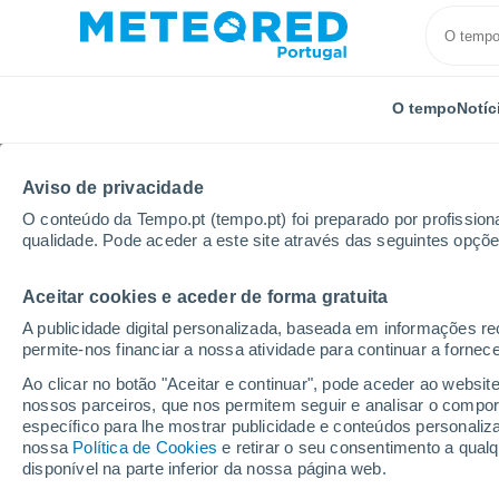
O tempo
Notíc
Aviso de privacidade
O conteúdo da Tempo.pt (tempo.pt) foi preparado por profissiona
qualidade. Pode aceder a este site através das seguintes opçõe
Aceitar cookies e aceder de forma gratuita
Início
México
Estado de Baja California
Ejido E
A publicidade digital personalizada, baseada em informações r
permite-nos financiar a nossa atividade para continuar a fornec
Tempo em Ejido Eréndi
Ao clicar no botão "Aceitar e continuar", pode aceder ao websit
nossos parceiros, que nos permitem seguir e analisar o compo
15:18
Sexta
específico para lhe mostrar publicidade e conteúdos persona
nossa
Política de Cookies
e retirar o seu consentimento a qua
disponível na parte inferior da nossa página web.
Limpo