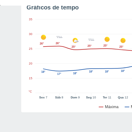
Gráficos de tempo
35
30
26°
26°
25°
25°
25°
25°
25
20
18°
18°
18°
18°
18°
17°
15
°C
Sex
7
Sáb
8
Dom
9
Seg
10
Ter
11
Qua
12
Máxima