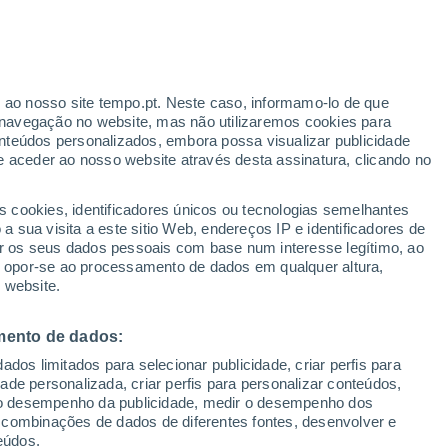
r ao nosso site tempo.pt. Neste caso, informamo-lo de que
/h
navegação no website, mas não utilizaremos cookies para
nteúdos personalizados, embora possa visualizar publicidade
e aceder ao nosso website através desta assinatura, clicando no
s cookies, identificadores únicos ou tecnologias semelhantes
o
 sua visita a este sitio Web, endereços IP e identificadores de
r os seus dados pessoais com base num interesse legítimo, ao
ura
Radar de Chuva
Satélites
Modelos
ou opor-se ao processamento de dados em qualquer altura,
 website.
mento de dados:
egunda
Terça
Quarta
Quinta
dos limitados para selecionar publicidade, criar perfis para
10 Ago.
11 Ago.
12 Ago.
13 Ago.
idade personalizada, criar perfis para personalizar conteúdos,
ir o desempenho da publicidade, medir o desempenho dos
 combinações de dados de diferentes fontes, desenvolver e
eúdos.