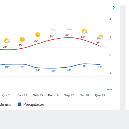
4
28°
28°
3
28°
26°
25°
25°
24°
2
19°
19°
19°
19°
18°
18°
18°
1
mm
Qui
13
Sex
14
Sáb
15
Dom
16
Seg
17
Ter
18
Qua
19
Mínima
Precipitação