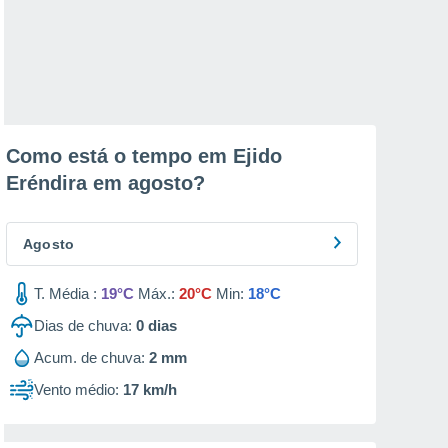
Como está o tempo em Ejido
Eréndira em
agosto
?
Agosto
T. Média :
19°C
Máx.:
20°C
Min:
18°C
Dias de chuva:
0
dias
Acum. de chuva:
2 mm
Vento médio:
17 km/h