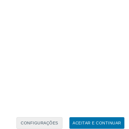
Calendário Lunar
Seg
Ter
Qua
Qui
Sex
Sáb
Domo
7
8
9
10
11
12
13
14
15
16
17
18
19
20
CONFIGURAÇÕES
ACEITAR E CONTINUAR