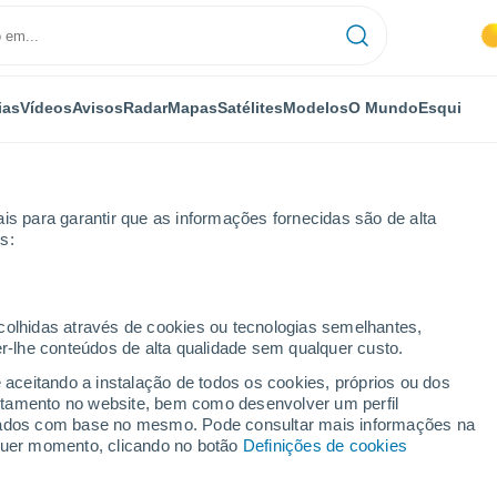
ias
Vídeos
Avisos
Radar
Mapas
Satélites
Modelos
O Mundo
Esqui
is para garantir que as informações fornecidas são de alta
s:
réndira
ecolhidas através de cookies ou tecnologias semelhantes,
er-lhe conteúdos de alta qualidade sem qualquer custo.
ra
e aceitando a instalação de todos os cookies, próprios ou dos
rtamento no website, bem como desenvolver um perfil
...
lizados com base no mesmo. Pode consultar mais informações na
lquer momento, clicando no botão
Definições de cookies
Por horas
Céu limpo nas próximas horas