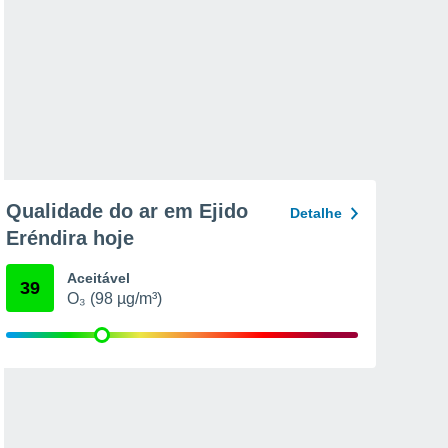
Qualidade do ar em Ejido
Detalhe
Eréndira hoje
Aceitável
39
O₃ (98 µg/m³)