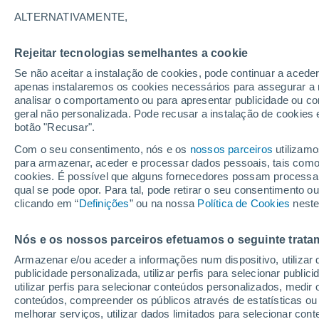
25°
ALTERNATIVAMENTE,
Rejeitar tecnologias semelhantes a cookie
Oeste
Se não aceitar a instalação de cookies, pode continuar a acede
Sensação de 26°
17
-
33 km
apenas instalaremos os cookies necessários para assegurar a 
analisar o comportamento ou para apresentar publicidade ou co
geral não personalizada. Pode recusar a instalação de cookies 
botão "Recusar".
Última hora
Hoje e amanhã poeiras do Saara “invadem”
Com o seu consentimento, nós e os
nossos parceiros
utilizamo
Portugal: risco de trovoadas no Norte e Centr
para armazenar, aceder e processar dados pessoais, tais como a
aumenta
cookies. É possível que alguns fornecedores possam processa
O Tempo 1 - 7 Dias
Atualidade
Mapas de temperat
qual se pode opor. Para tal, pode retirar o seu consentimento 
clicando em “
Definições
” ou na nossa
Política de Cookies
neste
Nós e os nossos parceiros efetuamos o seguinte trata
Amanhã
Domingo
S
Hoje
Armazenar e/ou aceder a informações num dispositivo, utilizar da
8 Ago.
9 Ago.
7 Ago.
publicidade personalizada, utilizar perfis para selecionar public
utilizar perfis para selecionar conteúdos personalizados, med
conteúdos, compreender os públicos através de estatísticas ou
melhorar serviços, utilizar dados limitados para selecionar cont