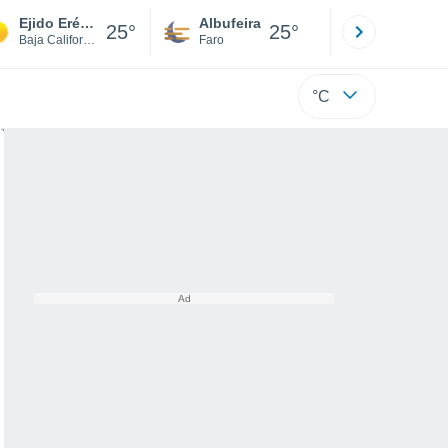
Ejido Eréndira
Albufeira
Lisboa
25°
25°
Baja California
Faro
Lisboa
°C