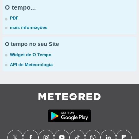
O tempo...
PDF
mais informações
O tempo no seu Site
Widget de O Tempo
API de Meteorologia