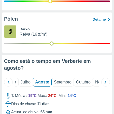
conteúdos.
ção
Pólen
Detalhe
ão através
de
Baixo
,
Relva (16 #/m³)
 e
dos,
publicidade
s, estudos
Como está o tempo em Verberie em
a e
mento de
agosto
?
ossos 1199
o
Junho
Julho
Agosto
Setembro
Outubro
Novembro
eiros
T. Média :
19°C
Máx.:
24°C
Min:
14°C
Dias de chuva:
11
dias
Acum. de chuva:
65 mm