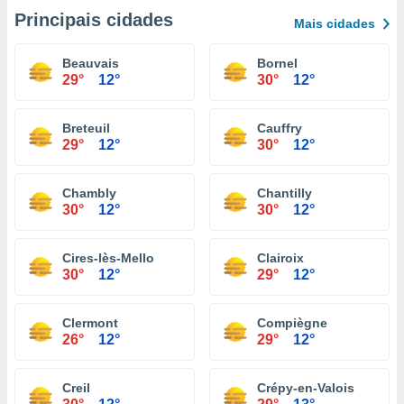
Principais cidades
Mais cidades
Beauvais
Bornel
29°
12°
30°
12°
Breteuil
Cauffry
29°
12°
30°
12°
Chambly
Chantilly
30°
12°
30°
12°
Cires-lès-Mello
Clairoix
30°
12°
29°
12°
Clermont
Compiègne
26°
12°
29°
12°
Creil
Crépy-en-Valois