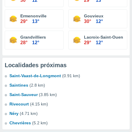
30°
12°
29°
13°
Ermenonville
Gouvieux
29°
13°
30°
12°
Grandvilliers
Lacroix-Saint-Ouen
28°
12°
29°
12°
Localidades próximas
Saint-Vaast-de-Longmont
(0.91 km)
Saintines
(2.8 km)
Saint-Sauveur
(3.85 km)
Rivecourt
(4.15 km)
Néry
(4.71 km)
Chevrières
(5.2 km)