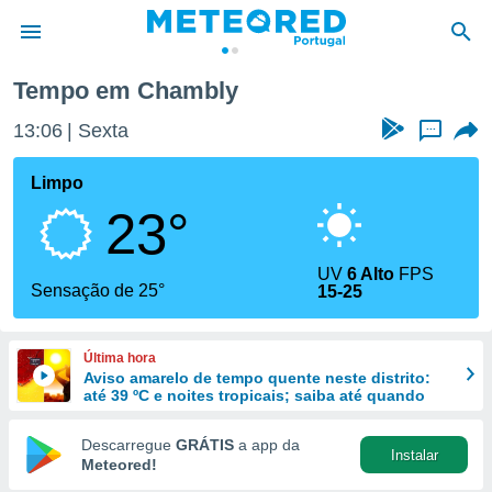
Tempo em Chambly
de
13:06
Sexta
...
 da
empo.pt) foi
Limpo
or
23°
is para
e as
 fornecidas
UV
6 Alto
FPS
 qualidade.
Sensação de 25°
15-25
r a este
s das
opções:
Última hora
Aviso amarelo de tempo quente neste distrito:
ookies e
até 39 ºC e noites tropicais; saiba até quando
 forma
Descarregue
GRÁTIS
a app da
Instalar
e digital
Meteored!
da,