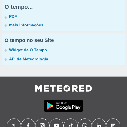
O tempo...
PDF
mais informações
O tempo no seu Site
Widget de O Tempo
API de Meteorologia