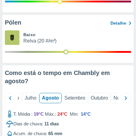
conteúdos.
ção
Pólen
Detalhe
ão através
de
Baixo
,
Relva (20 #/m³)
 e
dos,
publicidade
s, estudos
Como está o tempo em Chambly em
a e
mento de
agosto
?
ossos 1199
o
Junho
Julho
Agosto
Setembro
Outubro
Novembro
eiros
T. Média :
19°C
Máx.:
24°C
Min:
14°C
Dias de chuva:
11
dias
Acum. de chuva:
65 mm