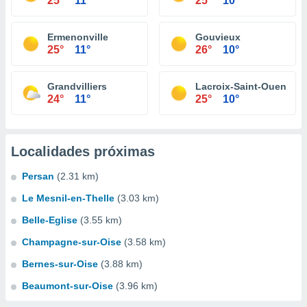
25°
11°
25°
10°
Ermenonville
Gouvieux
25°
11°
26°
10°
Grandvilliers
Lacroix-Saint-Ouen
24°
11°
25°
10°
Localidades próximas
Persan
(2.31 km)
Le Mesnil-en-Thelle
(3.03 km)
Belle-Eglise
(3.55 km)
Champagne-sur-Oise
(3.58 km)
Bernes-sur-Oise
(3.88 km)
Beaumont-sur-Oise
(3.96 km)