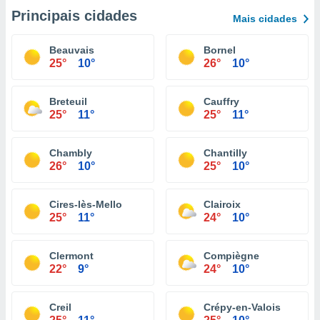
Principais cidades
Mais cidades
Beauvais
Bornel
25°
10°
26°
10°
Breteuil
Cauffry
25°
11°
25°
11°
Chambly
Chantilly
26°
10°
25°
10°
Cires-lès-Mello
Clairoix
25°
11°
24°
10°
Clermont
Compiègne
22°
9°
24°
10°
Creil
Crépy-en-Valois