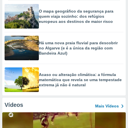
O mapa geográfico da segurança para
quem viaja sozinho: dos refúgios
europeus aos destinos de maior risco
Há uma nova praia fluvial para descobrir
no Algarve (e é a única da região com
Bandeira Azul)
Acaso ou alteração climática: a fórmula
matemática que revela se uma tempestade
extrema já não é natural
Vídeos
Mais Vídeos