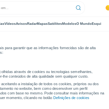
ias
Vídeos
Avisos
Radar
Mapas
Satélites
Modelos
O Mundo
Esqui
is para garantir que as informações fornecidas são de alta
s:
y
ecolhidas através de cookies ou tecnologias semelhantes,
er-lhe conteúdos de alta qualidade sem qualquer custo.
e aceitando a instalação de todos os cookies, próprios ou dos
rtamento no website, bem como desenvolver um perfil
...
lizados com base no mesmo. Pode consultar mais informações na
lquer momento, clicando no botão
Definições de cookies
Por horas
Céu limpo nas próximas horas