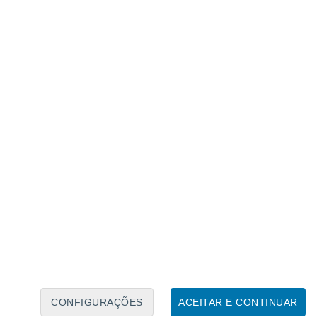
Calendário Lunar
Seg
Ter
Qua
Qui
Sex
Sáb
Domo
7
8
9
10
11
12
13
14
15
16
17
18
19
20
CONFIGURAÇÕES
ACEITAR E CONTINUAR