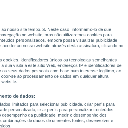
r ao nosso site tempo.pt. Neste caso, informamo-lo de que
h
navegação no website, mas não utilizaremos cookies para
nteúdos personalizados, embora possa visualizar publicidade
e aceder ao nosso website através desta assinatura, clicando no
s cookies, identificadores únicos ou tecnologias semelhantes
o
 sua visita a este sitio Web, endereços IP e identificadores de
r os seus dados pessoais com base num interesse legítimo, ao
ura
Radar de Chuva
Satélites
Modelos
ou opor-se ao processamento de dados em qualquer altura,
 website.
mento de dados:
egunda
Terça
Quarta
Quinta
dos limitados para selecionar publicidade, criar perfis para
10 Ago.
11 Ago.
12 Ago.
13 Ago.
idade personalizada, criar perfis para personalizar conteúdos,
ir o desempenho da publicidade, medir o desempenho dos
 combinações de dados de diferentes fontes, desenvolver e
eúdos.