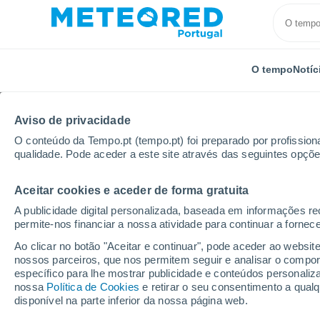
O tempo
Notíc
Aviso de privacidade
O conteúdo da Tempo.pt (tempo.pt) foi preparado por profissiona
qualidade. Pode aceder a este site através das seguintes opçõe
Aceitar cookies e aceder de forma gratuita
Início
França
Altos de França
Oise
Chantill
A publicidade digital personalizada, baseada em informações r
permite-nos financiar a nossa atividade para continuar a fornec
Tempo em Chantilly
Ao clicar no botão "Aceitar e continuar", pode aceder ao websit
nossos parceiros, que nos permitem seguir e analisar o compo
17:13
Sexta
específico para lhe mostrar publicidade e conteúdos persona
nossa
Política de Cookies
e retirar o seu consentimento a qua
disponível na parte inferior da nossa página web.
Limpo