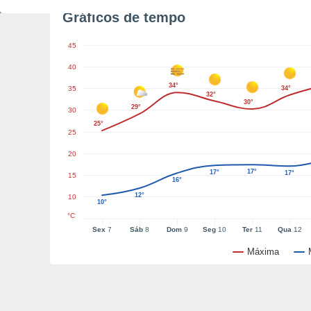
Gráficos de tempo
45
40
34°
35
34°
32°
30°
29°
30
25°
25
20
17°
17°
17°
15
16°
12°
10
10°
°C
Sex
7
Sáb
8
Dom
9
Seg
10
Ter
11
Qua
12
Máxima