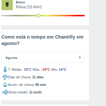
Baixo
Relva (15 #/m³)
Como está o tempo em Chantilly em
agosto
?
Agosto
T. Média :
19°C
Máx.:
24°C
Min:
14°C
Dias de chuva:
11
dias
Acum. de chuva:
65 mm
Vento médio:
11 km/h