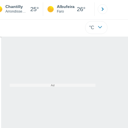
Chantilly
Albufeira
Lisboa
25°
26°
Arrondissement of Senlis
Faro
Lisboa
°C