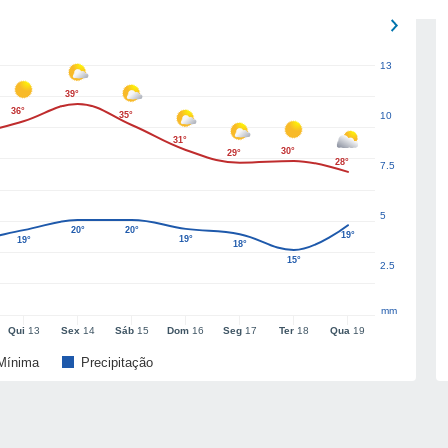
13
39°
36°
35°
10
31°
30°
29°
28°
7.5
5
20°
20°
19°
19°
19°
18°
15°
2.5
mm
Qui
13
Sex
14
Sáb
15
Dom
16
Seg
17
Ter
18
Qua
19
Mínima
Precipitação