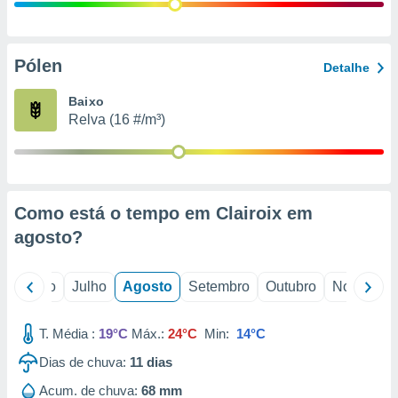
conteúdos.
ção
Pólen
Detalhe
ão através
de
Baixo
,
Relva (16 #/m³)
 e
dos,
publicidade
s, estudos
Como está o tempo em Clairoix em
a e
mento de
agosto
?
ossos 1199
o
Junho
Julho
Agosto
Setembro
Outubro
Novembro
eiros
T. Média :
19°C
Máx.:
24°C
Min:
14°C
Dias de chuva:
11
dias
Acum. de chuva:
68 mm