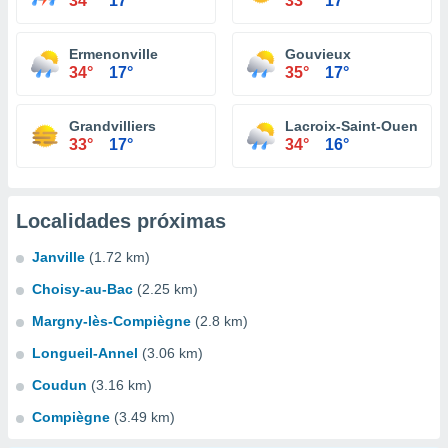
34°
17°
33°
17°
Ermenonville
Gouvieux
34°
17°
35°
17°
Grandvilliers
Lacroix-Saint-Ouen
33°
17°
34°
16°
Localidades próximas
Janville
(1.72 km)
Choisy-au-Bac
(2.25 km)
Margny-lès-Compiègne
(2.8 km)
Longueil-Annel
(3.06 km)
Coudun
(3.16 km)
Compiègne
(3.49 km)