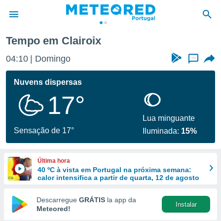
Tempo em Clairoix
de
04:10
Domingo
...
 da
empo.pt) foi
Nuvens dispersas
or
17°
is para
e as
 fornecidas
Lua minguante
 qualidade.
Sensação de 17°
Iluminada:
15%
r a este
s das
opções:
Última hora
40 ºC à vista em Portugal na próxima semana:
ookies e
calor intensifica a partir de quarta, 12 de agosto
 forma
Descarregue
GRÁTIS
la app da
Instalar
e digital
Meteored!
da,