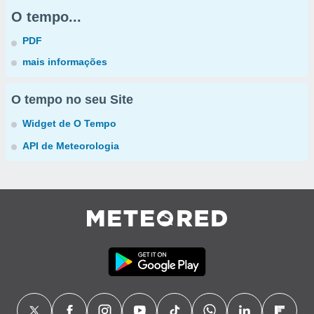
O tempo...
PDF
mais informações
O tempo no seu Site
Widget de O Tempo
API de Meteorologia