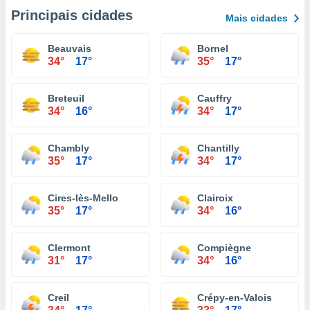
Principais cidades
Mais cidades
Beauvais
Bornel
34°
17°
35°
17°
Breteuil
Cauffry
34°
16°
34°
17°
Chambly
Chantilly
35°
17°
34°
17°
Cires-lès-Mello
Clairoix
35°
17°
34°
16°
Clermont
Compiègne
31°
17°
34°
16°
Creil
Crépy-en-Valois