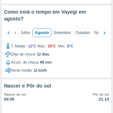
conteúdos.
Como está o tempo em Vayegi em
ção
agosto
?
ão através
de
,
o
Junho
Julho
Agosto
Setembro
Outubro
Novembro
 e
T. Média :
12°C
Máx.:
16°C
Min:
8°C
dos,
publicidade
Dias de chuva:
12
dias
s, estudos
a e
Acum. de chuva:
66 mm
mento de
Vento médio:
11 km/h
ossos 1199
eiros
Nascer e Pôr do sol
Nascer do sol
Pôr do sol
04:06
21:14