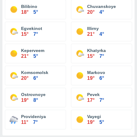
Bilibino
Chuvanskoye
18°
5°
20°
4°
Egvekinot
Illirny
15°
7°
21°
4°
Keperveem
Khatyrka
21°
5°
15°
7°
Komsomolsk
Markovo
20°
6°
19°
6°
Ostrovnoye
Pevek
19°
8°
17°
7°
Provideniya
Vayegi
11°
7°
19°
5°