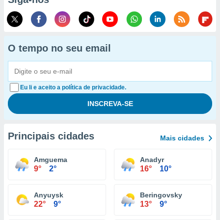
O tempo no seu email
Eu li e aceito a política de privacidade.
Principais cidades
Mais cidades
Amguema
Anadyr
9°
2°
16°
10°
Anyuysk
Beringovsky
22°
9°
13°
9°