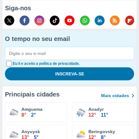
Siga-nos
O tempo no seu email
Eu li e aceito a política de privacidade.
Principais cidades
Mais cidades
Amguema
Anadyr
8°
2°
12°
11°
Anyuysk
Beringovsky
13°
5°
12°
8°