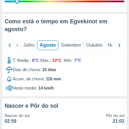
conteúdos.
ção
Como está o tempo em Egvekinot em
ão através
agosto
?
de
,
 e
o
Junho
Julho
Agosto
Setembro
Outubro
Novembro
dos,
publicidade
T. Média :
8°C
Máx.:
10°C
Min:
7°C
s, estudos
Dias de chuva:
15
dias
a e
mento de
Acum. de chuva:
116 mm
Vento médio:
14 km/h
ossos 1199
eiros
Nascer e Pôr do sol
Nascer do sol
Pôr do sol
02:59
21:02