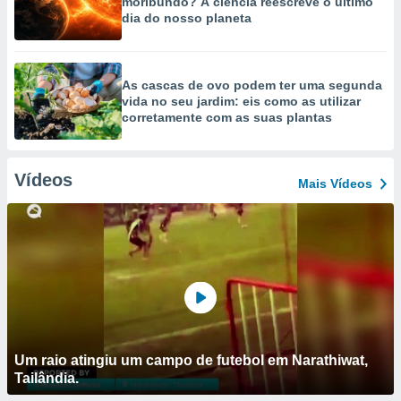
moribundo? A ciência reescreve o último
dia do nosso planeta
As cascas de ovo podem ter uma segunda
vida no seu jardim: eis como as utilizar
corretamente com as suas plantas
Vídeos
Mais Vídeos
Um raio atingiu um campo de futebol em Narathiwat,
Tailândia.