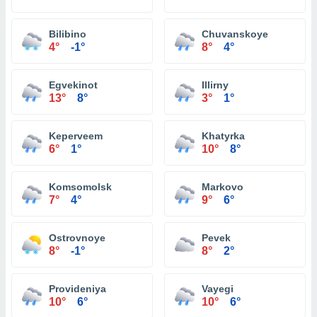
Bilibino
Chuvanskoye
4°
-1°
8°
4°
Egvekinot
Illirny
13°
8°
3°
1°
Keperveem
Khatyrka
6°
1°
10°
8°
Komsomolsk
Markovo
7°
4°
9°
6°
Ostrovnoye
Pevek
8°
-1°
8°
2°
Provideniya
Vayegi
10°
6°
10°
6°