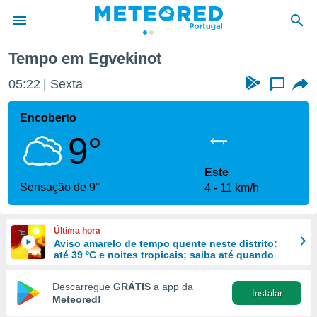
Tempo em Egvekinot
de
05:22
Sexta
...
 da
empo.pt) foi
Encoberto
or
9°
is para
e as
 fornecidas
Este
 qualidade.
Sensação de 9°
4
11 km/h
r a este
s das
opções:
Última hora
Aviso amarelo de tempo quente neste distrito:
ookies e
até 39 ºC e noites tropicais; saiba até quando
 forma
Descarregue
GRÁTIS
a app da
Instalar
e digital
Meteored!
da,