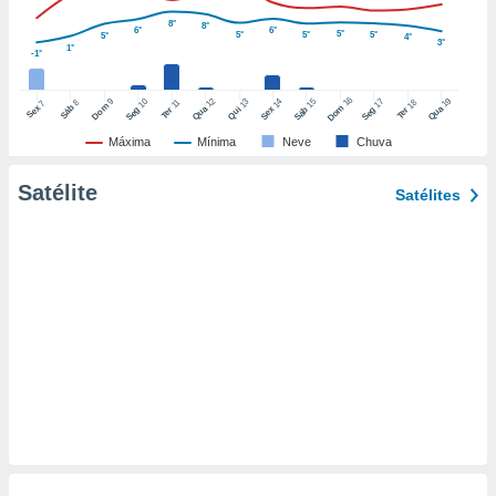
o qual se
8°
8°
6°
6°
ara tal,
5°
5°
5°
5°
5°
4°
3°
1°
-1°
 o seu
to ou opor-
essamento
16
12
19
9
10
15
17
13
14
18
8
11
7
Dom
Sáb
Dom
Sex
Qua
Qua
Seg
Sáb
Seg
Qui
Sex
Ter
Ter
m qualquer
ando em “
Máxima
Mínima
Neve
Chuva
 ou na
Satélite
Satélites
 Cookies
te.
 nossos
s o
o de
e/ou aceder
ões num
utilizar
ados para
publicidade,