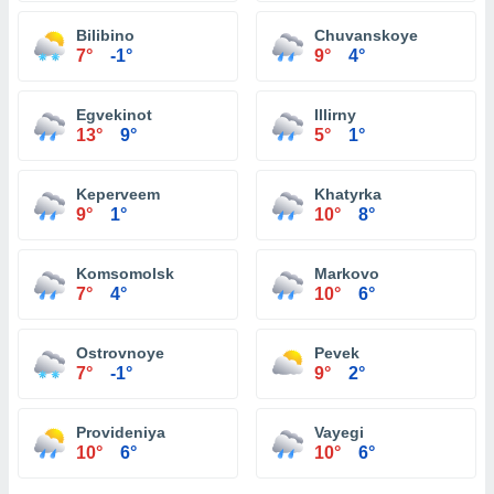
Bilibino
Chuvanskoye
7°
-1°
9°
4°
Egvekinot
Illirny
13°
9°
5°
1°
Keperveem
Khatyrka
9°
1°
10°
8°
Komsomolsk
Markovo
7°
4°
10°
6°
Ostrovnoye
Pevek
7°
-1°
9°
2°
Provideniya
Vayegi
10°
6°
10°
6°