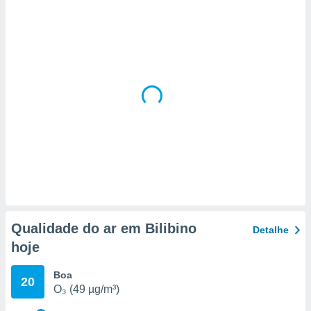
 para
a, utilizar
selecionar
a, criar
personalizar
tilizar
selecionar
dos, medir
nho da
, medir o
o dos
r os
ravés de
Qualidade do ar em Bilibino
Detalhe
s ou
hoje
s de dados
es fontes,
 e melhorar
Boa
20
ilizar dados
O₃ (49 µg/m³)
ara