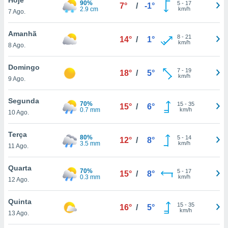
90%
para lhe
5
-
17
7°
/
-1°
2.9 cm
km/h
7 Ago.
licidade e
ados com
Amanhã
8
-
21
14°
/
1°
esmo. Pode
km/h
8 Ago.
ais
s na nossa
Domingo
7
-
19
 Cookies
e
18°
/
5°
km/h
9 Ago.
u
nto a
omento,
Segunda
70%
15
-
35
15°
/
6°
 botão
0.7 mm
km/h
10 Ago.
de cookies
na parte
Terça
80%
5
-
14
nossa
12°
/
8°
3.5 mm
km/h
11 Ago.
.
Quarta
IVAMENTE,
70%
5
-
17
15°
/
8°
0.3 mm
km/h
12 Ago.
as
Quinta
15
-
35
16°
/
5°
tes a
km/h
13 Ago.