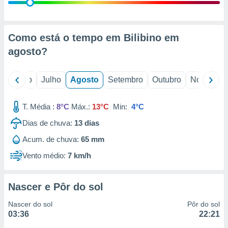
conteúdos.
ção
Como está o tempo em Bilibino em
ão através
agosto
?
de
,
 e
o
Junho
Julho
Agosto
Setembro
Outubro
Novembro
dos,
publicidade
T. Média :
8°C
Máx.:
13°C
Min:
4°C
s, estudos
Dias de chuva:
13
dias
a e
mento de
Acum. de chuva:
65 mm
Vento médio:
7 km/h
ossos 1199
eiros
Nascer e Pôr do sol
Nascer do sol
Pôr do sol
03:36
22:21