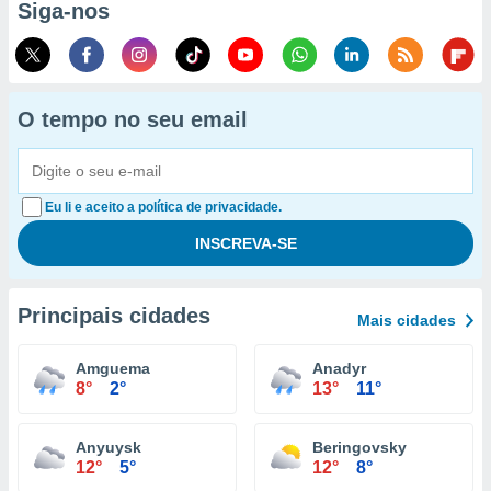
Siga-nos
O tempo no seu email
Eu li e aceito a política de privacidade.
Principais cidades
Mais cidades
Amguema
Anadyr
8°
2°
13°
11°
Anyuysk
Beringovsky
12°
5°
12°
8°