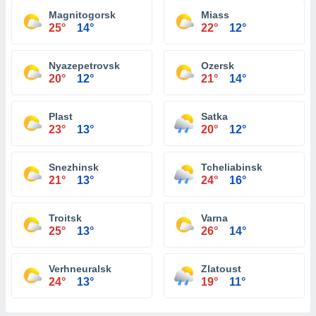
Magnitogorsk
Miass
25°
14°
22°
12°
Nyazepetrovsk
Ozersk
20°
12°
21°
14°
Plast
Satka
23°
13°
20°
12°
Snezhinsk
Tcheliabinsk
21°
13°
24°
16°
Troitsk
Varna
25°
13°
26°
14°
Verhneuralsk
Zlatoust
24°
13°
19°
11°