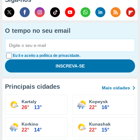
O tempo no seu email
Eu li e aceito a política de privacidade.
Principais cidades
Mais cidades
Kartaly
Kopeysk
26°
13°
22°
16°
Korkino
Kunashak
22°
14°
22°
15°