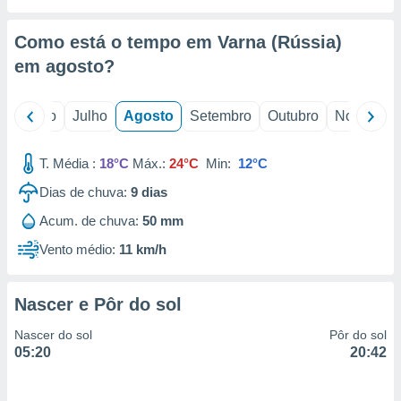
conteúdos.
Como está o tempo em Varna (Rússia)
ção
em
agosto
?
ão através
de
,
o
Junho
Julho
Agosto
Setembro
Outubro
Novembro
 e
T. Média :
18°C
Máx.:
24°C
Min:
12°C
dos,
publicidade
Dias de chuva:
9
dias
s, estudos
a e
Acum. de chuva:
50 mm
mento de
Vento médio:
11 km/h
ossos 1199
eiros
Nascer e Pôr do sol
Nascer do sol
Pôr do sol
05:20
20:42