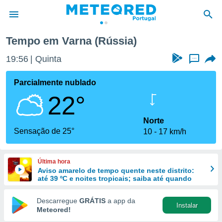
Tempo em Varna (Rússia)
de
19:56
Quinta
...
 da
empo.pt) foi
Parcialmente nublado
or
22°
is para
e as
 fornecidas
Norte
 qualidade.
Sensação de 25°
10
17 km/h
r a este
s das
opções:
Última hora
Aviso amarelo de tempo quente neste distrito:
ookies e
até 39 ºC e noites tropicais; saiba até quando
 forma
Descarregue
GRÁTIS
a app da
Instalar
e digital
Meteored!
da,