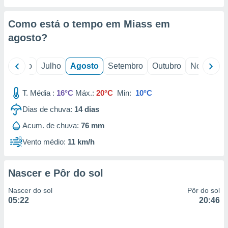
conteúdos.
Como está o tempo em Miass em
ção
agosto
?
ão através
de
,
o
Junho
Julho
Agosto
Setembro
Outubro
Novembro
 e
T. Média :
16°C
Máx.:
20°C
Min:
10°C
dos,
publicidade
Dias de chuva:
14
dias
s, estudos
a e
Acum. de chuva:
76 mm
mento de
Vento médio:
11 km/h
ossos 1199
eiros
Nascer e Pôr do sol
Nascer do sol
Pôr do sol
05:22
20:46