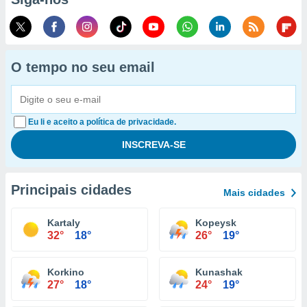
O tempo no seu email
Eu li e aceito a política de privacidade.
Principais cidades
Mais cidades
Kartaly
Kopeysk
32°
18°
26°
19°
Korkino
Kunashak
27°
18°
24°
19°