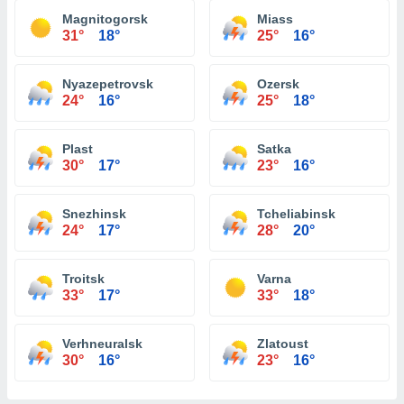
Magnitogorsk
Miass
31°
18°
25°
16°
Nyazepetrovsk
Ozersk
24°
16°
25°
18°
Plast
Satka
30°
17°
23°
16°
Snezhinsk
Tcheliabinsk
24°
17°
28°
20°
Troitsk
Varna
33°
17°
33°
18°
Verhneuralsk
Zlatoust
30°
16°
23°
16°