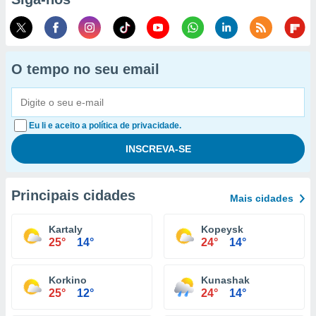
O tempo no seu email
Eu li e aceito a política de privacidade.
Principais cidades
Mais cidades
Kartaly
Kopeysk
25°
14°
24°
14°
Korkino
Kunashak
25°
12°
24°
14°