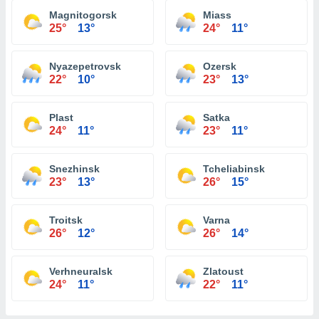
Magnitogorsk
Miass
25°
13°
24°
11°
Nyazepetrovsk
Ozersk
22°
10°
23°
13°
Plast
Satka
24°
11°
23°
11°
Snezhinsk
Tcheliabinsk
23°
13°
26°
15°
Troitsk
Varna
26°
12°
26°
14°
Verhneuralsk
Zlatoust
24°
11°
22°
11°