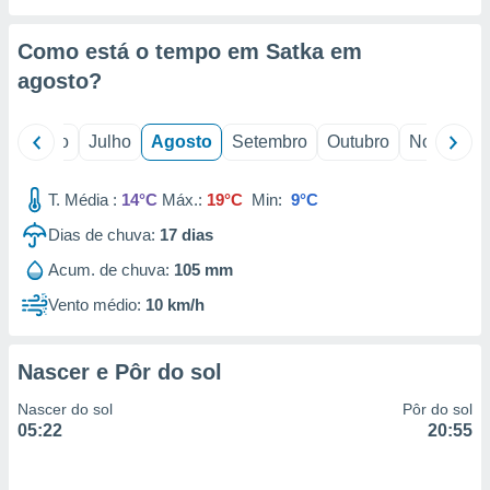
conteúdos.
Como está o tempo em Satka em
ção
agosto
?
ão através
de
,
o
Junho
Julho
Agosto
Setembro
Outubro
Novembro
 e
T. Média :
14°C
Máx.:
19°C
Min:
9°C
dos,
publicidade
Dias de chuva:
17
dias
s, estudos
a e
Acum. de chuva:
105 mm
mento de
Vento médio:
10 km/h
ossos 1199
eiros
Nascer e Pôr do sol
Nascer do sol
Pôr do sol
05:22
20:55