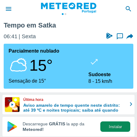
Tempo em Satka
de
06:41
Sexta
...
 da
empo.pt) foi
Parcialmente nublado
or
15°
is para
e as
 fornecidas
Sudoeste
 qualidade.
Sensação de 15°
8
15 km/h
r a este
s das
opções:
Última hora
Aviso amarelo de tempo quente neste distrito:
ookies e
até 39 ºC e noites tropicais; saiba até quando
 forma
Descarregue
GRÁTIS
la app da
Instalar
e digital
Meteored!
da,