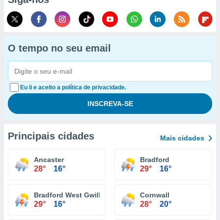
O tempo no seu email
Eu li e aceito a política de privacidade.
Principais cidades
Mais cidades
Ancaster
Bradford
28°
16°
29°
16°
Bradford West Gwillimbury
Cornwall
29°
16°
28°
20°