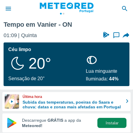
Tempo em Vanier - ON
de
01:09
Quinta
...
 da
empo.pt) foi
Céu limpo
or
20°
is para
e as
 fornecidas
Lua minguante
 qualidade.
Sensação de 20°
Iluminada:
44%
r a este
s das
opções:
Última hora
Subida das temperaturas, poeiras do Saara e
ookies e
chuva: datas e zonas mais afetadas em Portugal
 forma
Descarregue
GRÁTIS
a app da
Instalar
e digital
Meteored!
da,