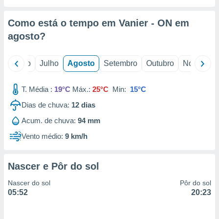
conteúdos.
Como está o tempo em Vanier - ON em
ção
agosto
?
ão através
de
,
o
Junho
Julho
Agosto
Setembro
Outubro
Novembro
 e
T. Média :
19°C
Máx.:
25°C
Min:
15°C
dos,
publicidade
Dias de chuva:
12
dias
s, estudos
a e
Acum. de chuva:
94 mm
mento de
Vento médio:
9 km/h
ossos 1199
eiros
Nascer e Pôr do sol
Nascer do sol
Pôr do sol
05:52
20:23