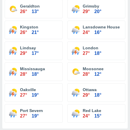
Geraldton
Grimsby
26°
13°
29°
20°
Kingston
Lansdowne House
26°
21°
24°
16°
Lindsay
London
29°
17°
27°
18°
Mississauga
Moosonee
28°
18°
28°
12°
Oakville
Ottawa
27°
19°
29°
18°
Port Severn
Red Lake
27°
19°
24°
15°