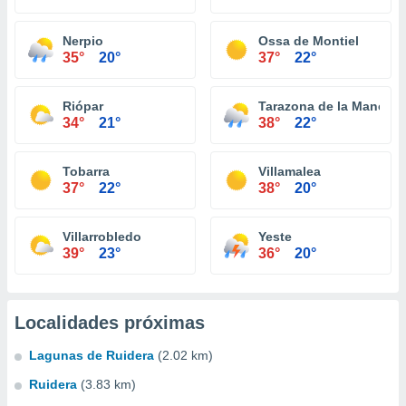
Nerpio
Ossa de Montiel
35°
20°
37°
22°
Riópar
Tarazona de la Mancha
34°
21°
38°
22°
Tobarra
Villamalea
37°
22°
38°
20°
Villarrobledo
Yeste
39°
23°
36°
20°
Localidades próximas
Lagunas de Ruidera
(2.02 km)
Ruidera
(3.83 km)