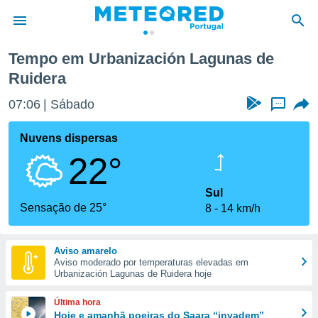
Urbanización Lagunas de Ruidera
Tempo em Urbanización Lagunas de
Ruidera
de
 da
07:06
Sábado
...
empo.pt) foi
or
Nuvens dispersas
is para
e as
22°
 fornecidas
 qualidade.
Sul
r a este
Sensação de 25°
s das
8
14 km/h
opções:
ookies e
Aviso amarelo
 forma
Aviso moderado por temperaturas elevadas em
Urbanización Lagunas de Ruidera hoje
e digital
Última hora
da,
Hoje e amanhã poeiras do Saara “invadem”