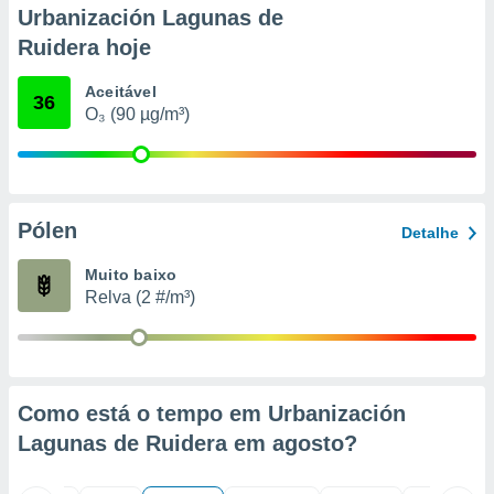
conteúdos.
Urbanización Lagunas de
Ruidera hoje
ção
Aceitável
ão através
36
O₃ (90 µg/m³)
de
,
 e
dos,
publicidade
Pólen
Detalhe
s, estudos
a e
Muito baixo
mento de
Relva (2 #/m³)
ossos 1199
eiros
Como está o tempo em Urbanización
Lagunas de Ruidera em
agosto
?