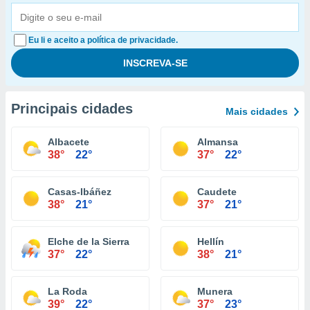
Eu li e aceito a política de privacidade.
Principais cidades
Mais cidades
Albacete
Almansa
38°
22°
37°
22°
Casas-Ibáñez
Caudete
38°
21°
37°
21°
Elche de la Sierra
Hellín
37°
22°
38°
21°
La Roda
Munera
39°
22°
37°
23°