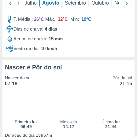
o
Junho
Julho
Agosto
Setembro
Outubro
Novembro
T. Média :
26°C
Máx.:
32°C
Min:
19°C
Dias de chuva:
4
dias
Acum. de chuva:
15 mm
Vento médio:
10 km/h
Nascer e Pôr do sol
Nascer do sol
Pôr do sol
07:18
21:15
Primeira luz
Meio-dia
Última luz
06:49
14:17
21:44
Duração do dia
13h57m