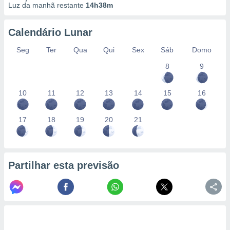
Luz da manhã restante
14h38m
Calendário Lunar
Seg
Ter
Qua
Qui
Sex
Sáb
Domo
8
9
10
11
12
13
14
15
16
17
18
19
20
21
Partilhar esta previsão