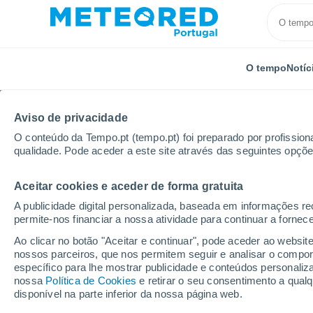
O tempo
Notíc
Aviso de privacidade
O conteúdo da Tempo.pt (tempo.pt) foi preparado por profissiona
qualidade. Pode aceder a este site através das seguintes opçõe
Aceitar cookies e aceder de forma gratuita
Início
Espanha
Castela-Mancha
Província de A
A publicidade digital personalizada, baseada em informações r
permite-nos financiar a nossa atividade para continuar a fornec
Tempo em Almansa
Ao clicar no botão "Aceitar e continuar", pode aceder ao websit
nossos parceiros, que nos permitem seguir e analisar o compo
02:16
Sexta
específico para lhe mostrar publicidade e conteúdos persona
nossa
Política de Cookies
e retirar o seu consentimento a qua
disponível na parte inferior da nossa página web.
Céu limpo