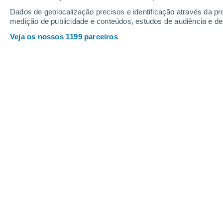
Dados de geolocalização precisos e identificação através da pr
37°
/
21°
37°
/
21°
36°
/
20°
medição de publicidade e conteúdos, estudos de audiência e d
Veja os nossos 1199 parceiros
20
-
43
km/h
19
-
43
km/h
13
17
-
39
km/h
Tempo em Almansa Hoje
, 7 de agost
Céu limpo
23°
02:00
Sensação T.
21°
Céu limpo
23°
03:00
Sensação T.
20°
Céu limpo
21°
05:00
Sensação T.
21°
Nuvens dispersas
21°
08:00
Sensação T.
21°