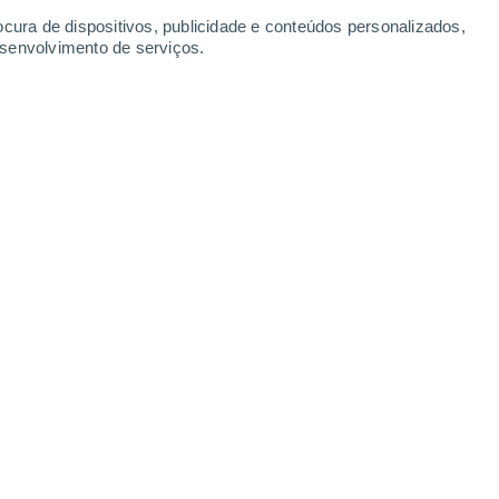
ocura de dispositivos, publicidade e conteúdos personalizados,
35°
/
21°
36°
/
20°
37°
/
21°
37°
/
21°
esenvolvimento de serviços.
-
37
km/h
16
-
36
km/h
13
-
39
km/h
13
-
34
km/h
o
Sudeste
0 Baixo
2
-
8 km/h
FPS:
não
Sul
0 Baixo
1
-
6 km/h
FPS:
não
Este
0 Baixo
2
-
4 km/h
FPS:
não
Nordeste
0 Baixo
2
-
5 km/h
FPS:
não