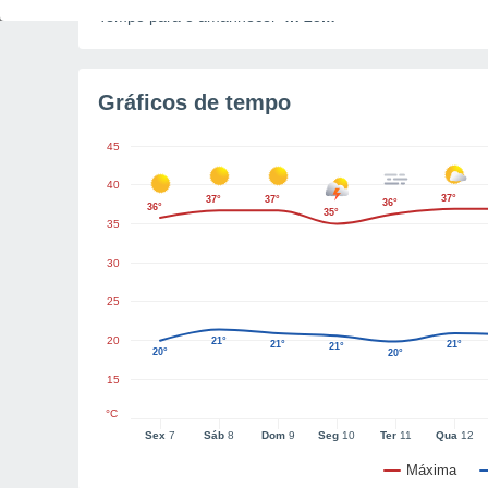
Tempo para o amanhecer
4h 25m
Gráficos de tempo
45
40
37°
37°
37°
36°
36°
35°
35
30
25
20
21°
21°
21°
21°
20°
20°
15
°C
Sex
7
Sáb
8
Dom
9
Seg
10
Ter
11
Qua
12
Máxima