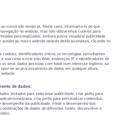
Aviso amarelo
Aviso moderado por temperaturas
elevadas em Almansa hoje
ante
r ao nosso site tempo.pt. Neste caso, informamo-lo de que
:
35%
navegação no website, mas não utilizaremos cookies para
nteúdos personalizados, embora possa visualizar publicidade
e aceder ao nosso website através desta assinatura, clicando no
 até
s cookies, identificadores únicos ou tecnologias semelhantes
 sua visita a este sitio Web, endereços IP e identificadores de
r os seus dados pessoais com base num interesse legítimo, ao
Radar de Chuva
Satélites
Modelos
ou opor-se ao processamento de dados em qualquer altura,
 website.
mento de dados:
egunda
Terça
Quarta
Quinta
dos limitados para selecionar publicidade, criar perfis para
10 Ago.
11 Ago.
12 Ago.
13 Ago.
idade personalizada, criar perfis para personalizar conteúdos,
ir o desempenho da publicidade, medir o desempenho dos
 combinações de dados de diferentes fontes, desenvolver e
eúdos.