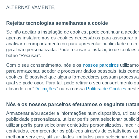
23°
ALTERNATIVAMENTE,
Rejeitar tecnologias semelhantes a cookie
Lua mingu
Se não aceitar a instalação de cookies, pode continuar a acede
Iluminada
Sensação de 21°
apenas instalaremos os cookies necessários para assegurar a 
analisar o comportamento ou para apresentar publicidade ou co
geral não personalizada. Pode recusar a instalação de cookies 
botão "Recusar".
Última hora
Aviso amarelo de tempo quente neste distrito:
Com o seu consentimento, nós e os
nossos parceiros
utilizamo
39 ºC e noites tropicais; saiba até quando
para armazenar, aceder e processar dados pessoais, tais como a
cookies. É possível que alguns fornecedores possam processa
O Tempo 1 - 7 Dias
Atualidade
Mapas de nuvens
qual se pode opor. Para tal, pode retirar o seu consentimento 
clicando em “
Definições
” ou na nossa
Política de Cookies
neste
Nós e os nossos parceiros efetuamos o seguinte trata
Amanhã
Domingo
S
Hoje
Armazenar e/ou aceder a informações num dispositivo, utilizar da
8 Ago.
9 Ago.
7 Ago.
publicidade personalizada, utilizar perfis para selecionar public
utilizar perfis para selecionar conteúdos personalizados, med
conteúdos, compreender os públicos através de estatísticas ou
melhorar serviços, utilizar dados limitados para selecionar cont