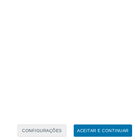
Calendário Lunar
Seg
Ter
Qua
Qui
Sex
Sáb
Domo
7
8
9
10
11
12
13
14
15
16
17
18
19
20
CONFIGURAÇÕES
ACEITAR E CONTINUAR