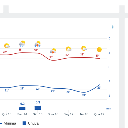
5
38°
38°
37°
4
36°
35°
35°
34°
3
2
22°
22°
22°
21°
21°
20°
19°
1
0.3
0.2
mm
Qui
13
Sex
14
Sáb
15
Dom
16
Seg
17
Ter
18
Qua
19
Mínima
Chuva