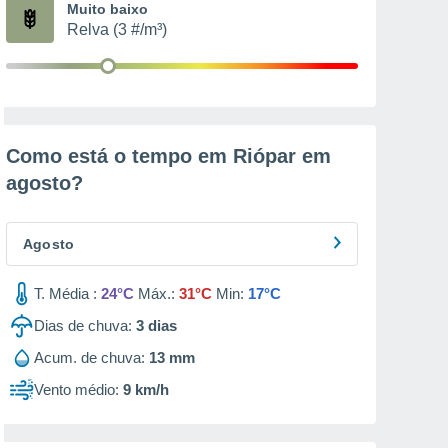
Muito baixo
Relva (3 #/m³)
Como está o tempo em Riópar em
agosto
?
Agosto
T. Média :
24°C
Máx.:
31°C
Min:
17°C
Dias de chuva:
3
dias
Acum. de chuva:
13 mm
Vento médio:
9 km/h