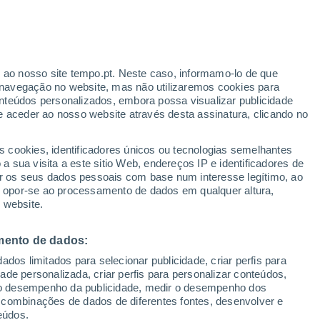
Aviso amarelo
Aviso moderado por temperaturas
elevadas em Riópar hoje
ante
r ao nosso site tempo.pt. Neste caso, informamo-lo de que
:
35%
navegação no website, mas não utilizaremos cookies para
nteúdos personalizados, embora possa visualizar publicidade
e aceder ao nosso website através desta assinatura, clicando no
 até
s cookies, identificadores únicos ou tecnologias semelhantes
 sua visita a este sitio Web, endereços IP e identificadores de
r os seus dados pessoais com base num interesse legítimo, ao
ura
Radar de Chuva
Satélites
Modelos
ou opor-se ao processamento de dados em qualquer altura,
 website.
mento de dados:
egunda
Terça
Quarta
Quinta
dos limitados para selecionar publicidade, criar perfis para
10 Ago.
11 Ago.
12 Ago.
13 Ago.
idade personalizada, criar perfis para personalizar conteúdos,
ir o desempenho da publicidade, medir o desempenho dos
 combinações de dados de diferentes fontes, desenvolver e
eúdos.
50%