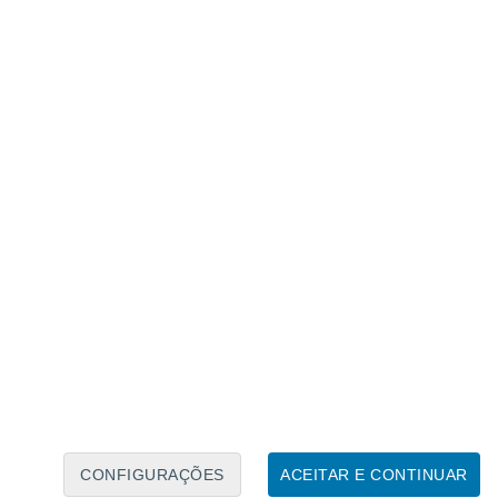
Calendário Lunar
Seg
Ter
Qua
Qui
Sex
Sáb
Domo
7
8
9
10
11
12
13
14
15
16
17
18
19
20
CONFIGURAÇÕES
ACEITAR E CONTINUAR