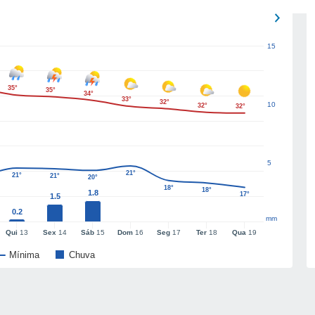
15
35°
35°
34°
33°
32°
10
32°
32°
5
21°
21°
21°
20°
18°
18°
1.8
17°
1.5
0.2
mm
Qui
13
Sex
14
Sáb
15
Dom
16
Seg
17
Ter
18
Qua
19
Mínima
Chuva