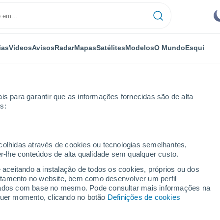
ias
Vídeos
Avisos
Radar
Mapas
Satélites
Modelos
O Mundo
Esqui
is para garantir que as informações fornecidas são de alta
s:
lbacete
Riópar
ecolhidas através de cookies ou tecnologias semelhantes,
er-lhe conteúdos de alta qualidade sem qualquer custo.
e aceitando a instalação de todos os cookies, próprios ou dos
rtamento no website, bem como desenvolver um perfil
...
lizados com base no mesmo. Pode consultar mais informações na
lquer momento, clicando no botão
Definições de cookies
Por horas
Céu limpo nas próximas horas