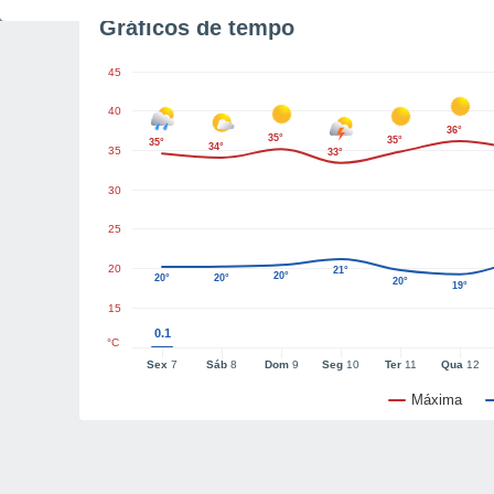
Gráficos de tempo
45
40
36°
35°
35°
35°
34°
35
33°
30
25
20
21°
20°
20°
20°
20°
19°
15
0.1
°C
Sex
7
Sáb
8
Dom
9
Seg
10
Ter
11
Qua
12
Máxima