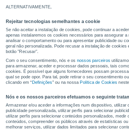
22°
ALTERNATIVAMENTE,
Rejeitar tecnologias semelhantes a cookie
Lua mingu
Se não aceitar a instalação de cookies, pode continuar a acede
Iluminada
Sensação de 22°
apenas instalaremos os cookies necessários para assegurar a 
analisar o comportamento ou para apresentar publicidade ou co
geral não personalizada. Pode recusar a instalação de cookies 
botão "Recusar".
Última hora
Aviso amarelo de tempo quente neste distrito:
Com o seu consentimento, nós e os
nossos parceiros
utilizamo
39 ºC e noites tropicais; saiba até quando
para armazenar, aceder e processar dados pessoais, tais como a
cookies. É possível que alguns fornecedores possam processa
O Tempo 1 - 7 Dias
Atualidade
Mapas de temperat
qual se pode opor. Para tal, pode retirar o seu consentimento 
clicando em “
Definições
” ou na nossa
Política de Cookies
neste
Nós e os nossos parceiros efetuamos o seguinte trata
Amanhã
Domingo
S
Hoje
Armazenar e/ou aceder a informações num dispositivo, utilizar da
8 Ago.
9 Ago.
7 Ago.
publicidade personalizada, utilizar perfis para selecionar public
utilizar perfis para selecionar conteúdos personalizados, med
conteúdos, compreender os públicos através de estatísticas ou
melhorar serviços, utilizar dados limitados para selecionar cont
30%