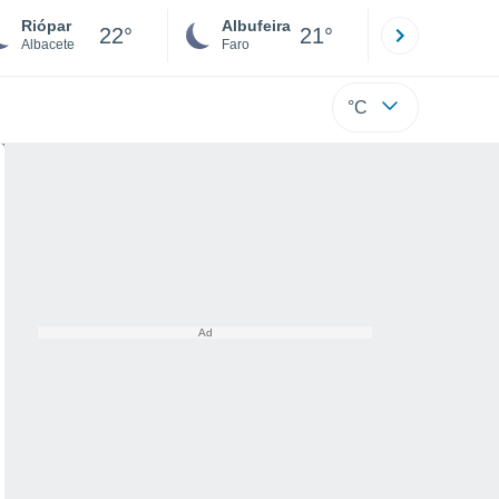
Riópar
Albufeira
Lisboa
22°
21°
Albacete
Faro
Lisboa
°C