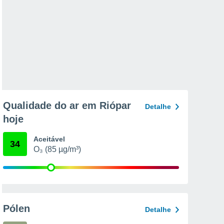
Qualidade do ar em Riópar
Detalhe
hoje
Aceitável
34
O₃ (85 µg/m³)
Pólen
Detalhe