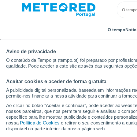
O tempo
Notíc
Aviso de privacidade
O conteúdo da Tempo.pt (tempo.pt) foi preparado por profissiona
qualidade. Pode aceder a este site através das seguintes opçõe
Aceitar cookies e aceder de forma gratuita
Início
Espanha
Castela-Mancha
Província de A
A publicidade digital personalizada, baseada em informações r
permite-nos financiar a nossa atividade para continuar a fornec
Tempo em Riópar
Ao clicar no botão "Aceitar e continuar", pode aceder ao websit
nossos parceiros, que nos permitem seguir e analisar o compo
04:53
Sexta
específico para lhe mostrar publicidade e conteúdos persona
nossa
Política de Cookies
e retirar o seu consentimento a qua
disponível na parte inferior da nossa página web.
Céu limpo