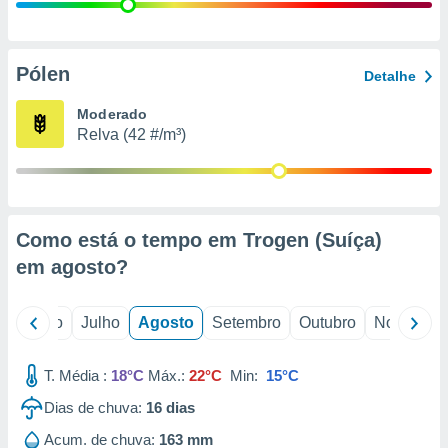
conteúdos.
ção
Pólen
Detalhe
ão através
de
Moderado
,
Relva (42 #/m³)
 e
dos,
publicidade
s, estudos
Como está o tempo em Trogen (Suíça)
a e
mento de
em
agosto
?
ossos 1199
o
Junho
Julho
Agosto
Setembro
Outubro
Novembro
eiros
T. Média :
18°C
Máx.:
22°C
Min:
15°C
Dias de chuva:
16
dias
Acum. de chuva:
163 mm