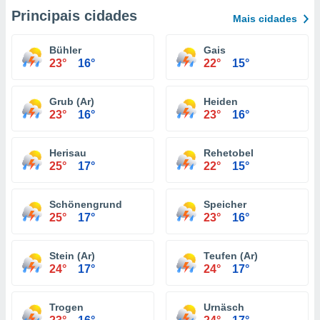
Principais cidades
Mais cidades
Bühler
Gais
23°
16°
22°
15°
Grub (Ar)
Heiden
23°
16°
23°
16°
Herisau
Rehetobel
25°
17°
22°
15°
Schönengrund
Speicher
25°
17°
23°
16°
Stein (Ar)
Teufen (Ar)
24°
17°
24°
17°
Trogen
Urnäsch