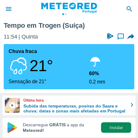
Tempo em Trogen (Suíça)
de
11:54
Quinta
...
 da
empo.pt) foi
Chuva fraca
or
21°
is para
e as
 fornecidas
60%
 qualidade.
Sensação de 21°
0.2 mm
r a este
s das
opções:
Última hora
Subida das temperaturas, poeiras do Saara e
ookies e
chuva: datas e zonas mais afetadas em Portugal
 forma
Descarregue
GRÁTIS
a app da
Instalar
e digital
Meteored!
da,