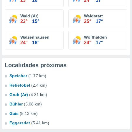
23°
16°
24°
17°
Wald (Ar)
Waldstatt
23°
15°
25°
17°
Walzenhausen
Wolfhalden
24°
18°
24°
17°
Localidades próximas
Speicher
(1.77 km)
Rehetobel
(2.4 km)
Grub (Ar)
(4.31 km)
Bühler
(5.08 km)
Gais
(5.13 km)
Eggersriet
(5.41 km)