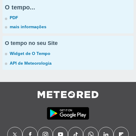
O tempo...
PDF
mais informações
O tempo no seu Site
Widget de O Tempo
API de Meteorologia