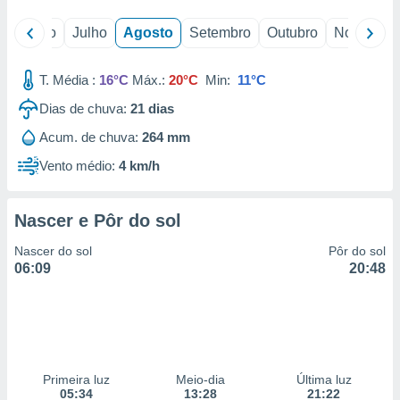
o
Junho
Julho
Agosto
Setembro
Outubro
Novembro
T. Média :
16°C
Máx.:
20°C
Min:
11°C
Dias de chuva:
21
dias
Acum. de chuva:
264 mm
Vento médio:
4 km/h
Nascer e Pôr do sol
Nascer do sol
Pôr do sol
06:09
20:48
Primeira luz
Meio-dia
Última luz
05:34
13:28
21:22