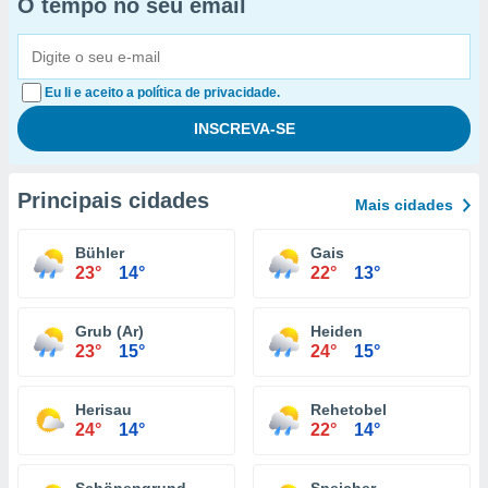
O tempo no seu email
Eu li e aceito a política de privacidade.
Principais cidades
Mais cidades
Bühler
Gais
23°
14°
22°
13°
Grub (Ar)
Heiden
23°
15°
24°
15°
Herisau
Rehetobel
24°
14°
22°
14°