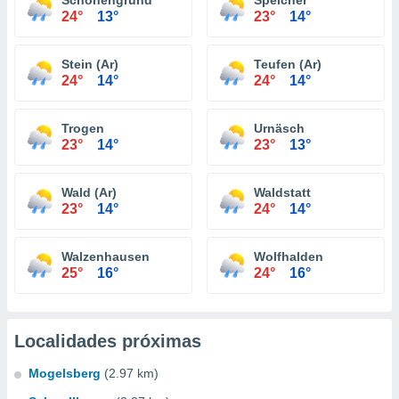
Schönengrund
Speicher
24°
13°
23°
14°
Stein (Ar)
Teufen (Ar)
24°
14°
24°
14°
Trogen
Urnäsch
23°
14°
23°
13°
Wald (Ar)
Waldstatt
23°
14°
24°
14°
Walzenhausen
Wolfhalden
25°
16°
24°
16°
Localidades próximas
Mogelsberg
(2.97 km)