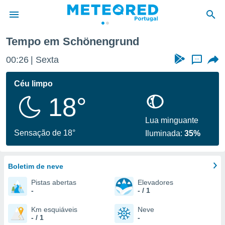
Tempo em Schönengrund
de
00:26
Sexta
...
 da
empo.pt) foi
Céu limpo
or
18°
is para
e as
 fornecidas
Lua minguante
 qualidade.
Sensação de 18°
Iluminada:
35%
r a este
s das
opções:
Boletim de neve
ookies e
Pistas abertas
Elevadores
 forma
-
- / 1
e digital
Km esquiáveis
Neve
- / 1
-
da,