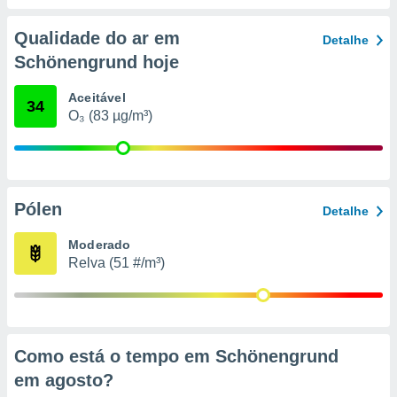
conteúdos.
Qualidade do ar em
Detalhe
ção
Schönengrund hoje
ão através
de
Aceitável
34
,
O₃ (83 µg/m³)
 e
dos,
publicidade
s, estudos
Pólen
Detalhe
a e
mento de
Moderado
Relva (51 #/m³)
ossos 1199
eiros
Como está o tempo em Schönengrund
em
agosto
?