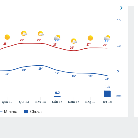
15
29°
29°
28°
27°
27°
27°
10
26°
19°
19°
5
17°
17°
16°
16°
15°
1.3
0.2
mm
Qua
12
Qui
13
Sex
14
Sáb
15
Dom
16
Seg
17
Ter
18
Mínima
Chuva