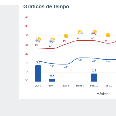
Gráficos de tempo
40
35
30
27°
27°
26°
25°
25
23°
23°
20
18°
18°
3.8
17°
15
15°
14°
1.9
10
0.7
°C
Qui
6
Sex
7
Sáb
8
Dom
9
Seg
10
Ter
11
Máxima