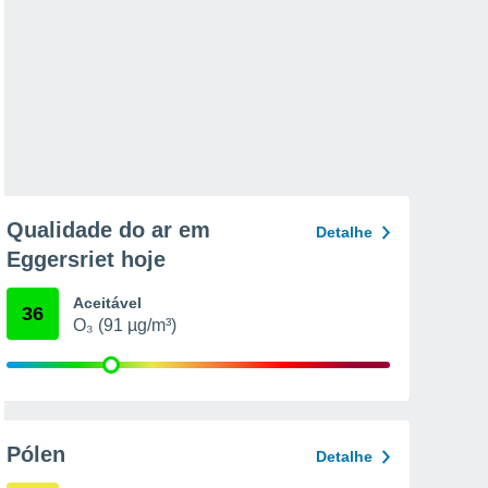
Qualidade do ar em
Detalhe
Eggersriet hoje
Aceitável
36
O₃ (91 µg/m³)
Pólen
Detalhe