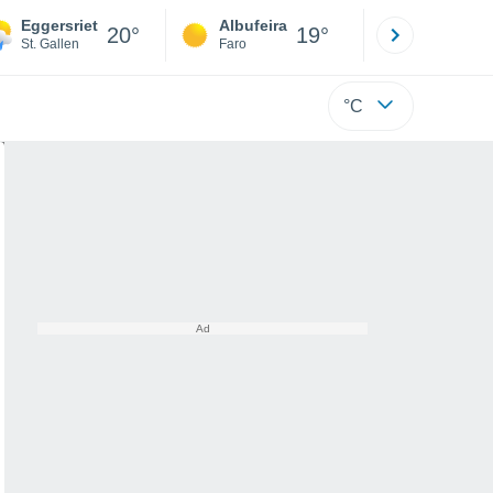
Eggersriet
Albufeira
Lisboa
20°
19°
St. Gallen
Faro
Lisboa
°C