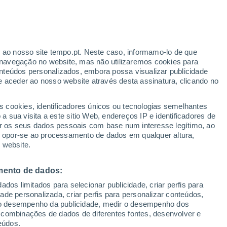
r ao nosso site tempo.pt. Neste caso, informamo-lo de que
h
navegação no website, mas não utilizaremos cookies para
nteúdos personalizados, embora possa visualizar publicidade
e aceder ao nosso website através desta assinatura, clicando no
s cookies, identificadores únicos ou tecnologias semelhantes
gal
 sua visita a este sitio Web, endereços IP e identificadores de
r os seus dados pessoais com base num interesse legítimo, ao
pas de chuva
Satélites
Modelos
ou opor-se ao processamento de dados em qualquer altura,
 website.
mento de dados:
omingo
Segunda
Terça
Quarta
dos limitados para selecionar publicidade, criar perfis para
9 Ago.
10 Ago.
11 Ago.
12 Ago.
idade personalizada, criar perfis para personalizar conteúdos,
ir o desempenho da publicidade, medir o desempenho dos
 combinações de dados de diferentes fontes, desenvolver e
eúdos.
80%