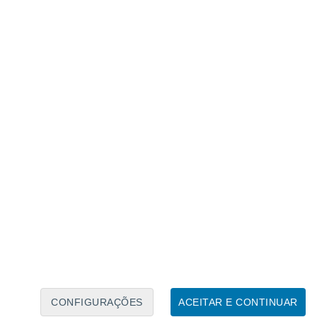
Calendário Lunar
Seg
Ter
Qua
Qui
Sex
Sáb
Domo
6
7
8
9
10
11
12
13
14
15
16
17
18
19
CONFIGURAÇÕES
ACEITAR E CONTINUAR