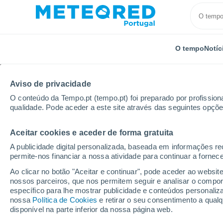
O tempo
Notíc
Aviso de privacidade
O conteúdo da Tempo.pt (tempo.pt) foi preparado por profissiona
qualidade. Pode aceder a este site através das seguintes opçõe
Aceitar cookies e aceder de forma gratuita
Início
Suíça
São Galo
Eggersriet
A publicidade digital personalizada, baseada em informações r
permite-nos financiar a nossa atividade para continuar a fornec
Tempo em Eggersriet
Ao clicar no botão "Aceitar e continuar", pode aceder ao websit
nossos parceiros, que nos permitem seguir e analisar o compo
09:09
Quinta
específico para lhe mostrar publicidade e conteúdos persona
nossa
Política de Cookies
e retirar o seu consentimento a qua
disponível na parte inferior da nossa página web.
Parcialmente nublado