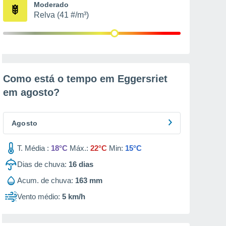
Moderado
Relva (41 #/m³)
Como está o tempo em Eggersriet
em
agosto
?
Agosto
T. Média :
18°C
Máx.:
22°C
Min:
15°C
Dias de chuva:
16
dias
Acum. de chuva:
163 mm
Vento médio:
5 km/h