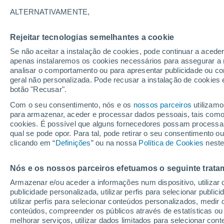
20°
ALTERNATIVAMENTE,
Rejeitar tecnologias semelhantes a cookie
Oeste
Se não aceitar a instalação de cookies, pode continuar a acede
Sensação de 20°
4
-
14 km/
apenas instalaremos os cookies necessários para assegurar a 
analisar o comportamento ou para apresentar publicidade ou co
geral não personalizada. Pode recusar a instalação de cookies 
botão "Recusar".
Última hora
Subida das temperaturas, poeiras do Saara e
Com o seu consentimento, nós e os
nossos parceiros
utilizamo
chuva: datas e zonas mais afetadas em Portu
para armazenar, aceder e processar dados pessoais, tais como a
cookies. É possível que alguns fornecedores possam processa
O Tempo 1 - 7 Dias
Radar de Chuva
Atualidade
Ma
qual se pode opor. Para tal, pode retirar o seu consentimento 
clicando em “
Definições
” ou na nossa
Política de Cookies
neste
Nós e os nossos parceiros efetuamos o seguinte trata
Amanhã
Sábado
D
Hoje
Armazenar e/ou aceder a informações num dispositivo, utilizar da
7 Ago.
8 Ago.
6 Ago.
publicidade personalizada, utilizar perfis para selecionar public
utilizar perfis para selecionar conteúdos personalizados, med
conteúdos, compreender os públicos através de estatísticas ou
melhorar serviços, utilizar dados limitados para selecionar cont
30%
90%