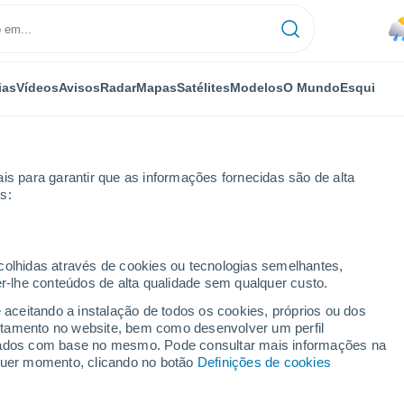
ias
Vídeos
Avisos
Radar
Mapas
Satélites
Modelos
O Mundo
Esqui
is para garantir que as informações fornecidas são de alta
s:
ecolhidas através de cookies ou tecnologias semelhantes,
er-lhe conteúdos de alta qualidade sem qualquer custo.
e aceitando a instalação de todos os cookies, próprios ou dos
rtamento no website, bem como desenvolver um perfil
...
lizados com base no mesmo. Pode consultar mais informações na
lquer momento, clicando no botão
Definições de cookies
Por horas
Chuva fraca nas próximas horas