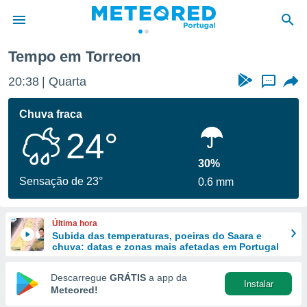
Tempo em Torreon
de
20:38
Quarta
...
 da
empo.pt) foi
Chuva fraca
or
24°
is para
e as
 fornecidas
30%
 qualidade.
Sensação de 23°
0.6 mm
r a este
s das
opções:
Última hora
Subida das temperaturas, poeiras do Saara e
ookies e
chuva: datas e zonas mais afetadas em Portugal
 forma
Descarregue
GRÁTIS
a app da
Instalar
e digital
Meteored!
da,