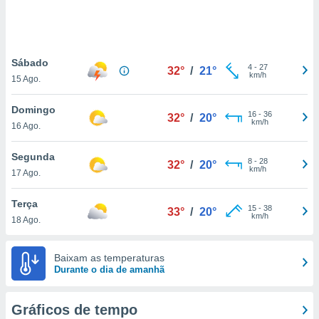
ite através
atura,
 botão
Sábado
4
-
27
32°
/
21°
km/h
15 Ago.
nto, nós e
arceiros
Domingo
cookies,
16
-
36
32°
/
20°
km/h
16 Ago.
ores únicos
ias
s para
Segunda
8
-
28
32°
/
20°
 aceder e
km/h
17 Ago.
dados
ais como a
Terça
 este sitio
15
-
38
33°
/
20°
km/h
18 Ago.
eços IP e
ores de
possível
Baixam as temperaturas
Durante o dia de amanhã
es possam
os seus
oais com
Gráficos de tempo
nteresse