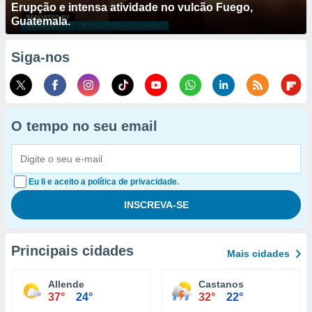
Erupção e intensa atividade no vulcão Fuego,
Guatemala.
Siga-nos
O tempo no seu email
Eu li e aceito a política de privacidade.
Principais cidades
Mais cidades
Allende
Castanos
37°
24°
32°
22°