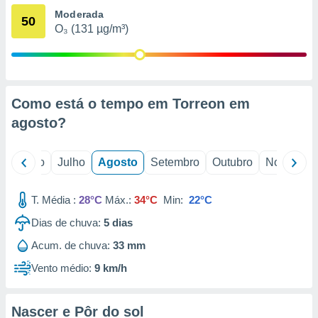
conteúdos.
Moderada
50
O₃ (131 µg/m³)
ção
ão através
de
,
Como está o tempo em Torreon em
 e
agosto
?
dos,
publicidade
s, estudos
o
Junho
Julho
Agosto
Setembro
Outubro
Novembro
a e
mento de
T. Média :
28°C
Máx.:
34°C
Min:
22°C
ossos 1199
Dias de chuva:
5
dias
eiros
Acum. de chuva:
33 mm
Vento médio:
9 km/h
Nascer e Pôr do sol