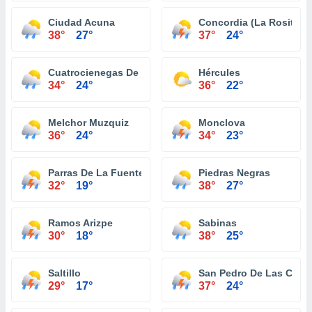
Ciudad Acuna
Concordia (La Rosita)
38°
27°
37°
24°
Cuatrocienegas De Carranza
Hércules
34°
24°
36°
22°
Melchor Muzquiz
Monclova
36°
24°
34°
23°
Parras De La Fuente
Piedras Negras
32°
19°
38°
27°
Ramos Arizpe
Sabinas
30°
18°
38°
25°
Saltillo
San Pedro De Las Colo
29°
17°
37°
24°