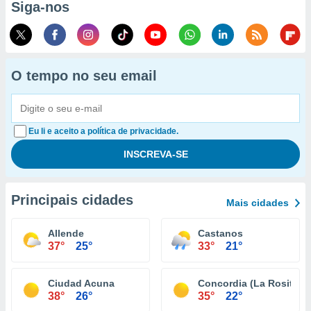
Siga-nos
O tempo no seu email
Eu li e aceito a política de privacidade.
Principais cidades
Mais cidades
Allende
Castanos
37°
25°
33°
21°
Ciudad Acuna
Concordia (La Rosita)
38°
26°
35°
22°