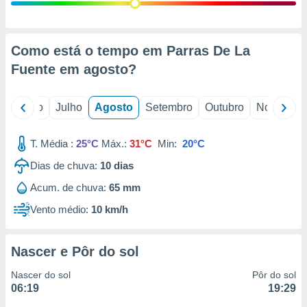
conteúdos.
ção
Como está o tempo em Parras De La
ão através
Fuente em
agosto
?
de
,
 e
o
Junho
Julho
Agosto
Setembro
Outubro
Novembro
dos,
publicidade
T. Média :
25°C
Máx.:
31°C
Min:
20°C
s, estudos
Dias de chuva:
10
dias
a e
mento de
Acum. de chuva:
65 mm
Vento médio:
10 km/h
ossos 1199
eiros
Nascer e Pôr do sol
Nascer do sol
Pôr do sol
06:19
19:29