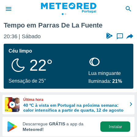
Tempo em Parras De La Fuente
de
20:36
Sábado
...
 da
empo.pt) foi
Céu limpo
or
22°
is para
e as
 fornecidas
Lua minguante
 qualidade.
Sensação de 25°
Iluminada:
21%
r a este
s das
opções:
Última hora
40 ºC à vista em Portugal na próxima semana:
ookies e
calor intensifica a partir de quarta, 12 de agosto
 forma
Descarregue
GRÁTIS
a app da
Instalar
e digital
Meteored!
da,