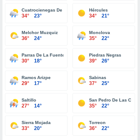
Cuatrocienegas De Carranza
Hércules
34°
23°
34°
21°
Melchor Muzquiz
Monclova
36°
24°
35°
22°
Parras De La Fuente
Piedras Negras
30°
18°
39°
26°
Ramos Arizpe
Sabinas
29°
17°
37°
25°
Saltillo
San Pedro De Las Colo
27°
14°
35°
22°
Sierra Mojada
Torreon
33°
20°
36°
22°