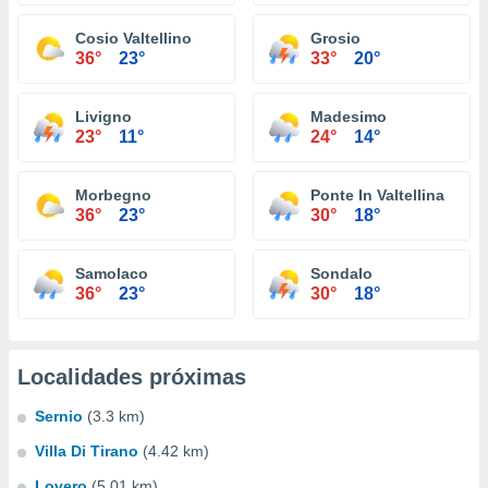
Cosio Valtellino
Grosio
36°
23°
33°
20°
Livigno
Madesimo
23°
11°
24°
14°
Morbegno
Ponte In Valtellina
36°
23°
30°
18°
Samolaco
Sondalo
36°
23°
30°
18°
Localidades próximas
Sernio
(3.3 km)
Villa Di Tirano
(4.42 km)
Lovero
(5.01 km)