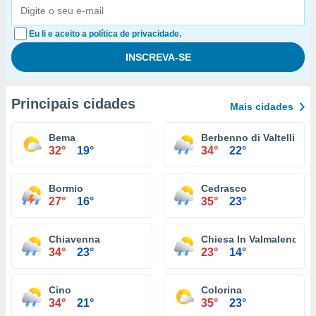
Eu li e aceito a política de privacidade.
Principais cidades
Mais cidades
Bema
Berbenno di Valtellina
32°
19°
34°
22°
Bormio
Cedrasco
27°
16°
35°
23°
Chiavenna
Chiesa In Valmalenco
34°
23°
23°
14°
Cino
Colorina
34°
21°
35°
23°