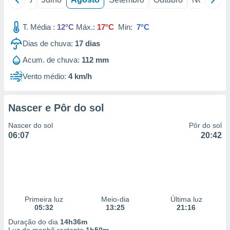
T. Média :
12°C
Máx.:
17°C
Min:
7°C
Dias de chuva:
17
dias
Acum. de chuva:
112 mm
Vento médio:
4 km/h
Nascer e Pôr do sol
Nascer do sol
Pôr do sol
06:07
20:42
Primeira luz
Meio-dia
Última luz
05:32
13:25
21:16
Duração do dia
14h36m