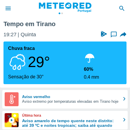
Tempo em Tirano
de
19:27
Quinta
...
 da
empo.pt) foi
Chuva fraca
or
29°
is para
e as
 fornecidas
60%
 qualidade.
Sensação de 30°
0.4 mm
r a este
s das
opções:
Aviso vermelho
Aviso extremo por temperaturas elevadas em Tirano hoje
ookies e
 forma
Última hora
e digital
Aviso amarelo de tempo quente neste distrito:
até 39 ºC e noites tropicais; saiba até quando
da,