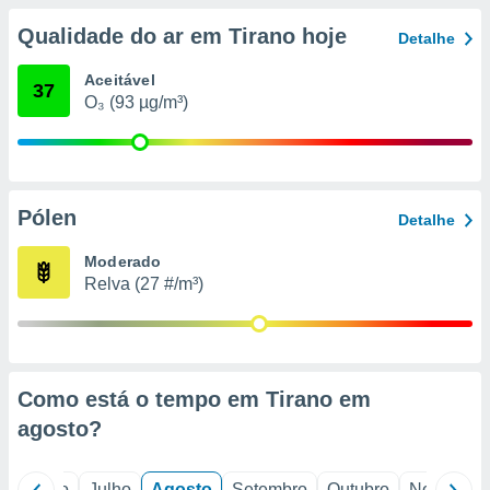
conteúdos.
Qualidade do ar em Tirano hoje
Detalhe
ção
Aceitável
37
ão através
O₃ (93 µg/m³)
de
,
 e
dos,
Pólen
Detalhe
publicidade
s, estudos
Moderado
a e
Relva (27 #/m³)
mento de
ossos 1199
eiros
Como está o tempo em Tirano em
agosto
?
o
Junho
Julho
Agosto
Setembro
Outubro
Novembro