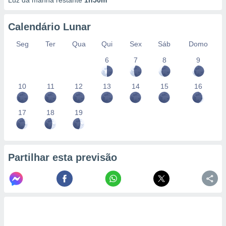
Luz da manhã restante
1h50m
Calendário Lunar
Seg
Ter
Qua
Qui
Sex
Sáb
Domo
6
7
8
9
10
11
12
13
14
15
16
17
18
19
Partilhar esta previsão