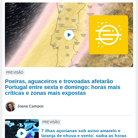
para lhe
licidade e
ados com
esmo. Pode
ais
s na nossa
 Cookies
e
u
nto a
omento,
 botão
de cookies
PREVISÃO
na parte
Poeiras, aguaceiros e trovoadas afetarão
nossa
Portugal entre sexta e domingo: horas mais
.
críticas e zonas mais expostas
IVAMENTE,
Joana Campos
as
PREVISÃO
tes a
7 ilhas açorianas sob aviso amarelo e
laranja de chuva e vento: saiba as horas