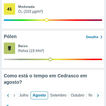
conteúdos.
Moderada
41
O₃ (103 µg/m³)
ção
ão através
de
,
 e
Pólen
Detalhe
dos,
Baixo
publicidade
Relva (19 #/m³)
s, estudos
a e
mento de
ossos 1199
Como está o tempo em Cedrasco em
eiros
agosto
?
o
Junho
Julho
Agosto
Setembro
Outubro
Novembro