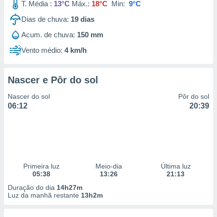
T. Média :
13°C
Máx.:
18°C
Min:
9°C
Dias de chuva:
19
dias
Acum. de chuva:
150 mm
Vento médio:
4 km/h
Nascer e Pôr do sol
Nascer do sol
Pôr do sol
06:12
20:39
Primeira luz
Meio-dia
Última luz
05:38
13:26
21:13
Duração do dia
14h27m
Luz da manhã restante
13h2m