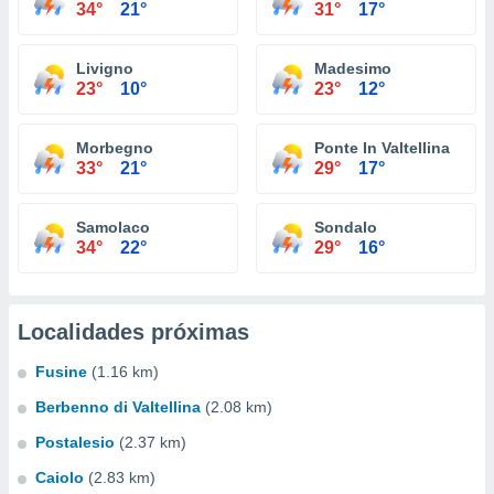
34°
21°
31°
17°
Livigno
Madesimo
23°
10°
23°
12°
Morbegno
Ponte In Valtellina
33°
21°
29°
17°
Samolaco
Sondalo
34°
22°
29°
16°
Localidades próximas
Fusine
(1.16 km)
Berbenno di Valtellina
(2.08 km)
Postalesio
(2.37 km)
Caiolo
(2.83 km)