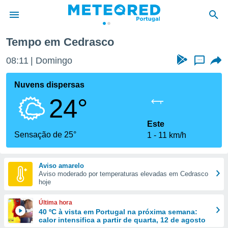
Tempo em Cedrasco
de
08:11
Domingo
...
 da
empo.pt) foi
Nuvens dispersas
or
24°
is para
e as
 fornecidas
Este
 qualidade.
Sensação de 25°
1
11 km/h
r a este
s das
opções:
Aviso amarelo
Aviso moderado por temperaturas elevadas em Cedrasco
ookies e
hoje
 forma
Última hora
e digital
40 ºC à vista em Portugal na próxima semana:
calor intensifica a partir de quarta, 12 de agosto
da,