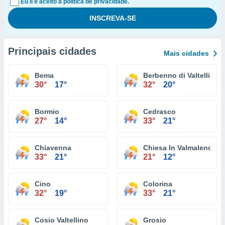
Eu li e aceito a política de privacidade.
Principais cidades
Mais cidades
Bema
Berbenno di Valtellina
30°
17°
32°
20°
Bormio
Cedrasco
27°
14°
33°
21°
Chiavenna
Chiesa In Valmalenco
33°
21°
21°
12°
Cino
Colorina
32°
19°
33°
21°
Cosio Valtellino
Grosio