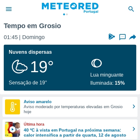
Tempo em Grosio
de
01:45
Domingo
...
 da
empo.pt) foi
Nuvens dispersas
or
19°
is para
e as
 fornecidas
Lua minguante
 qualidade.
Sensação de 19°
Iluminada:
15%
r a este
s das
opções:
Aviso amarelo
Aviso moderado por temperaturas elevadas em Grosio
ookies e
hoje
 forma
Última hora
e digital
40 ºC à vista em Portugal na próxima semana:
calor intensifica a partir de quarta, 12 de agosto
da,