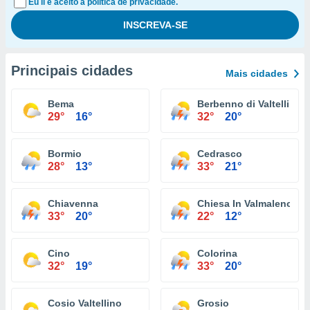
Eu li e aceito a política de privacidade.
Principais cidades
Mais cidades
Bema
Berbenno di Valtellina
29°
16°
32°
20°
Bormio
Cedrasco
28°
13°
33°
21°
Chiavenna
Chiesa In Valmalenco
33°
20°
22°
12°
Cino
Colorina
32°
19°
33°
20°
Cosio Valtellino
Grosio