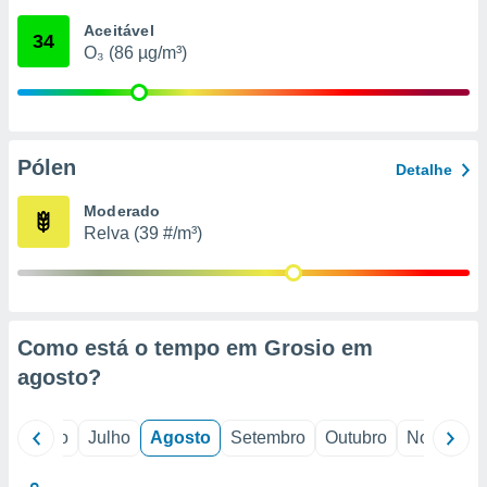
conteúdos.
Aceitável
34
O₃ (86 µg/m³)
ção
ão através
de
,
 e
Pólen
Detalhe
dos,
Moderado
publicidade
Relva (39 #/m³)
s, estudos
a e
mento de
ossos 1199
Como está o tempo em Grosio em
eiros
agosto
?
o
Junho
Julho
Agosto
Setembro
Outubro
Novembro