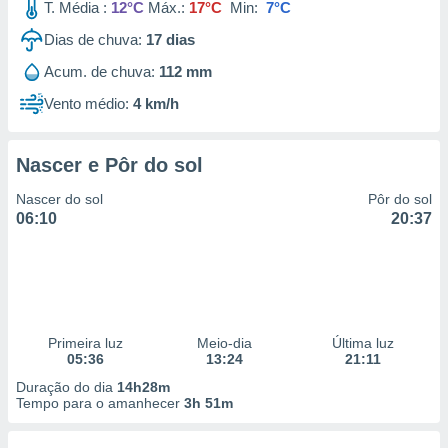
T. Média :
12°C
Máx.:
17°C
Min:
7°C
Dias de chuva:
17
dias
Acum. de chuva:
112 mm
Vento médio:
4 km/h
Nascer e Pôr do sol
Nascer do sol
Pôr do sol
06:10
20:37
Primeira luz
Meio-dia
Última luz
05:36
13:24
21:11
Duração do dia
14h28m
Tempo para o amanhecer
3h 51m