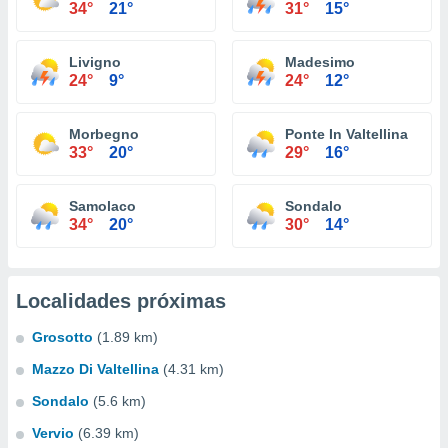
34°
21°
31°
15°
Livigno
Madesimo
24°
9°
24°
12°
Morbegno
Ponte In Valtellina
33°
20°
29°
16°
Samolaco
Sondalo
34°
20°
30°
14°
Localidades próximas
Grosotto
(1.89 km)
Mazzo Di Valtellina
(4.31 km)
Sondalo
(5.6 km)
Vervio
(6.39 km)