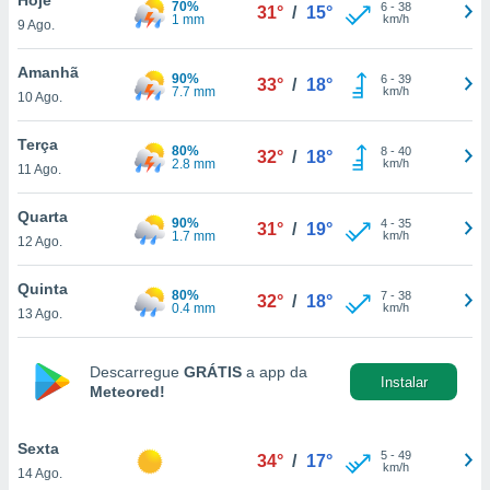
70%
para lhe
6
-
38
31°
/
15°
1 mm
km/h
9 Ago.
licidade e
ados com
Amanhã
90%
6
-
39
33°
/
18°
esmo. Pode
7.7 mm
km/h
10 Ago.
ais
s na nossa
Terça
80%
8
-
40
 Cookies
e
32°
/
18°
2.8 mm
km/h
11 Ago.
u
nto a
omento,
Quarta
90%
4
-
35
31°
/
19°
 botão
1.7 mm
km/h
12 Ago.
de cookies
na parte
Quinta
80%
7
-
38
nossa
32°
/
18°
0.4 mm
km/h
13 Ago.
.
IVAMENTE,
Descarregue
GRÁTIS
a app da
Instalar
Meteored!
as
tes a
Sexta
5
-
49
34°
/
17°
km/h
14 Ago.