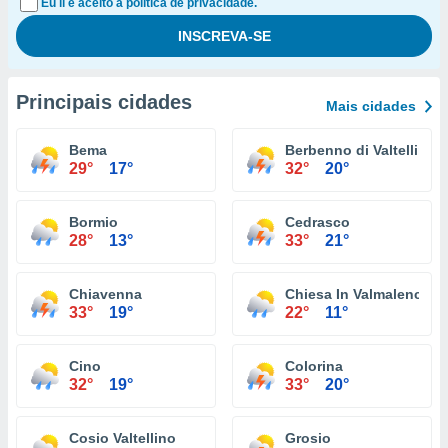
Eu li e aceito a política de privacidade.
Principais cidades
Mais cidades
Bema
Berbenno di Valtellina
29°
17°
32°
20°
Bormio
Cedrasco
28°
13°
33°
21°
Chiavenna
Chiesa In Valmalenco
33°
19°
22°
11°
Cino
Colorina
32°
19°
33°
20°
Cosio Valtellino
Grosio