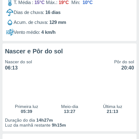
T. Média :
15°C
Máx.:
19°C
Min:
10°C
Dias de chuva:
16
dias
Acum. de chuva:
129 mm
Vento médio:
4 km/h
Nascer e Pôr do sol
Nascer do sol
Pôr do sol
06:13
20:40
Primeira luz
Meio-dia
Última luz
05:39
13:27
21:13
Duração do dia
14h27m
Luz da manhã restante
9h15m