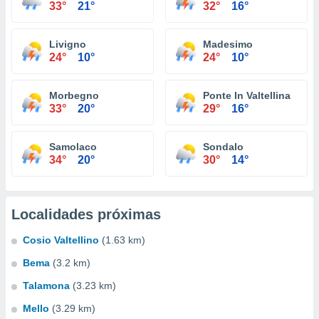
33°
21°
32°
16°
Livigno
Madesimo
24°
10°
24°
10°
Morbegno
Ponte In Valtellina
33°
20°
29°
16°
Samolaco
Sondalo
34°
20°
30°
14°
Localidades próximas
Cosio Valtellino
(1.63 km)
Bema
(3.2 km)
Talamona
(3.23 km)
Mello
(3.29 km)