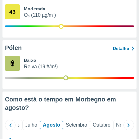
conteúdos.
Moderada
43
O₃ (110 µg/m³)
ção
ão através
de
,
 e
Pólen
Detalhe
dos,
Baixo
publicidade
Relva (19 #/m³)
s, estudos
a e
mento de
ossos 1199
Como está o tempo em Morbegno em
eiros
agosto
?
o
Junho
Julho
Agosto
Setembro
Outubro
Novembro