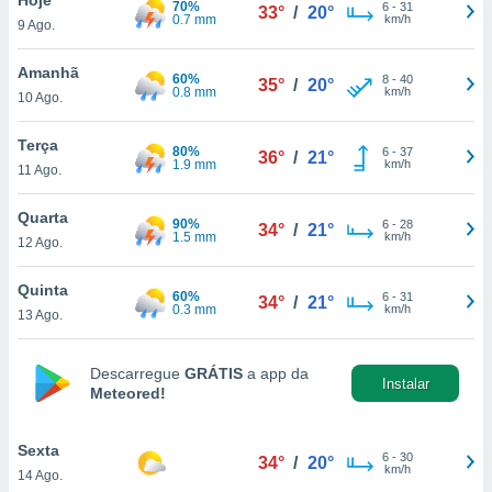
70%
para lhe
6
-
31
33°
/
20°
0.7 mm
km/h
9 Ago.
licidade e
ados com
Amanhã
60%
8
-
40
35°
/
20°
esmo. Pode
0.8 mm
km/h
10 Ago.
ais
s na nossa
Terça
80%
6
-
37
 Cookies
e
36°
/
21°
1.9 mm
km/h
11 Ago.
u
nto a
omento,
Quarta
90%
6
-
28
34°
/
21°
 botão
1.5 mm
km/h
12 Ago.
de cookies
na parte
Quinta
60%
6
-
31
nossa
34°
/
21°
0.3 mm
km/h
13 Ago.
.
IVAMENTE,
Descarregue
GRÁTIS
a app da
Instalar
Meteored!
as
tes a
Sexta
6
-
30
34°
/
20°
km/h
14 Ago.