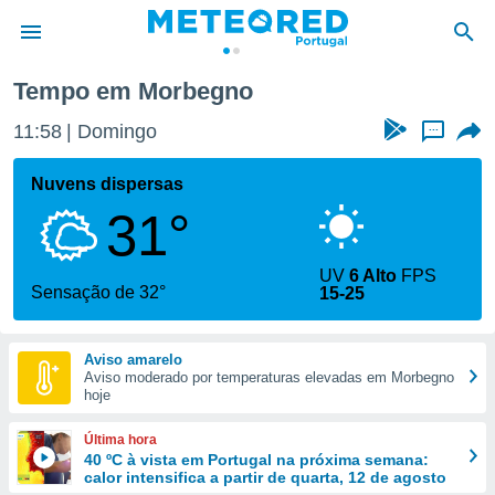
Tempo em Morbegno
de
11:58
Domingo
...
 da
empo.pt) foi
Nuvens dispersas
or
31°
is para
e as
 fornecidas
UV
6 Alto
FPS
 qualidade.
Sensação de 32°
15-25
r a este
s das
opções:
Aviso amarelo
Aviso moderado por temperaturas elevadas em Morbegno
ookies e
hoje
 forma
Última hora
e digital
40 ºC à vista em Portugal na próxima semana:
calor intensifica a partir de quarta, 12 de agosto
da,