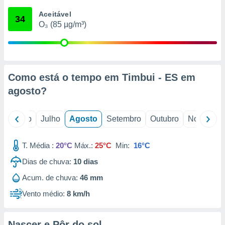
conteúdos.
Aceitável
34
O₃ (85 µg/m³)
ção
ão através
de
,
 e
Como está o tempo em Timbui - ES em
agosto
?
dos,
publicidade
s, estudos
o
Junho
Julho
Agosto
Setembro
Outubro
Novembro
a e
mento de
T. Média :
20°C
Máx.:
25°C
Min:
16°C
ossos 1199
Dias de chuva:
10
dias
eiros
Acum. de chuva:
46 mm
Vento médio:
8 km/h
Nascer e Pôr do sol