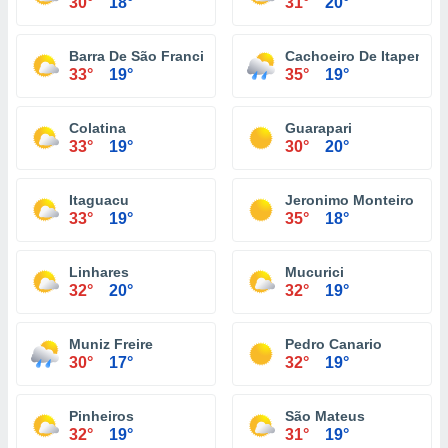
30°
18°
31°
20°
Barra De São Francisco
Cachoeiro De Itapemiri
33°
19°
35°
19°
Colatina
Guarapari
33°
19°
30°
20°
Itaguacu
Jeronimo Monteiro
33°
19°
35°
18°
Linhares
Mucurici
32°
20°
32°
19°
Muniz Freire
Pedro Canario
30°
17°
32°
19°
Pinheiros
São Mateus
32°
19°
31°
19°