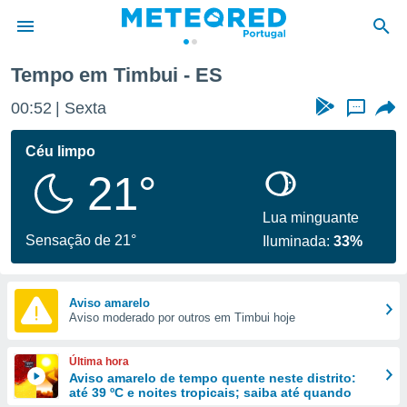
Tempo em Timbui - ES
de
00:52
Sexta
...
 da
empo.pt) foi
Céu limpo
or
21°
is para
e as
 fornecidas
Lua minguante
 qualidade.
Sensação de 21°
Iluminada:
33%
r a este
s das
opções:
Aviso amarelo
Aviso moderado por outros em Timbui hoje
ookies e
 forma
Última hora
e digital
Aviso amarelo de tempo quente neste distrito:
até 39 ºC e noites tropicais; saiba até quando
da,