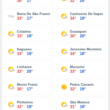
30°
17°
32°
20°
Barra De São Francisco
Cachoeiro De Itapemiri
33°
17°
34°
19°
Colatina
Guarapari
33°
19°
30°
20°
Itaguacu
Jeronimo Monteiro
33°
19°
34°
18°
Linhares
Mucurici
32°
20°
33°
18°
Muniz Freire
Pedro Canario
30°
17°
32°
19°
Pinheiros
São Mateus
32°
19°
31°
19°