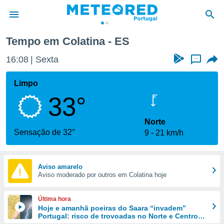
Tempo em Colatina - ES
de
16:08
Sexta
...
 da
empo.pt) foi
Limpo
or
33°
is para
e as
 fornecidas
Norte
 qualidade.
Sensação de 32°
9
21 km/h
r a este
s das
opções:
Aviso amarelo
Aviso moderado por outros em Colatina hoje
ookies e
 forma
Última hora
e digital
Hoje e amanhã poeiras do Saara “invadem”
Portugal: risco de trovoadas no Norte e Centro
da,