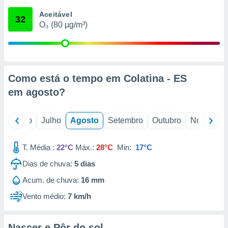
conteúdos.
Aceitável
32
O₃ (80 µg/m³)
ção
ão através
de
,
 e
Como está o tempo em Colatina - ES
em
agosto
?
dos,
publicidade
s, estudos
o
Junho
Julho
Agosto
Setembro
Outubro
Novembro
a e
mento de
T. Média :
22°C
Máx.:
28°C
Min:
17°C
ossos 1199
Dias de chuva:
5
dias
eiros
Acum. de chuva:
16 mm
Vento médio:
7 km/h
Nascer e Pôr do sol