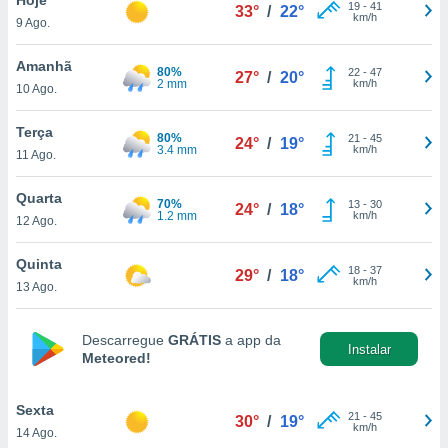
para lhe
19
-
41
33°
/
22°
km/h
9 Ago.
licidade e
ados com
Amanhã
80%
22
-
47
27°
/
20°
esmo. Pode
2 mm
km/h
10 Ago.
ais
s na nossa
Terça
80%
21
-
45
 Cookies
e
24°
/
19°
3.4 mm
km/h
11 Ago.
u
nto a
omento,
Quarta
70%
13
-
30
24°
/
18°
 botão
1.2 mm
km/h
12 Ago.
de cookies
na parte
Quinta
18
-
37
nossa
29°
/
18°
km/h
13 Ago.
.
IVAMENTE,
Descarregue
GRÁTIS
a app da
Instalar
Meteored!
as
tes a
Sexta
21
-
45
30°
/
19°
km/h
14 Ago.