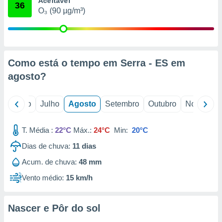
Aceitável
conteúdos.
36
O₃ (90 µg/m³)
ção
ão através
de
Como está o tempo em Serra - ES em
,
 e
agosto
?
dos,
publicidade
o
Junho
Julho
Agosto
Setembro
Outubro
Novembro
s, estudos
a e
mento de
T. Média :
22°C
Máx.:
24°C
Min:
20°C
Dias de chuva:
11
dias
ossos 1199
Acum. de chuva:
48 mm
eiros
Vento médio:
15 km/h
Nascer e Pôr do sol