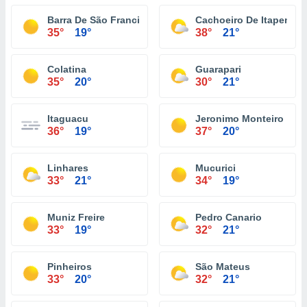
Barra De São Francisco
Cachoeiro De Itapemiri
35°
19°
38°
21°
Colatina
Guarapari
35°
20°
30°
21°
Itaguacu
Jeronimo Monteiro
36°
19°
37°
20°
Linhares
Mucurici
33°
21°
34°
19°
Muniz Freire
Pedro Canario
33°
19°
32°
21°
Pinheiros
São Mateus
33°
20°
32°
21°