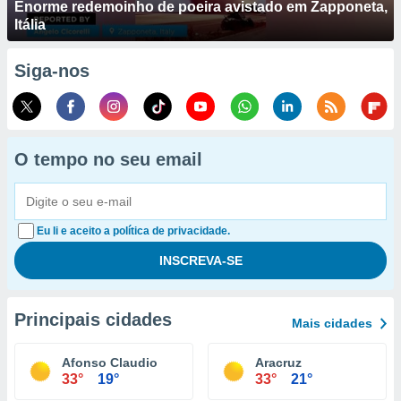
Enorme redemoinho de poeira avistado em Zapponeta,
Itália
Siga-nos
O tempo no seu email
Eu li e aceito a política de privacidade.
Principais cidades
Mais cidades
Afonso Claudio
Aracruz
33°
19°
33°
21°