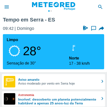
Tempo em Serra - ES
de
09:42
Domingo
...
 da
empo.pt) foi
Limpo
or
28°
is para
e as
 fornecidas
Norte
 qualidade.
Sensação de 30°
17
38 km/h
r a este
s das
opções:
Aviso amarelo
Aviso moderado por vento em Serra hoje
ookies e
 forma
Astronomia
e digital
Incrível: descoberto um planeta potencialmente
habitável a apenas 25 anos-luz da Terra
da,