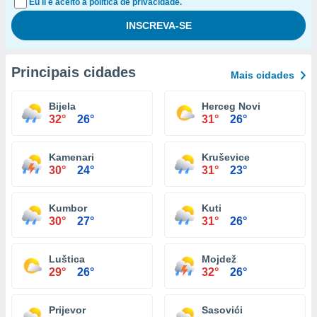
Eu li e aceito a política de privacidade.
Principais cidades
Mais cidades
Bijela
Herceg Novi
32°
26°
31°
26°
Kamenari
Kruševice
30°
24°
31°
23°
Kumbor
Kuti
30°
27°
31°
26°
Luštica
Mojdež
29°
26°
32°
26°
Prijevor
Sasovići