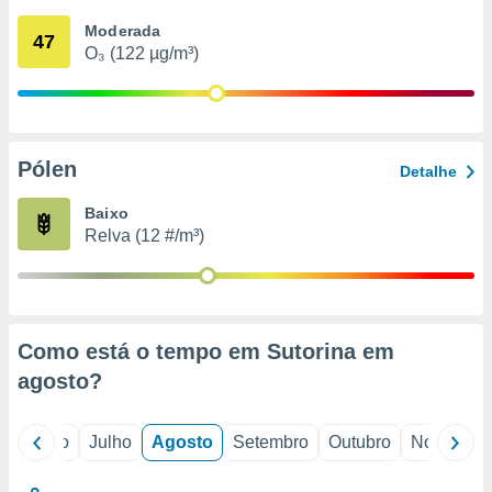
conteúdos.
Moderada
47
O₃ (122 µg/m³)
ção
ão através
de
,
 e
Pólen
Detalhe
dos,
Baixo
publicidade
Relva (12 #/m³)
s, estudos
a e
mento de
ossos 1199
Como está o tempo em Sutorina em
eiros
agosto
?
o
Junho
Julho
Agosto
Setembro
Outubro
Novembro