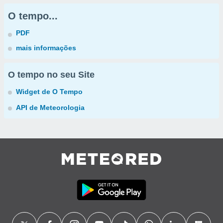
O tempo...
PDF
mais informações
O tempo no seu Site
Widget de O Tempo
API de Meteorologia