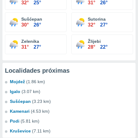
32°
25°
31°
26°
Sušćepan
Sutorina
30°
26°
32°
27°
Zelenika
Žlijebi
31°
27°
28°
22°
Localidades próximas
Mojdež
(1.86 km)
Igalo
(3.07 km)
Sušćepan
(3.23 km)
Kamenari
(4.53 km)
Podi
(5.81 km)
Kruševice
(7.11 km)