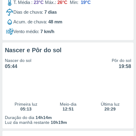
T. Média :
23°C
Máx.:
26°C
Min:
19°C
Dias de chuva:
7
dias
Acum. de chuva:
48 mm
Vento médio:
7 km/h
Nascer e Pôr do sol
Nascer do sol
Pôr do sol
05:44
19:58
Primeira luz
Meio-dia
Última luz
05:13
12:51
20:29
Duração do dia
14h14m
Luz da manhã restante
10h19m