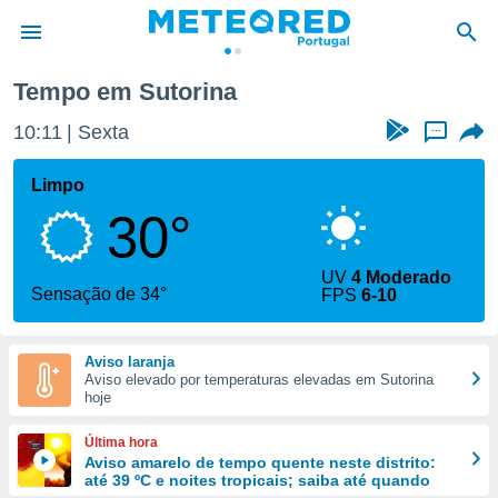
Tempo em Sutorina
de
10:11
Sexta
...
 da
empo.pt) foi
Limpo
or
30°
is para
e as
 fornecidas
UV
4 Moderado
 qualidade.
Sensação de 34°
FPS
6-10
r a este
s das
opções:
Aviso laranja
Aviso elevado por temperaturas elevadas em Sutorina
ookies e
hoje
 forma
Última hora
e digital
Aviso amarelo de tempo quente neste distrito:
até 39 ºC e noites tropicais; saiba até quando
da,