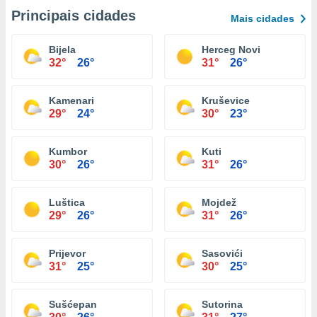
Principais cidades
Mais cidades
Bijela
Herceg Novi
32°
26°
31°
26°
Kamenari
Kruševice
29°
24°
30°
23°
Kumbor
Kuti
30°
26°
31°
26°
Luštica
Mojdež
29°
26°
31°
26°
Prijevor
Sasovići
31°
25°
30°
25°
Sušćepan
Sutorina