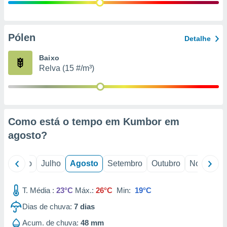
conteúdos.
ção
Pólen
Detalhe
ão através
de
Baixo
,
Relva (15 #/m³)
 e
dos,
publicidade
s, estudos
Como está o tempo em Kumbor em
a e
mento de
agosto
?
ossos 1199
o
Junho
Julho
Agosto
Setembro
Outubro
Novembro
eiros
T. Média :
23°C
Máx.:
26°C
Min:
19°C
Dias de chuva:
7
dias
Acum. de chuva:
48 mm