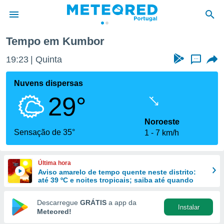
Tempo em Kumbor
de
19:23
Quinta
...
 da
empo.pt) foi
Nuvens dispersas
or
29°
is para
e as
 fornecidas
Noroeste
 qualidade.
Sensação de 35°
1
7 km/h
r a este
s das
opções:
Última hora
Aviso amarelo de tempo quente neste distrito:
ookies e
até 39 ºC e noites tropicais; saiba até quando
 forma
Descarregue
GRÁTIS
a app da
Instalar
e digital
Meteored!
da,