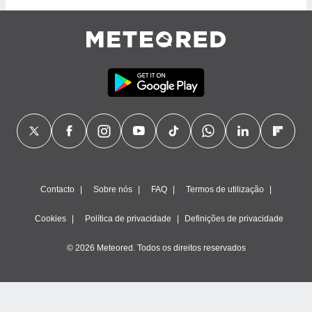
tar a
de cookies,
uar a
osso site
este caso,
lo de que
talaremos
s para
a navegação
, mas não
s cookies
ar o
nto ou
ntar
Contacto
Sobre nós
FAQ
Termos de utilização
 ou
Cookies
Política de privacidade
Definições de privacidade
dos,
ssa
© 2026 Meteored. Todos os direitos reservados
ublicidade
ada. Pode
nstalação de
ceder ao