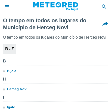
O tempo em todos os lugares do
Município de Herceg Novi
de
 da
O tempo em todos os lugares do Município de Herceg Novi
empo.pt) foi
or
B - Z
is para
e as
 fornecidas
B
 qualidade.
r a este
Bijela
s das
opções:
H
ookies e
Herceg Novi
 forma
I
e digital
Igalo
da,