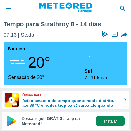
 semana
Tempo para Strathroy 8 - 14 dias
de
07:13
Sexta
...
 da
empo.pt) foi
Neblina
or
20°
is para
e as
 fornecidas
Sul
 qualidade.
Sensação de 20°
7
11 km/h
r a este
s das
opções:
Última hora
Aviso amarelo de tempo quente neste distrito:
ookies e
até 39 ºC e noites tropicais; saiba até quando
 forma
Descarregue
GRÁTIS
a app da
Instalar
e digital
Meteored!
da,