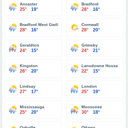
Ancaster
Bradford
25°
19°
28°
16°
Bradford West Gwillimbury
Cornwall
28°
16°
28°
20°
Geraldton
Grimsby
24°
15°
24°
21°
Kingston
Lansdowne House
26°
20°
22°
15°
Lindsay
London
27°
17°
25°
19°
Mississauga
Moosonee
25°
20°
30°
18°
Oakville
Ottawa