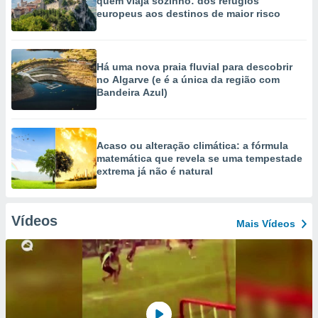
quem viaja sozinho: dos refúgios
europeus aos destinos de maior risco
Há uma nova praia fluvial para descobrir
no Algarve (e é a única da região com
Bandeira Azul)
Acaso ou alteração climática: a fórmula
matemática que revela se uma tempestade
extrema já não é natural
Vídeos
Mais Vídeos