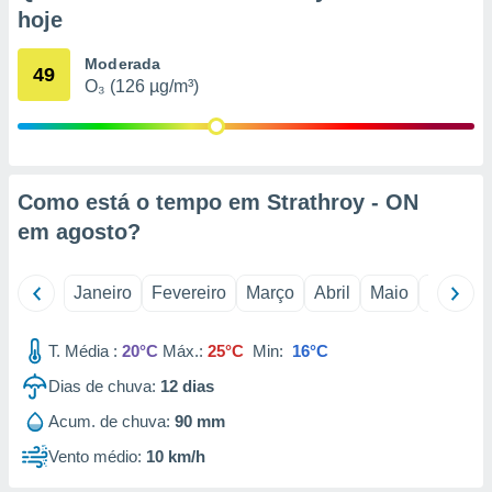
o qual se
hoje
ara tal,
 o seu
Moderada
49
to ou opor-
O₃ (126 µg/m³)
essamento
m qualquer
ando em “
 ou na
Como está o tempo em Strathroy - ON
 Cookies
te.
em
agosto
?
 nossos
Janeiro
Fevereiro
Março
Abril
Maio
Junho
s o
T. Média :
20°C
Máx.:
25°C
Min:
16°C
o de
Dias de chuva:
12
dias
e/ou aceder
Acum. de chuva:
90 mm
ões num
utilizar
Vento médio:
10 km/h
ados para
publicidade,