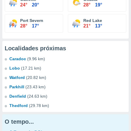
24°
20°
28°
19°
Port Severn
Red Lake
28°
17°
21°
13°
Localidades próximas
Caradoc
(9.96 km)
Lobo
(17.21 km)
Watford
(20.82 km)
Parkhill
(23.43 km)
Denfield
(24.63 km)
Thedford
(29.78 km)
O tempo...