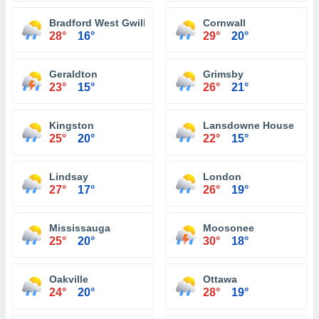
Bradford West Gwillimbury
Cornwall
28°
16°
29°
20°
Geraldton
Grimsby
23°
15°
26°
21°
Kingston
Lansdowne House
25°
20°
22°
15°
Lindsay
London
27°
17°
26°
19°
Mississauga
Moosonee
25°
20°
30°
18°
Oakville
Ottawa
24°
20°
28°
19°