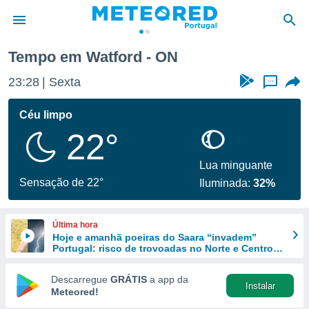
Tempo em Watford - ON
de
23:28
Sexta
...
 da
empo.pt) foi
Céu limpo
or
22°
is para
e as
 fornecidas
Lua minguante
 qualidade.
Sensação de 22°
Iluminada:
32%
r a este
s das
opções:
Última hora
Hoje e amanhã poeiras do Saara “invadem”
ookies e
Portugal: risco de trovoadas no Norte e Centro
 forma
aumenta
Descarregue
GRÁTIS
a app da
Instalar
e digital
Meteored!
da,