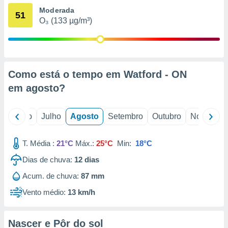
conteúdos.
Moderada
51
O₃ (133 µg/m³)
ção
ão através
de
,
Como está o tempo em Watford - ON
 e
em
agosto
?
dos,
publicidade
s, estudos
o
Junho
Julho
Agosto
Setembro
Outubro
Novembro
a e
mento de
T. Média :
21°C
Máx.:
25°C
Min:
18°C
ossos 1199
Dias de chuva:
12
dias
eiros
Acum. de chuva:
87 mm
Vento médio:
13 km/h
Nascer e Pôr do sol