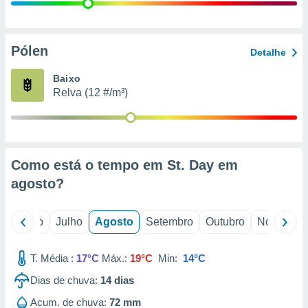
conteúdos.
ção
Pólen
Detalhe
ão através
de
Baixo
,
Relva (12 #/m³)
 e
dos,
publicidade
s, estudos
Como está o tempo em St. Day em
a e
mento de
agosto
?
ossos 1199
o
Junho
Julho
Agosto
Setembro
Outubro
Novembro
eiros
T. Média :
17°C
Máx.:
19°C
Min:
14°C
Dias de chuva:
14
dias
Acum. de chuva:
72 mm