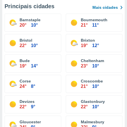
Principais cidades
Mais cidades
Barnstaple
Bournemouth
20°
10°
21°
11°
Bristol
Brixton
22°
10°
19°
12°
Bude
Cheltenham
19°
14°
23°
10°
Corse
Croscombe
24°
8°
21°
10°
Devizes
Glastonbury
22°
9°
22°
10°
Gloucester
Malmesbury