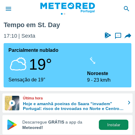
Tempo em St. Day
de
17:10
Sexta
...
 da
empo.pt) foi
Parcialmente nublado
or
19°
is para
e as
 fornecidas
Noroeste
 qualidade.
Sensação de 19°
9
23 km/h
r a este
s das
opções:
Última hora
Hoje e amanhã poeiras do Saara “invadem”
ookies e
Portugal: risco de trovoadas no Norte e Centro
 forma
aumenta
Descarregue
GRÁTIS
a app da
Instalar
e digital
Meteored!
da,