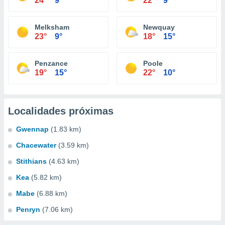
24°
9°
22°
9°
Melksham
Newquay
23°
9°
18°
15°
Penzance
Poole
19°
15°
22°
10°
Localidades próximas
Gwennap
(1.83 km)
Chacewater
(3.59 km)
Stithians
(4.63 km)
Kea
(5.82 km)
Mabe
(6.88 km)
Penryn
(7.06 km)