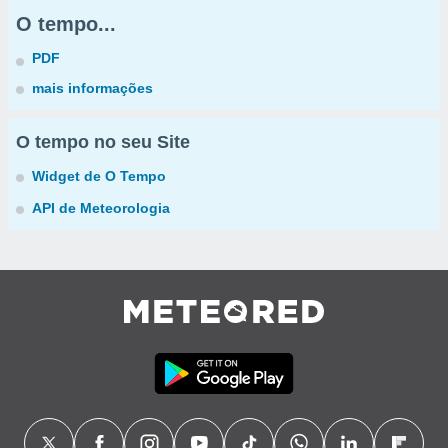
O tempo...
PDF
mais informações
O tempo no seu Site
Widget de O Tempo
API de Meteorologia