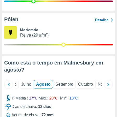
conteúdos.
ção
Pólen
Detalhe
ão através
de
Moderado
,
Relva (29 #/m³)
 e
dos,
publicidade
s, estudos
Como está o tempo em Malmesbury em
a e
mento de
agosto
?
ossos 1199
o
Junho
Julho
Agosto
Setembro
Outubro
Novembro
eiros
T. Média :
17°C
Máx.:
20°C
Min:
13°C
Dias de chuva:
12
dias
Acum. de chuva:
72 mm