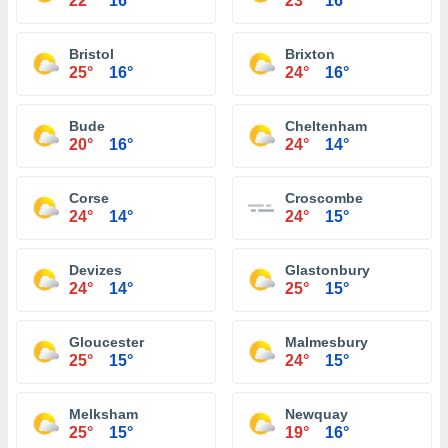
22°
16°
23°
16°
Bristol
Brixton
25°
16°
24°
16°
Bude
Cheltenham
20°
16°
24°
14°
Corse
Croscombe
24°
14°
24°
15°
Devizes
Glastonbury
24°
14°
25°
15°
Gloucester
Malmesbury
25°
15°
24°
15°
Melksham
Newquay
25°
15°
19°
16°