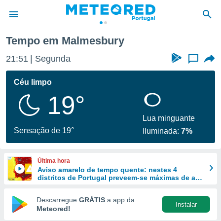
Tempo em Malmesbury
de
21:51
Segunda
...
 da
empo.pt) foi
Céu limpo
or
19°
is para
e as
 fornecidas
Lua minguante
 qualidade.
Sensação de 19°
Iluminada:
7%
r a este
s das
opções:
Última hora
Aviso amarelo de tempo quente: nestes 4
ookies e
distritos de Portugal preveem-se máximas de até
 forma
40 ºC
Descarregue
GRÁTIS
a app da
Instalar
e digital
Meteored!
da,